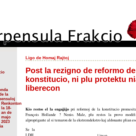
Ligo de Homaj Rajtoj
Post la rezigno de reformo de
cio
konstitucio, ni plu protektu n
liberecon
onda
de la
pensuloj
Renkonton
la 18-
Kio restos el la engaĝiĝo
pri reformoj de la konstitucio promesit
an de
François Hollande ? Nenio. Male, plu restos la provo modifi 
majo
alproprigante al si temaron de la ekstremdekstro kaj aldonante plian es
2023
ia
Se la
LDH