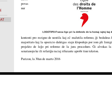
povas
nur
j
SAT
LOGOTIPO-Franca ligo pri la defendo de la homaj rajtoj kaj d
kontenti pro rezigno de neutila kaj eĉ malutila reformo, ĝi bedaŭras k
majoritato kaj la opozicio daŭrigas siajn klopodojn por iom pli limigi
projekto de leĝo pri reformo de la jura proceduro. Ĝi alvokas la
senatanojn ke ili refariĝu raciaj rifuzante aprobi tiun tekston.
Parizon, la 30an de marto 2016