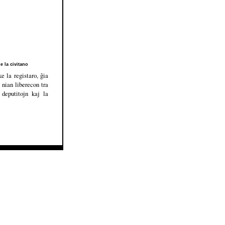
e la civitano
e la registaro, ĝia
 nian liberecon tra
 deputitojn kaj la