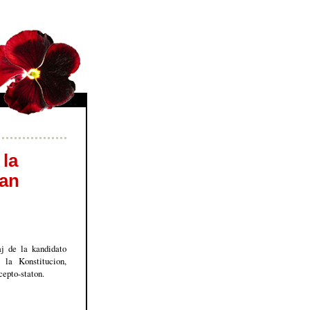
 la
ian
aj de la kandidato
la Konstitucion,
cepto-staton.