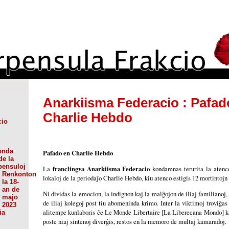
Anarkiisma Federacio : Pafad
Charlie Hebdo
cio
onda
Pafado en Charlie Hebdo
de la
pensuloj
La
franclingva Anarkiisma Federacio
kondamnas terurita la atenc
Renkonton
lokaloj de la periodaĵo Charlie Hebdo, kiu atenco estigis 12 mortintojn 
la 18-
an de
Ni dividas la emocion, la indignon kaj la malĝojon de iliaj familianoj, 
majo
de iliaj kolegoj post tiu abomeninda krimo. Inter la viktimoj troviĝas
2023
alitempe kunlaboris ĉe Le Monde Libertaire [La Liberecana Mondo] ka
ia
poste niaj sintenoj diverĝis, restos en la memoro de multaj kamaradoj.