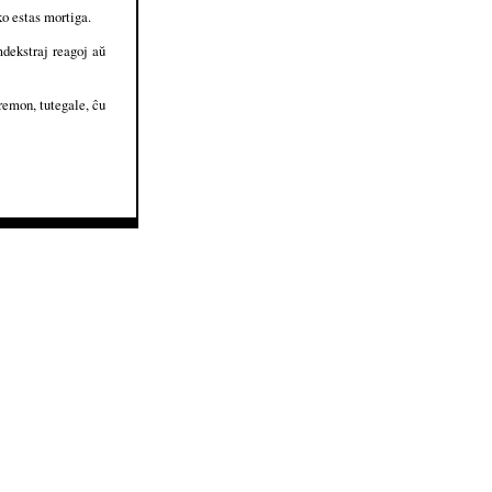
ko estas mortiga.
mdekstraj reagoj aŭ
remon, tutegale, ĉu