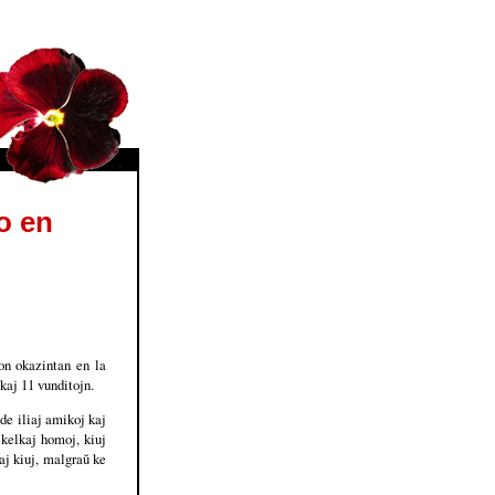
o en
on okazintan en la
kaj 11 vunditojn.
de iliaj amikoj kaj
 kelkaj homoj, kiuj
j kiuj, malgraŭ ke