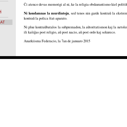
Ĉi atenco devas memorigi al ni, ke la religia obskurantismo kiel politi
j
Ni kondamnas la murdintojn
, sed tenos nin garde kontraŭ la ekstre
kontraŭ la polica ŝtat-aparato.
SAT
Ni plue kontraŭbatalos la subpremadon, la aŭtoritatismon kaj la netole
ili kaŝiĝas post religio, aŭ post nacio, aŭ post ordo kaj sekureco.
Anarkiisma Federacio, la 7an de januaro 2015