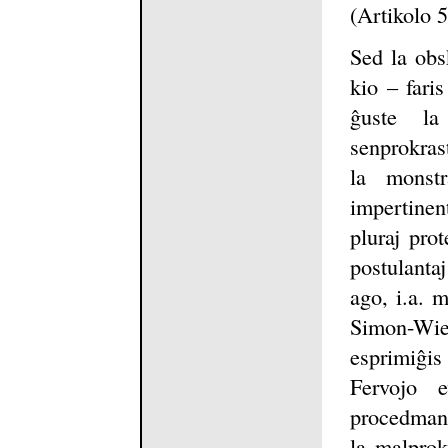
(Artikolo 
Sed la obs
kio – fari
ĝuste la
senprokrast
la monst
impertinent
pluraj pro
postulanta
ago, i.a. 
Simon-Wie
esprimiĝi
Fervojo e
procedmani
la malprok