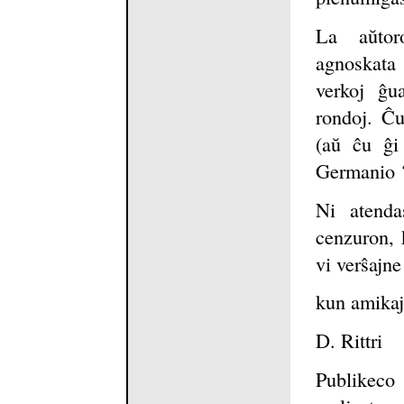
La aŭto
agnoskata
verkoj ĝu
rondoj. Ĉu
(aŭ ĉu ĝi
Germanio ?
Ni atenda
cenzuron, 
vi verŝajne
kun amikaj
D. Rittri
Publikeco 