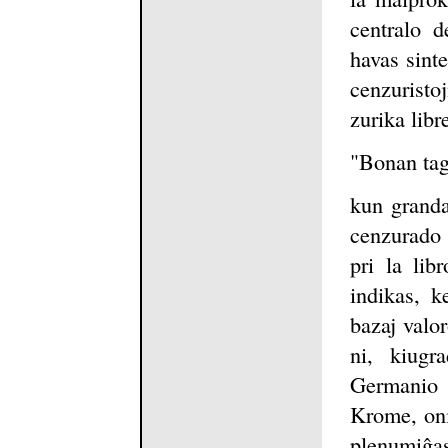
centralo 
havas sinte
cenzuristo
zurika lib
"Bonan tag
kun granda
cenzurado 
pri la lib
indikas, k
bazaj valor
ni, kiugr
Germanio e
Krome, oni
plenumiĝas