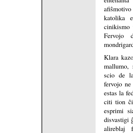
afiŝmotivo
katolika 
cinikismo
Fervojo d
mondrigard
Klara kazo
mallumo, r
scio de l
fervojo ne
estas la f
citi tion 
esprimi si
disvastigi 
alireblaj