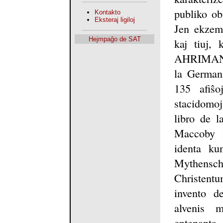
publiko obs
Kontakto
Eksteraj ligiloj
Jen ekzemp
Hejmpaĝo de SAT
kaj tiuj, 
AHRIMAN-e
la Germana
135 afiŝo
stacidomoj
libro de l
Maccoby ;
identa ku
Mythensch
Christentu
invento d
alvenis 
entenanta