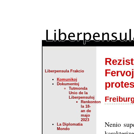
Rezist
Fervoj
Liberpensula Frakcio
Komunikoj
protes
Dokumentoj
Tutmonda
Unio de la
Liberpensuloj
Freiburg
Renkonton
la 18-
an de
majo
2023
Nenio supe
La Diplomatia
Mondo
karakteriz