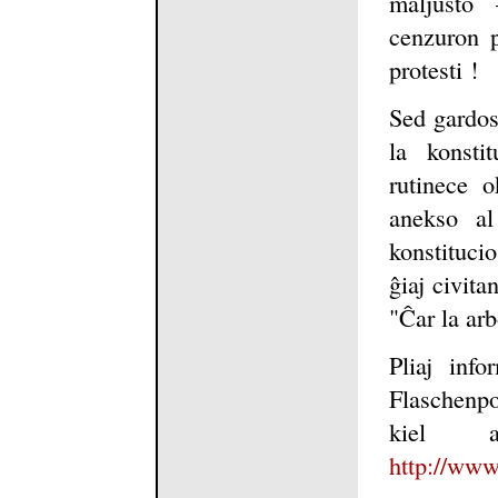
maljusto
cenzuron p
protesti !
Sed gardos
la konsti
rutinece o
anekso al
konstituci
ĝiaj civita
"Ĉar la arb
Pliaj in
Flaschenpo
kiel
http://www