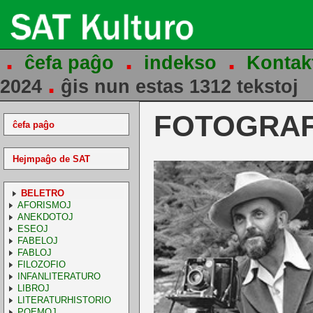
.
.
.
ĉefa paĝo
indekso
Kontak
.
2024
ĝis nun estas 1312 tekstoj
FOTOGRAF
ĉefa paĝo
Hejmpaĝo de SAT
BELETRO
AFORISMOJ
ANEKDOTOJ
ESEOJ
FABELOJ
FABLOJ
FILOZOFIO
INFANLITERATURO
LIBROJ
LITERATURHISTORIO
POEMOJ