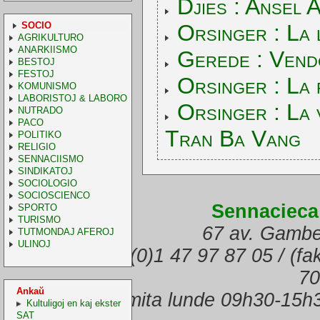
Djies : Ansel 
SOCIO
Orsinger : La
AGRIKULTURO
ANARKIISMO
Gerede : Vendo
BESTOJ
FESTOJ
Orsinger : La 
KOMUNISMO
LABORISTOJ & LABORO
Orsinger : La 
NUTRADO
PACO
Tran Ba Vang
POLITIKO
RELIGIO
SENNACIISMO
SINDIKATOJ
SOCIOLOGIO
SOCIOSCIENCO
Sennacieca
SPORTO
TURISMO
67 av. Gambe
TUTMONDAJ AFEROJ
ULINOJ
(telefono) +33.(0)1 47 97 87 05 / (f
70
Ankaŭ
Oficejo malfermita lunde 09h30-15h
Kultuligoj en kaj ekster
SAT