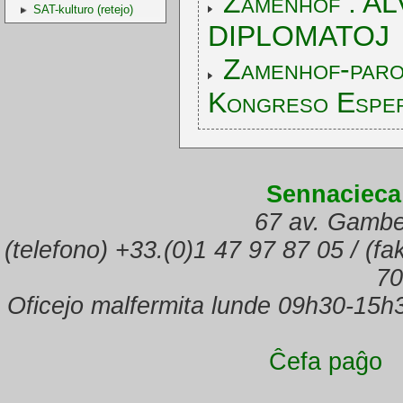
Zamenhof : A
SAT-kulturo (retejo)
DIPLOMATOJ
Zamenhof-paro
Kongreso Esper
Sennacieca
67 av. Gambe
(telefono) +33.(0)1 47 97 87 05 / (f
70
Oficejo malfermita lunde 09h30-15h
Ĉefa paĝo