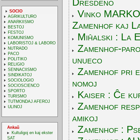
Dresdeno
Vinko MARKOV 
SOCIO
AGRIKULTURO
ANARKIISMO
Zamenhof kaj La
BESTOJ
FESTOJ
Miĥalski : La 
KOMUNISMO
LABORISTOJ & LABORO
Zamenhof-paro
NUTRADO
PACO
unueco
POLITIKO
RELIGIO
Zamenhof pri e
SENNACIISMO
SINDIKATOJ
nomoj
SOCIOLOGIO
SOCIOSCIENCO
SPORTO
Kaiser : Ĉe k
TURISMO
TUTMONDAJ AFEROJ
Zamenhof respo
ULINOJ
amikoj
Zamenhof : Ps
Ankaŭ
Kultuligoj en kaj ekster
SAT