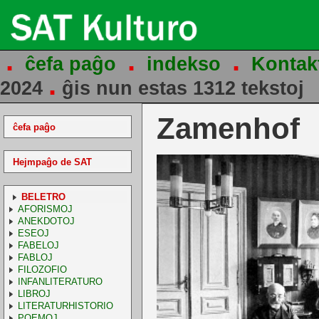
.
.
.
ĉefa paĝo
indekso
Kontak
.
2024
ĝis nun estas 1312 tekstoj
Zamenhof
ĉefa paĝo
Hejmpaĝo de SAT
BELETRO
AFORISMOJ
ANEKDOTOJ
ESEOJ
FABELOJ
FABLOJ
FILOZOFIO
INFANLITERATURO
LIBROJ
LITERATURHISTORIO
POEMOJ