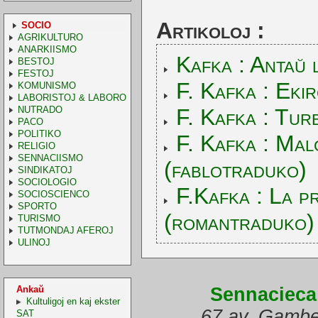
Artikoloj :
SOCIO
AGRIKULTURO
ANARKIISMO
Kafka : Antaŭ 
BESTOJ
FESTOJ
F. Kafka : Eki
KOMUNISMO
LABORISTOJ & LABORO
NUTRADO
F. Kafka : Tur
PACO
POLITIKO
F. Kafka : Mal
RELIGIO
SENNACIISMO
(fablotraduko)
SINDIKATOJ
SOCIOLOGIO
F.Kafka : La p
SOCIOSCIENCO
SPORTO
(romantraduko)
TURISMO
TUTMONDAJ AFEROJ
ULINOJ
Ankaŭ
Sennacieca
Kultuligoj en kaj ekster
67 av. Gambe
SAT