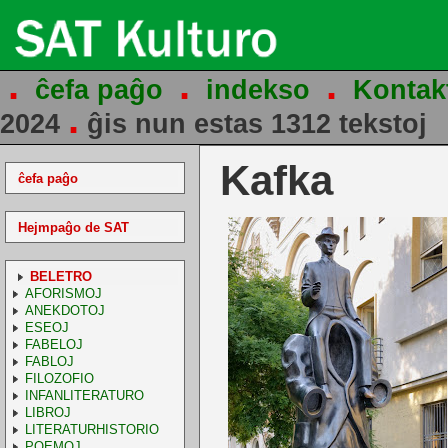
.
.
.
ĉefa paĝo
indekso
Kontak
.
2024
ĝis nun estas 1312 tekstoj
Kafka
ĉefa paĝo
Hejmpaĝo de SAT
BELETRO
AFORISMOJ
ANEKDOTOJ
ESEOJ
FABELOJ
FABLOJ
FILOZOFIO
INFANLITERATURO
LIBROJ
LITERATURHISTORIO
POEMOJ