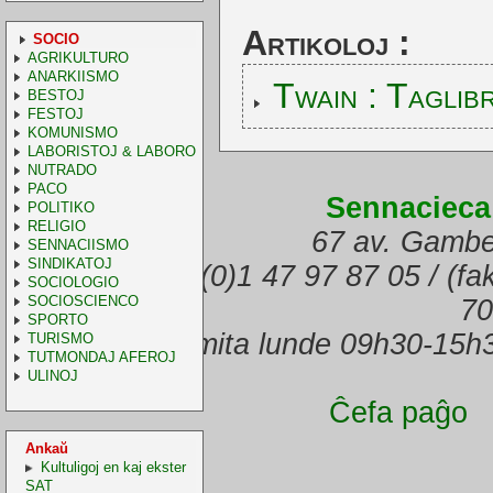
Artikoloj :
SOCIO
AGRIKULTURO
ANARKIISMO
Twain : Taglib
BESTOJ
FESTOJ
KOMUNISMO
LABORISTOJ & LABORO
NUTRADO
PACO
Sennacieca
POLITIKO
RELIGIO
67 av. Gambe
SENNACIISMO
SINDIKATOJ
(telefono) +33.(0)1 47 97 87 05 / (f
SOCIOLOGIO
SOCIOSCIENCO
70
SPORTO
Oficejo malfermita lunde 09h30-15h
TURISMO
TUTMONDAJ AFEROJ
ULINOJ
Ĉefa paĝo
Ankaŭ
Kultuligoj en kaj ekster
SAT