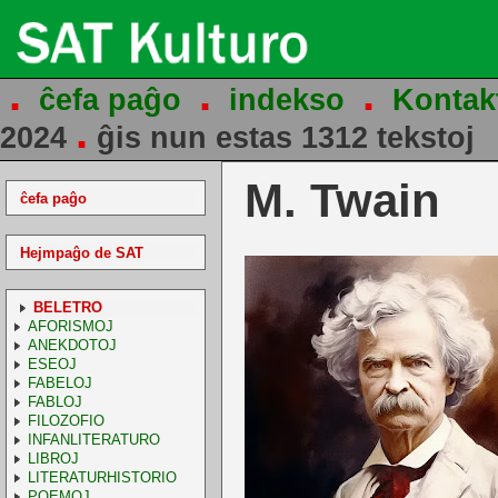
.
.
.
ĉefa paĝo
indekso
Kontak
.
2024
ĝis nun estas 1312 tekstoj
M. Twain
ĉefa paĝo
Hejmpaĝo de SAT
BELETRO
AFORISMOJ
ANEKDOTOJ
ESEOJ
FABELOJ
FABLOJ
FILOZOFIO
INFANLITERATURO
LIBROJ
LITERATURHISTORIO
POEMOJ