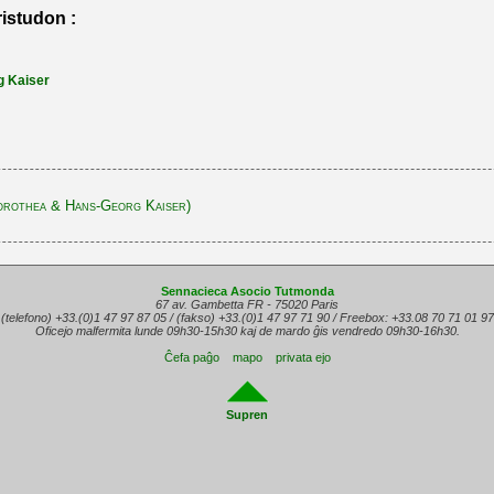
ristudon :
g Kaiser
orothea & Hans-Georg Kaiser)
Sennacieca Asocio Tutmonda
67 av. Gambetta FR - 75020 Paris
(telefono) +33.(0)1 47 97 87 05 / (fakso) +33.(0)1 47 97 71 90 / Freebox: +33.08 70 71 01 97
Oficejo malfermita lunde 09h30-15h30 kaj de mardo ĝis vendredo 09h30-16h30.
Ĉefa paĝo
mapo
privata ejo
Supren