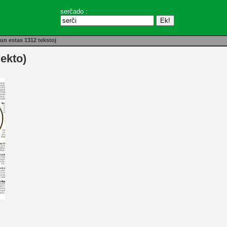
serĉado :
un estas 1312 tekstoj
ekto)