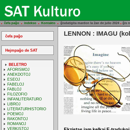
.
.
.
.
.
ĉefa paĝo
indekso
Kontakto
ĝisdatigita mardon la 2an de julio 2024
ĝis n
LENNON : IMAGU (kol
ĉefa paĝo
Hejmpaĝo de SAT
BELETRO
AFORISMOJ
ANEKDOTOJ
ESEOJ
FABELOJ
FABLOJ
FILOZOFIO
INFANLITERATURO
LIBROJ
LITERATURHISTORIO
POEMOJ
RAKONTOJ
ROMANOJ
VERKISTOJ
Ekzistas jam kelkaj E-tradukoj