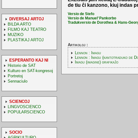
de tiu ĉi kanzono, kiuj indas p
Versio de Stefo
Versio de Manuel’ Pankorbo
DIVERSAJ ARTOJ
Tradukversio de Dorothea & Hans-Geor
BILDA ARTO
FILMO KAJ TEATRO
MUZIKO
PLASTIKAJ ARTOJ
Artikoloj :
Lennon : Imagu
Lennon : Imagu (kantotraduko de D
ESPERANTO KAJ NI
Imagu (imagine) grafikaĵo
Historio de SAT
Kulturo en SAT-kongresoj
Portretoj
Sennaciulo
SCIENCOJ
LINGVOSCIENCO
POPULARSCIENCO
SOCIO
AGRIKULTURO