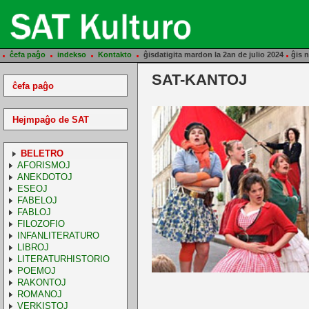
.
.
.
.
.
ĉefa paĝo
indekso
Kontakto
ĝisdatigita mardon la 2an de julio 2024
ĝis n
SAT-KANTOJ
ĉefa paĝo
Hejmpaĝo de SAT
BELETRO
AFORISMOJ
ANEKDOTOJ
ESEOJ
FABELOJ
FABLOJ
FILOZOFIO
INFANLITERATURO
LIBROJ
LITERATURHISTORIO
POEMOJ
RAKONTOJ
ROMANOJ
VERKISTOJ