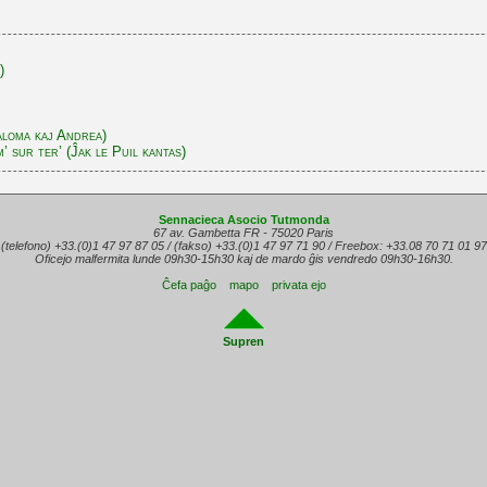
)
aloma kaj Andrea)
 sur ter’ (Ĵak le Puil kantas)
Sennacieca Asocio Tutmonda
67 av. Gambetta FR - 75020 Paris
(telefono) +33.(0)1 47 97 87 05 / (fakso) +33.(0)1 47 97 71 90 / Freebox: +33.08 70 71 01 97
Oficejo malfermita lunde 09h30-15h30 kaj de mardo ĝis vendredo 09h30-16h30.
Ĉefa paĝo
mapo
privata ejo
Supren