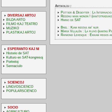
Artikoloj :
Pottier & Degeyter : La Internacio
DIVERSAJ ARTOJ
Redonu mian monon ! (kantotraduko
BILDA ARTO
Himno de SAT
FILMO KAJ TEATRO
Brel : Kiam restas am’ nur
MUZIKO
Maria Villalón : La pluvo (kantas P
PLASTIKAJ ARTOJ
Raymond Levesque : Ekkiam regos am’
ESPERANTO KAJ NI
Historio de SAT
Kulturo en SAT-kongresoj
Portretoj
Sennaciulo
SCIENCOJ
LINGVOSCIENCO
POPULARSCIENCO
SOCIO
AGRIKULTURO