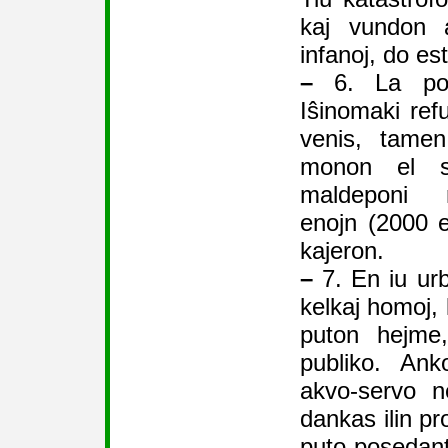
kaj vundon 
infanoj, do est
–
6. La poŝt
Iŝinomaki refu
venis, tame
monon el si
maldeponi
enojn (2000 eŭ
kajeron.
–
7. En iu urb
kelkaj homoj, 
puton hejme,
publiko. Ank
akvo-servo n
dankas ilin pr
puto-posedan