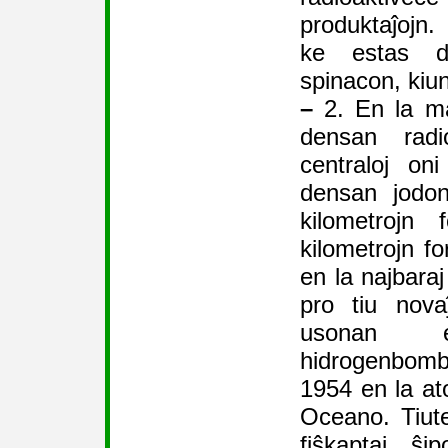
produktaĵojn. 
ke estas dol
spinacon, kiun
–
2. En la ma
densan radi
centraloj oni
densan jodo
kilometrojn
kilometrojn fo
en la najbaraj
pro tiu nov
usonan e
hidrogenbom
1954 en la ato
Oceano. Tiute
fiŝkaptaj ŝi