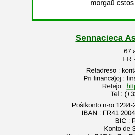
morgaŭ estos 
Sennacieca As
67 
FR 
Retadreso : kon
Pri financaĵoj : f
Retejo :
htt
Tel : (+
Poŝtkonto n-ro 1234-
IBAN : FR41 2004
BIC :
Konto de 