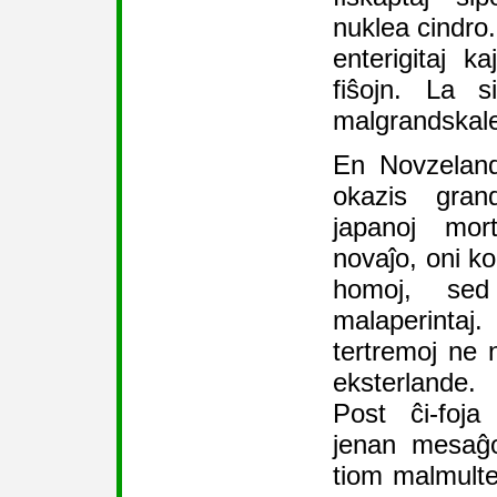
nuklea cindro.
enterigitaj k
fiŝojn. La s
malgrandskale
En Novzeland
okazis gran
japanoj mor
novaĵo, oni ko
homoj, se
malaperintaj
tertremoj ne
eksterlande.
Post ĉi-foja
jenan mesaĝo
tiom malmulte