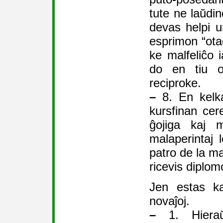
tute ne laŭdin
devas helpi un
esprimon “otag
ke malfeliĉo i
do en tiu o
reciproke.
–
8. En kelkaj
kursfinan cer
ĝojiga kaj m
malaperintaj l
patro de la ma
ricevis diplom
Jen estas ka
novaĵoj.
–
1. Hieraŭ