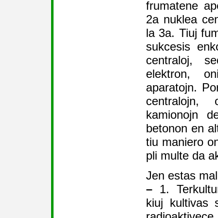
frumatene ap
2a nuklea cen
la 3a. Tiuj fu
sukcesis enko
centraloj, s
elektron, o
aparatojn. P
centralojn,
kamionojn de
betonon en alt
tiu maniero o
pli multe da a
Jen estas mal
–
1. Terkultur
kiuj kultivas 
radioaktiv