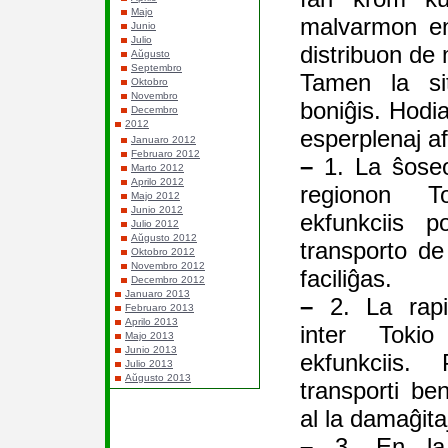
Majo
malvarmon en 
Junio
Julio
distribuon de
Aŭgusto
Septembro
Tamen la si
Oktobro
Novembro
boniĝis. Hodia
Decembro
2012
esperplenaj af
Januaro 2012
Februaro 2012
–
1. La ŝoseo
Marto 2012
Aprilo 2012
regionon T
Majo 2012
Junio 2012
ekfunkciis p
Julio 2012
Aŭgusto 2012
transporto de 
Oktobro 2012
Novembro 2012
faciliĝas.
Decembro 2012
Januaro 2013
–
2. La rapid
Februaro 2013
Aprilo 2013
inter Toki
Majo 2013
Junio 2013
ekfunkciis.
Julio 2013
Aŭgusto 2013
transporti ben
al la damaĝita
–
3. En la 