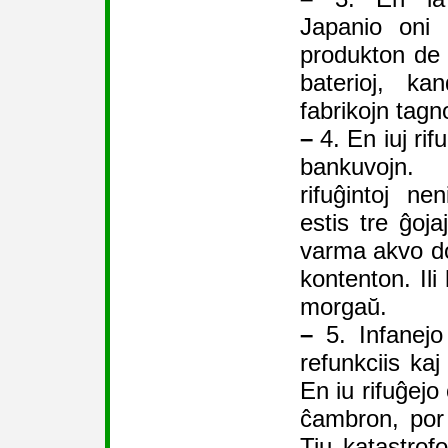
Japanio oni 
produkton de 
baterioj, kan
fabrikojn tagn
–
4. En iuj rif
bankuvojn.
rifuĝintoj ne
estis tre ĝoja
varma akvo d
kontenton. Ili
morgaŭ.
–
5. Infanejo
refunkciis kaj 
En iu rifuĝejo 
ĉambron, por k
Tiu katastrof