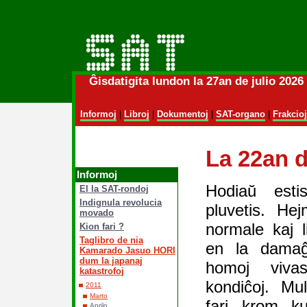
Ĝisdatigita lundon la 27an de julio 202
Informoj
|
Libroj
|
Dokumentoj
|
SAT-organo
|
Frakcioj
La 22an 
Informoj
Hodiaŭ esti
El la SAT-rondoj
Indignula revolucia
pluvetis. He
movado
normale kaj l
Kion fari ?
Taglibro de nia
en la damaĝi
Kamarado Jasuo HORI
dum la japanaj
homoj viva
katastrofoj
kondiĉoj. Mu
2011
Marto
fari krom ku
Aprilo