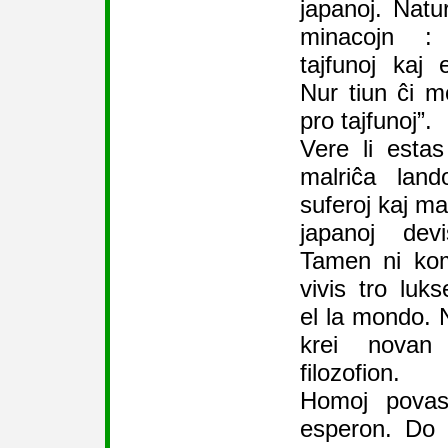
japanoj. Natur
minacojn : 
tajfunoj kaj 
Nur tiun ĉi 
pro tajfunoj”.
Vere li esta
malriĉa land
suferoj kaj mal
japanoj devi
Tamen ni kom
vivis tro luk
el la mondo. 
krei novan 
filozofion.
Homoj povas 
esperon. Do 