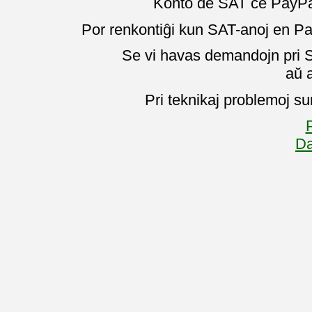
Konto de SAT ĉe PayPal
Por renkontiĝi kun SAT-anoj en Pa
Se vi havas demandojn pri SA
aŭ 
Pri teknikaj problemoj su
P
Da