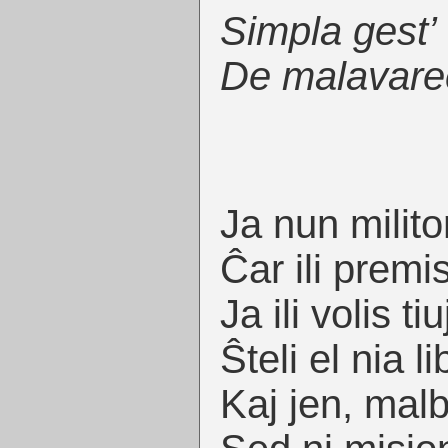
Simpla gest’
De malavare
Ja nun milito
Ĉar ili premis
Ja ili volis ti
Ŝteli el nia li
Kaj jen, malb