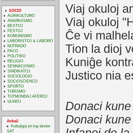
Viaj okuloj a
SOCIO
AGRIKULTURO
Viaj okuloj "
ANARKIISMO
BESTOJ
FESTOJ
Ĉe vi malhela
KOMUNISMO
LABORISTOJ & LABORO
Tion la dioj vo
NUTRADO
PACO
POLITIKO
Kuniĝe kontra
RELIGIO
SENNACIISMO
SINDIKATOJ
Justico nia e
SOCIOLOGIO
SOCIOSCIENCO
SPORTO
TURISMO
TUTMONDAJ AFEROJ
ULINOJ
Donaci kune 
Donaci kune 
Ankaŭ
Kultuligoj en kaj ekster
Infanoj de la 
SAT