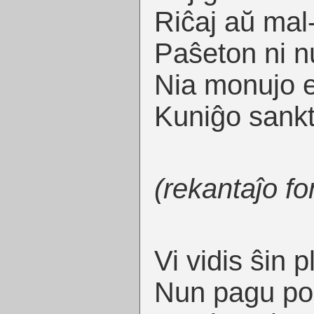
Riĉaj aŭ mal-
Paŝeton ni n
Nia monujo e
Kuniĝo sankta
(rekantaĵo fo
Vi vidis ŝin pl
Nun pagu por 