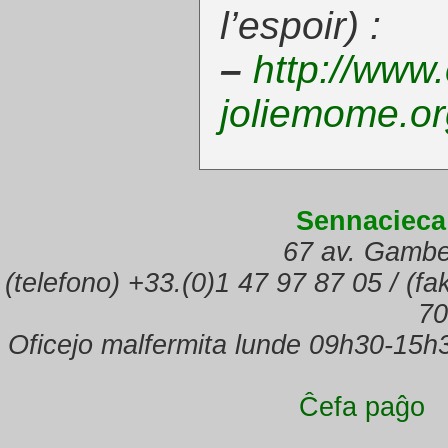
l’espoir
) :
–
http://www.
joliemome.org
Sennacieca
67 av. Gambe
(telefono) +33.(0)1 47 97 87 05 / (f
70
Oficejo malfermita lunde 09h30-15h
Ĉefa paĝo