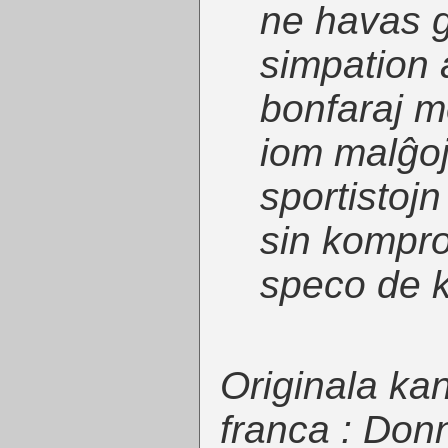
ne havas 
simpation 
bonfaraj m
iom malĝoja
sportistojn
sin kompro
speco de 
Originala kan
franca :
Donn