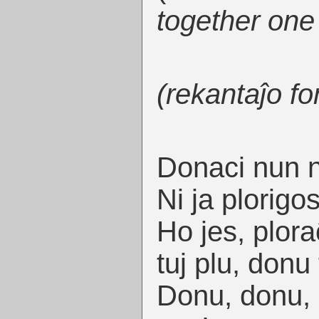
together one
(rekantaĵo fo
Donaci nun n
Ni ja plorigos
Ho jes, plor
tuj plu, donu 
Donu, donu, 