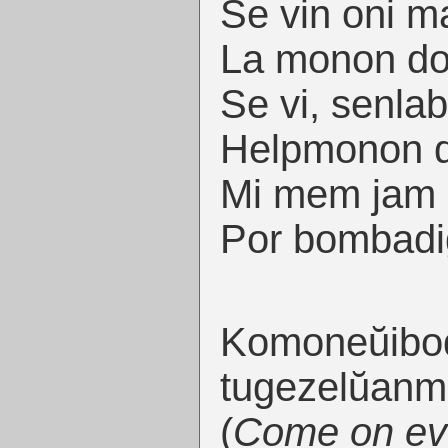
Se vin oni m
La monon do
Se vi, senlabo
Helpmonon d
Mi mem jam d
Por bombadig
Komoneŭibod
tugezelŭanmo
(
Come on ev