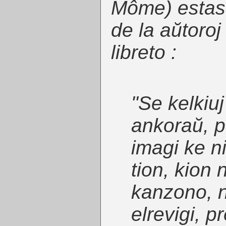
Môme
) esta
de la aŭtoroj
libreto :
"Se kelkiu
ankoraŭ, p
imagi ke n
tion, kion 
kanzono, ni
elrevigi, p