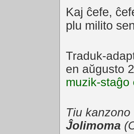
Kaj ĉefe, ĉe
plu milito s
Traduk-adapt
en aŭgusto 2
muzik-staĝo 
Tiu kanzono
Ĵolimoma
(
C