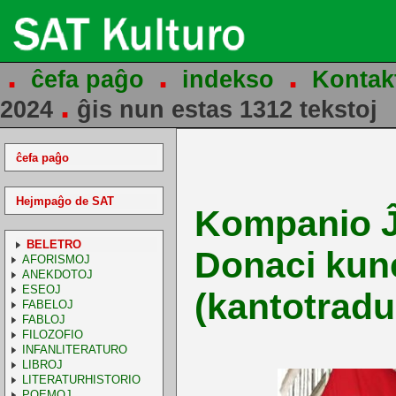
.
.
.
ĉefa paĝo
indekso
Kontak
.
2024
ĝis nun estas 1312 tekstoj
ĉefa paĝo
Hejmpaĝo de SAT
Kompanio Ĵ
BELETRO
Donaci kun
AFORISMOJ
ANEKDOTOJ
ESEOJ
(kantotradu
FABELOJ
FABLOJ
FILOZOFIO
INFANLITERATURO
LIBROJ
LITERATURHISTORIO
POEMOJ