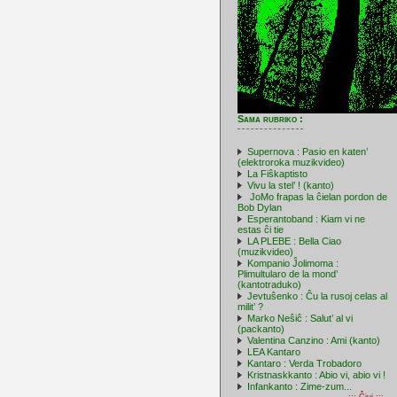
Sama rubriko :
Supernova : Pasio en katen’
(elektroroka muzikvideo)
La Fiŝkaptisto
Vivu la stel’ ! (kanto)
JoMo frapas la ĉielan pordon de
Bob Dylan
Esperantoband : Kiam vi ne
estas ĉi tie
LA PLEBE : Bella Ciao
(muzikvideo)
Kompanio Ĵolimoma :
Plimultularo de la mond’
(kantotraduko)
Jevtuŝenko : Ĉu la rusoj celas al
milit’ ?
Marko Neŝiĉ : Salut’ al vi
(packanto)
Valentina Canzino : Ami (kanto)
LEA Kantaro
Kantaro : Verda Trobadoro
Kristnaskkanto : Abio vi, abio vi !
Infankanto : Zime-zum...
::: Ĉiuj :::