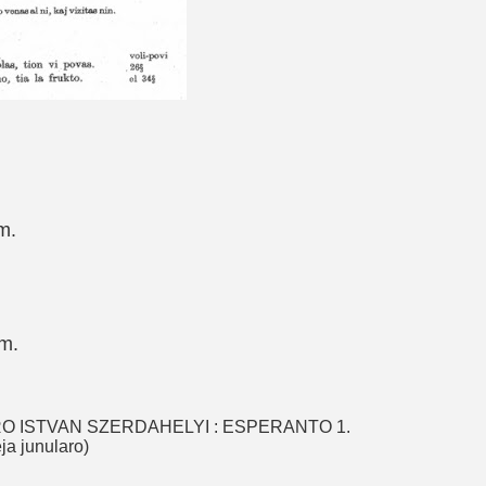
m.
m.
bro D-RO ISTVAN SZERDAHELYI : ESPERANTO 1.
eja junularo)