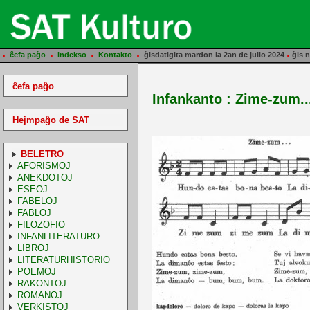
.
.
.
.
.
ĉefa paĝo
indekso
Kontakto
ĝisdatigita mardon la 2an de julio 2024
ĝis n
ĉefa paĝo
Infankanto : Zime-zum..
Hejmpaĝo de SAT
BELETRO
AFORISMOJ
ANEKDOTOJ
ESEOJ
FABELOJ
FABLOJ
FILOZOFIO
INFANLITERATURO
LIBROJ
LITERATURHISTORIO
POEMOJ
RAKONTOJ
ROMANOJ
VERKISTOJ