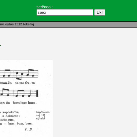
serĉado :
un estas 1312 tekstoj
.