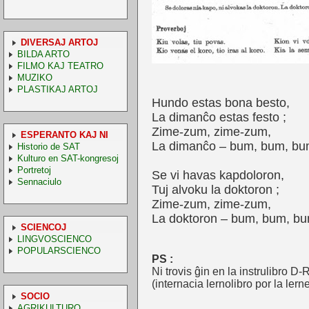
DIVERSAJ ARTOJ
BILDA ARTO
FILMO KAJ TEATRO
MUZIKO
PLASTIKAJ ARTOJ
Hundo estas bona besto,
La dimanĉo estas festo ;
Zime-zum, zime-zum,
ESPERANTO KAJ NI
La dimanĉo – bum, bum, bu
Historio de SAT
Kulturo en SAT-kongresoj
Portretoj
Se vi havas kapdoloron,
Sennaciulo
Tuj alvoku la doktoron ;
Zime-zum, zime-zum,
La doktoron – bum, bum, bu
SCIENCOJ
LINGVOSCIENCO
POPULARSCIENCO
PS :
Ni trovis ĝin en la instruli
(internacia lernolibro por la lern
SOCIO
AGRIKULTURO