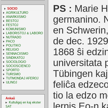
PS :
Marie H
SOCIO
AGRIKULTURO
germanino. N
ANARKIISMO
BESTOJ
FESTOJ
en Schwerin,
KOMUNISMO
LABORISTOJ & LABORO
NUTRADO
de dec. 192
PACO
POLITIKO
1868 ŝi edzin
RELIGIO
SENNACIISMO
SINDIKATOJ
universitata 
SOCIOLOGIO
SOCIOSCIENCO
SPORTO
Tübingen kaj 
TURISMO
TUTMONDAJ AFEROJ
feliĉa edzeco
ULINOJ
tio la edzo m
Ankaŭ
Kultuligoj en kaj ekster
lernis Eo-n k
SAT