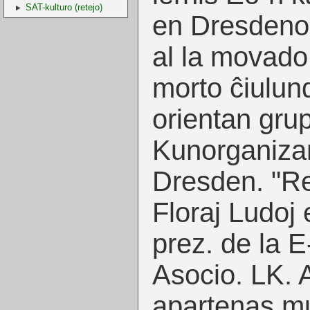
SAT-kulturo (retejo)
en Dresdenon
al la movado
morto ĉiulund
orientan gru
Kunorganiza
Dresden. "Reĝ
Floraj Ludoj 
prez. de la E
Asocio. LK. 
apartenas mul