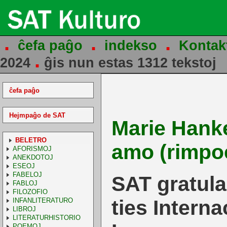
.
.
.
ĉefa paĝo
indekso
Kontak
.
2024
ĝis nun estas 1312 tekstoj
ĉefa paĝo
Hejmpaĝo de SAT
Marie Hanke
BELETRO
amo (rimp
AFORISMOJ
ANEKDOTOJ
ESEOJ
FABELOJ
SAT gratulas
FABLOJ
FILOZOFIO
ties Interna
INFANLITERATURO
LIBROJ
LITERATURHISTORIO
POEMOJ