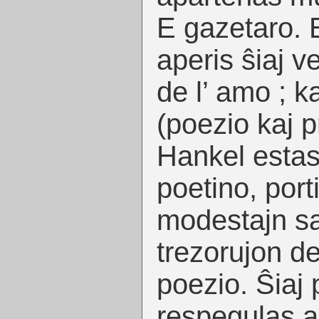
E gazetaro. 
aperis ŝiaj v
de l’ amo ; k
(poezio kaj p
Hankel estas
poetino, port
modestajn sa
trezorujon de
poezio. Ŝiaj
respegulas 