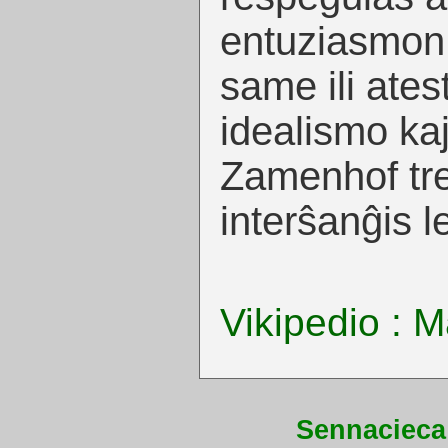
entuziasmon a
same ili ates
idealismo ka
Zamenhof tre 
interŝanĝis l
Vikipedio : 
Sennacieca