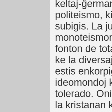
keltaj-ĝerman
politeismo, k
subigis. La j
monoteismon 
fonton de tot
ke la diversaj
estis enkorpi
ideomondoj 
tolerado. On
la kristanan