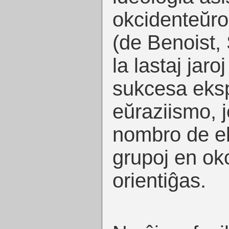
okcidenteŭro
(de Benoist,
la lastaj jaro
sukcesa eksp
eŭraziismo, j
nombro de e
grupoj en okc
orientiĝas.