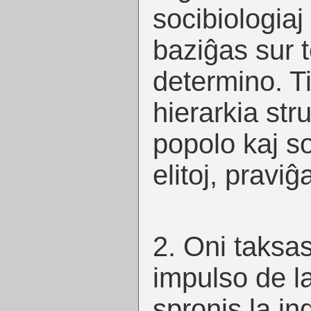
socibiologiaj
baziĝas sur t
determino. T
hierarkia str
popolo kaj s
elitoj, pravi
2. Oni taksas
impulso de la
spronis la in