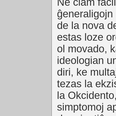
Ne ĉiam facil
ĝeneraligojn 
de la nova de
estas loze or
ol movado, ka
ideologian u
diri, ke multa
tezas la ekzi
la Okcidento,
simptomoj a