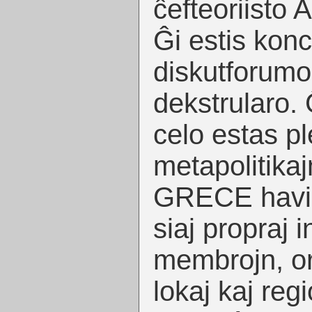
ĉefteoriisto 
Ĝi estis konc
diskutforumo
dekstrularo. 
celo estas p
metapolitikaj
GRECE havis
siaj propraj 
membrojn, or
lokaj kaj reg