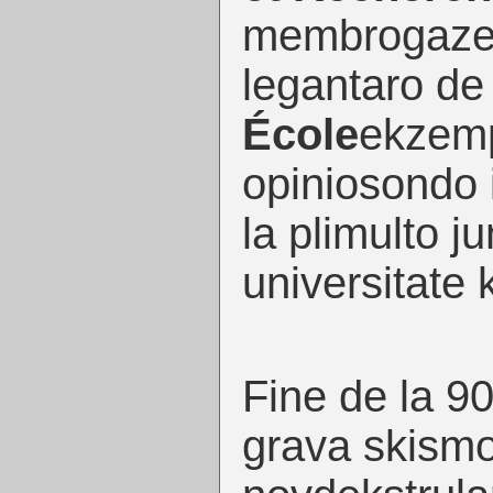
membrogaz
legantaro d
École
ekzemp
opiniosondo i
la plimulto j
universitate 
Fine de la 90
grava skismo