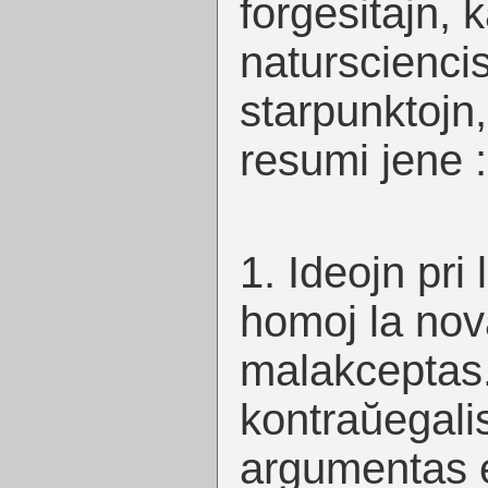
forgesitajn, 
natursciencist
starpunktojn,
resumi jene :
1. Ideojn pri
homoj la nov
malakceptas.
kontraŭegali
argumentas e