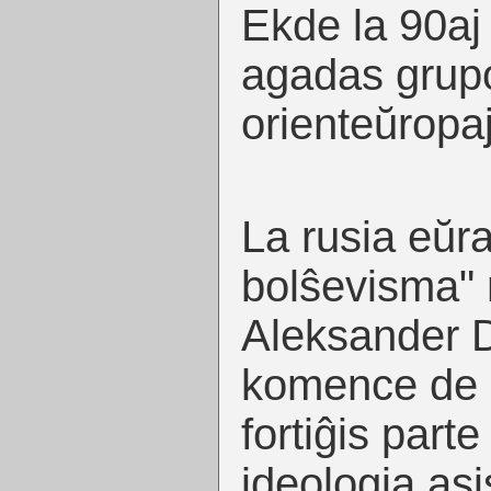
Ekde la 90aj 
agadas grupo
orienteŭropaj
La rusia eŭra
bolŝevisma"
Aleksander D
komence de l
fortiĝis parte
ideologia asi