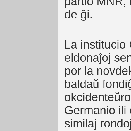
partio MNR, 
de ĝi.
La instituci
eldonaĵoj ser
por la novdek
baldaŭ fondiĝ
okcidenteŭro
Germanio ili
similaj rondoj