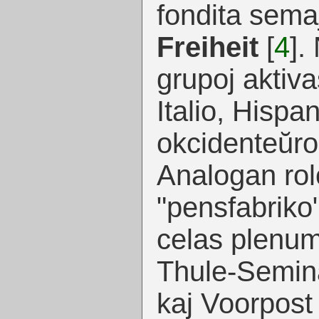
fondita sema
Freiheit
[
4
]
.
grupoj aktiv
Italio, Hispan
okcidenteŭro
Analogan rol
"pensfabrik
celas plenumi 
Thule-Semin
kaj Voorpost