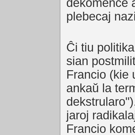
dekomence alt
plebecaj nazi
Ĉi tiu politi
sian postmili
Francio (kie 
ankaŭ la ter
dekstrularo")
jaroj radikala
Francio kome