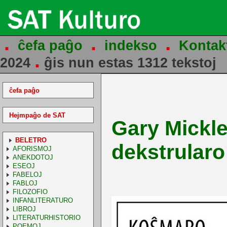
.
.
.
ĉefa paĝo
indekso
Kontak
.
2024
ĝis nun estas 1312 tekstoj
ĉefa paĝo
Hejmpaĝo de SAT
Gary Mickle
BELETRO
dekstrularo 
AFORISMOJ
ANEKDOTOJ
ESEOJ
FABELOJ
FABLOJ
FILOZOFIO
INFANLITERATURO
LIBROJ
LITERATURHISTORIO
POEMOJ