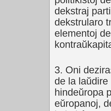
dekstraj part
dekstrularo t
elementoj de
kontraŭkapit
3. Oni dezir
de la laŭdir
hindeŭropa p
eŭropanoj, d