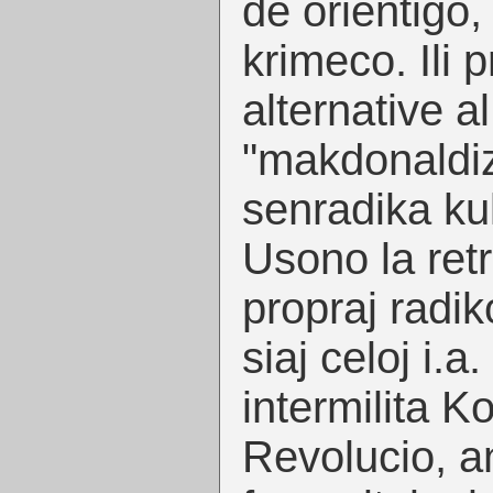
de orientiĝo,
krimeco. Ili 
alternative al
"makdonaldiz
senradika kul
Usono la retr
propraj radik
siaj celoj i.a.
intermilita K
Revolucio, a