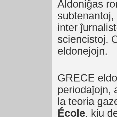
Aldoniĝas ro
subtenantoj, 
inter ĵurnalist
sciencistoj. 
eldonejojn.
GRECE eldon
periodaĵojn, 
la teoria ga
École
, kiu d