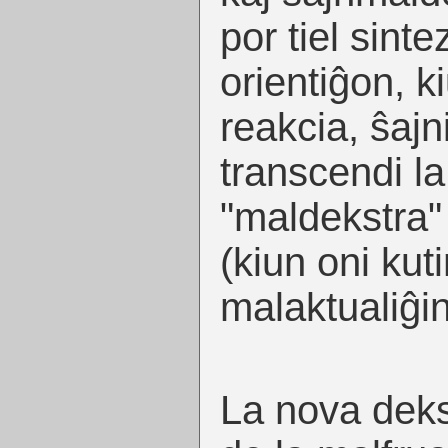
por tiel sinte
orientiĝon, 
reakcia, ŝajn
transcendi la
"maldekstra" 
(kiun oni ku
malaktualiĝin
La nova deks