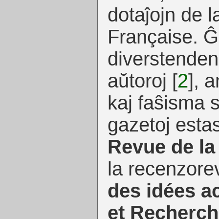
dotaĵojn de 
Française. Ĝ
diverstenden
aŭtoroj
[
2
]
, a
kaj faŝisma s
gazetoj esta
Revue de la 
la recenzor
des idées ac
et Recherc