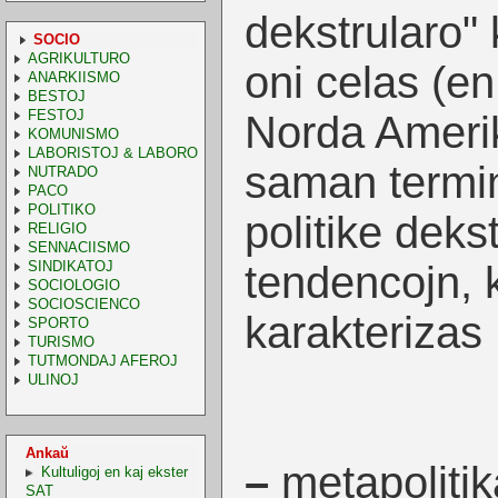
dekstrularo" 
SOCIO
AGRIKULTURO
oni celas (e
ANARKIISMO
BESTOJ
FESTOJ
Norda Amerik
KOMUNISMO
LABORISTOJ & LABORO
saman termin
NUTRADO
PACO
POLITIKO
politike deks
RELIGIO
SENNACIISMO
SINDIKATOJ
tendencojn, k
SOCIOLOGIO
SOCIOSCIENCO
karakterizas 
SPORTO
TURISMO
TUTMONDAJ AFEROJ
ULINOJ
Ankaŭ
–
metapolitik
Kultuligoj en kaj ekster
SAT