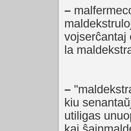
–
malfermeco
maldekstruloj
vojserĉantaj 
la maldekstra
–
"maldekstra
kiu senantaŭ
utiligas unu
kaj ŝajnmald