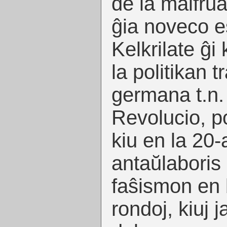
de la malfrua
ĝia noveco es
Kelkrilate ĝi
la politikan t
germana t.n.
Revolucio, p
kiu en la 20-a
antaŭlaboris 
faŝismon en b
rondoj, kiuj j