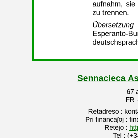
aufnahm, sie 
zu trennen.
Übersetzung
Espera
deutschsprach
Sennacieca As
67 
FR 
Retadreso : kon
Pri financaĵoj : f
Retejo :
htt
Tel : (+