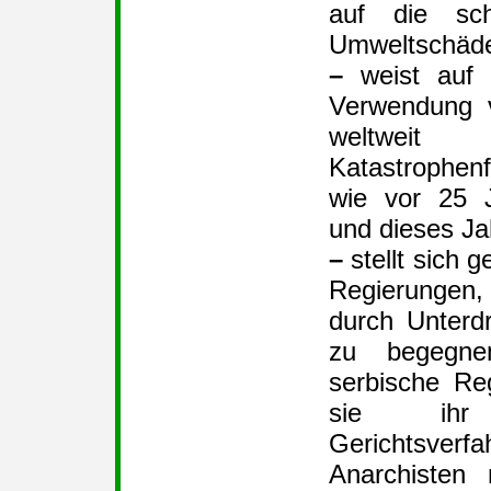
auf die sch
Umweltschäde
–
weist auf 
Verwendung v
weltweit 
Katastrophen
wie vor 25 J
und dieses Ja
–
stellt sich 
Regierungen
durch Unterd
zu begegn
serbische Re
sie ihr u
Gerichtsverf
Anarchisten