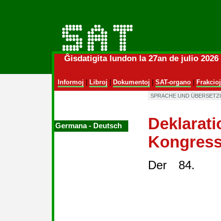
Ĝisdatigita lundon la 27an de julio 202
Informoj
|
Libroj
|
Dokumentoj
|
SAT-organo
|
Frakcioj
SPRACHE UND ÜBERSETZ
Deklarati
Germana ‑ Deutsch
Kongress
Der 84.