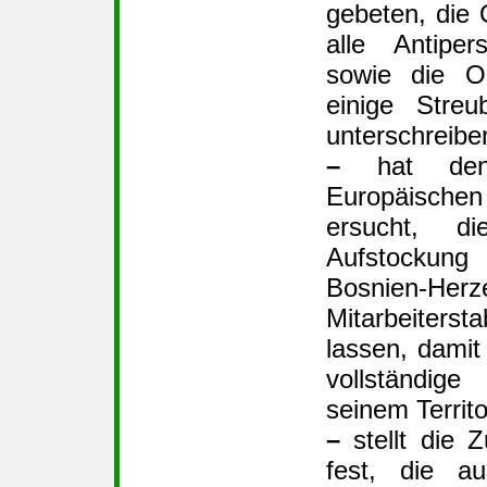
gebeten, die 
alle Antiper
sowie die Os
einige Streu
unterschreiben
–
hat den 
Europäischen 
ersucht, di
Aufstockun
Bosnien-Herz
Mitarbeiter
lassen, damit
vollständig
seinem Territ
–
stellt die 
fest, die a