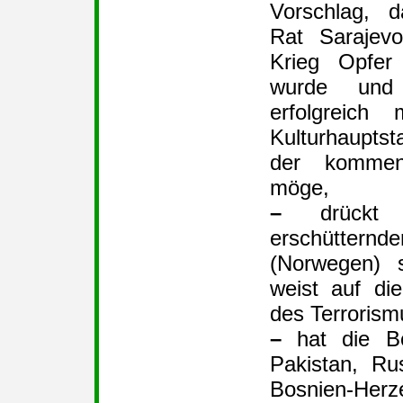
Vorschlag, 
Rat Sarajev
Krieg Opfer
wurde und 
erfolgreich m
Kulturhaupts
der kommen
möge,
–
drückt 
erschütternd
(Norwegen) 
weist auf di
des Terrorism
–
hat die Bo
Pakistan, R
Bosnien-Her