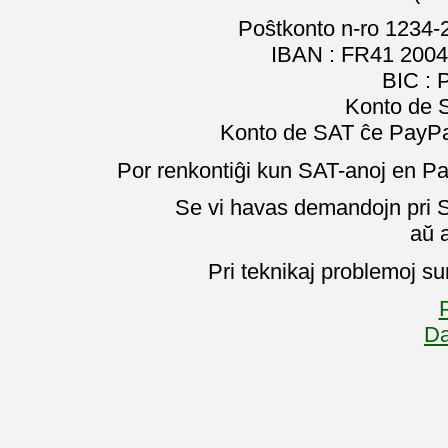
Poŝtkonto n-ro 1234-
IBAN : FR41 2004
BIC :
Konto de 
Konto de SAT ĉe PayPal
Por renkontiĝi kun SAT-anoj en Pa
Se vi havas demandojn pri SA
aŭ 
Pri teknikaj problemoj su
P
Da