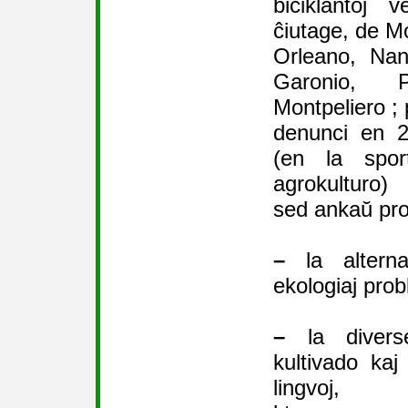
biciklantoj 
ĉiutage, de Mo
Orleano, Nan
Garonio, 
Montpeliero ; 
denunci en 2
(en la spo
agrokulturo)
sed ankaŭ pro
–
la alternat
ekologiaj prob
–
la diverse
kultivado kaj
lingvoj,