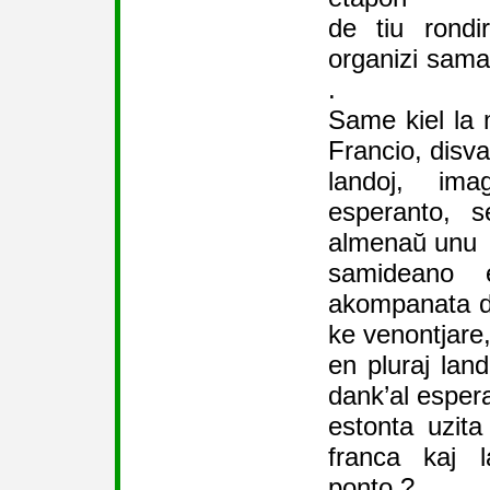
de tiu rondi
organizi sama
.
Same kiel la 
Francio, disva
landoj, im
esperanto, s
almenaŭ unu
samideano
akompanata d
ke venontjare
en pluraj la
dank’al espera
estonta uzit
franca kaj l
ponto ?