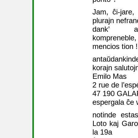
Jam, ĉi-jare,
plurajn nefran
dank’ al 
kompreneble,
mencios tion !
antaŭdankind
korajn salutoj
Emilo Mas
2 rue de l’esp
47 190 GALA
espergala ĉe 
notinde esta
Loto kaj Garon
la 19a