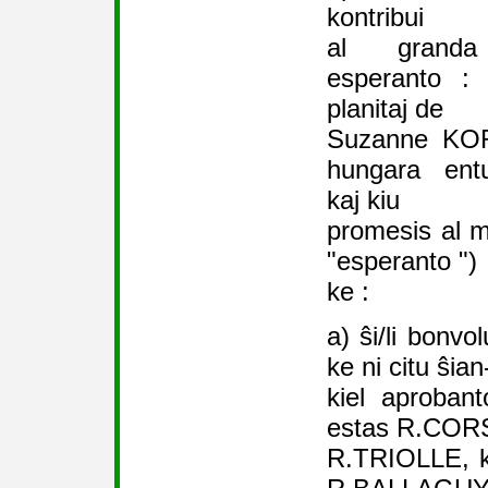
kontribui
al granda
esperanto : 
planitaj de
Suzanne KORO
hungara ent
kaj kiu
promesis al mi
"esperanto ")
ke :
a) ŝi/li bonvol
ke ni citu ŝia
kiel aprobant
estas R.COR
R.TRIOLLE, k