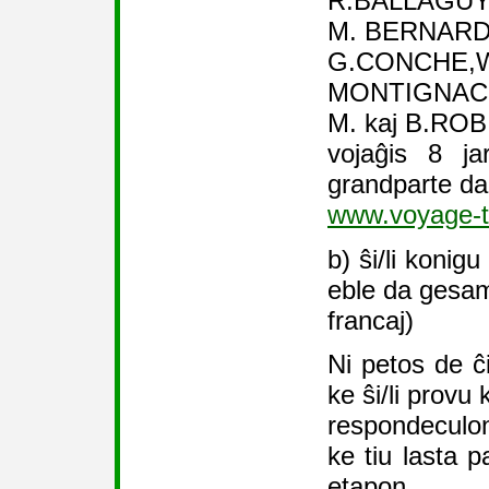
R.BALLAGUY
M. BERNARD
G.CONCHE,
MONTIGNAC
M. kaj B.ROB
vojaĝis 8 ja
grandparte da
www.voyage-
b) ŝi/li konigu
eble da gesam
francaj)
Ni petos de ĉ
ke ŝi/li provu 
respondeculo
ke tiu lasta 
etapon