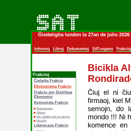
Ĝisdatigita lundon la 27an de julio 202
Informoj
|
Libroj
|
Dokumentoj
|
SAT-organo
|
Frakcioj
Bicikla A
Frakcioj
Rondirad
Ĉielarka Frakcio
Ekologiisma Frakcio
Ĉiuj el ni ĉiu
Frakcio por Distribua
Ekonomio
firmaoj, kiel
Komunista Frakcio
semojn, do l
Dokumentoj
Arkivoj
mondo !!! Ni 
ktp. artikloj sub la menuo
Novaĵoj
komence en F
Liberecana Frakcio