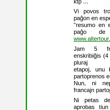
ktp ...
Vi povos tro
paĝon en espe
"resumo en e
paĝo de
www.altertour
Jam 5 fra
enskribiĝis (4
pluraj
etapoj, unu 
partoprenos en 
Nun, ni ne
francajn parto
Ni petas de
aprobas tiun