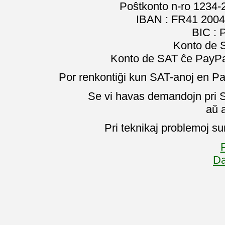
Poŝtkonto n-ro 1234-
IBAN : FR41 2004
BIC :
Konto de 
Konto de SAT ĉe PayPal
Por renkontiĝi kun SAT-anoj en Pa
Se vi havas demandojn pri SA
aŭ 
Pri teknikaj problemoj su
P
Da