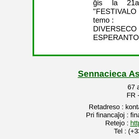
ĝis la 21a
"FESTIVALO 
temo :
DIVERSECO
ESPERANTO 
Sennacieca As
67 
FR 
Retadreso : kon
Pri financaĵoj : f
Retejo :
htt
Tel : (+