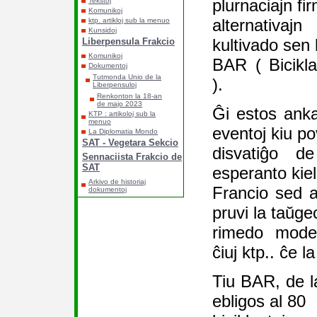
plurnaciajn fi
Tekstoj
Komunikoj
alternativaj
ktp. artikloj sub la menuo
Kunsidoj
kultivado sen 
Liberpensula Frakcio
Komunikoj
BAR ( Bicikla
Dokumentoj
Tutmonda Unio de la
).
Liberpensuloj
Renkonton la 18-an
de majo 2023
Ĝi estos anka
KTP : artikoloj sub la
menuo
eventoj kiu po
La Diplomatia Mondo
SAT - Vegetara Sekcio
disvatiĝo d
Sennaciista Frakcio de
SAT
esperanto kiel
Arkivo de historiaj
Francio sed a
dokumentoj
pruvi la taŭge
rimedo moder
ĉiuj ktp.. ĉe la
Tiu BAR, de la
ebligos al 80