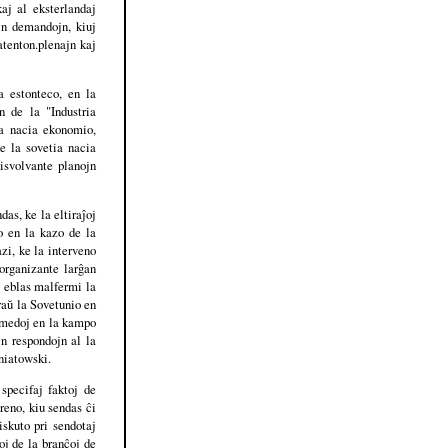
kaj al eksterlandaj
ujn demandojn, kiuj
atenton.plenajn kaj
 estonteco, en la
n de la "Industria
la nacia ekonomio,
e la sovetia nacia
disvolvante planojn
as, ke la eltiraĵoj
zo en la kazo de la
zi, ke la interveno
 organizante larĝan
, eblas malfermi la
raŭ la Sovetunio en
rimedoj en la kampo
jn respondojn al la
niatowski.
specifaj faktoj de
reno, kiu sendas ĉi
iskuto pri sendotaj
oj de la branĉoj de