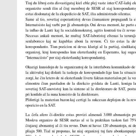
Tiuj du libroj estu disvastigataj kiel eble plej vaste inter CAT-ŝafoj e
organizite sendi ilin al ĉiuj membroj de SESR al siaj korespondantoj
estas disdonataj de la ekspedicio de SAT, ilia administrado silentas.
Same al tio, sovetiaj esperantistoj devas ĉiumaniere propagandi la e
Internatsisto kaj varbi por ĝi abonantojn. Oni devas memori, ke parto 
la influo de Lanti kaj la socialdemokratoj, agitis kontraŭ tiu ĉi revuo
Necesas ankaŭ memori, ke multaj SAT-laboristoj eltenas la teruraĵ
senlaboreco kaj ne kapablas aboni la revuon. Ĉi tio estas la de
korespondanto. Tiun pozicion ni devas klarigi al la partiaj, sindikataj
organizoj, kiuj korespondas kun eksterlandoj en Esperanto, kaj suges
"Internaciisto" por siaj eksterlandaj korespondantoj.
Okazigi kunsidojn de la organizantoj de la interlabora komunikado de
la aktivuloj kaj diskuti la taskojn de korespondado lige kun la situac
zorgi, ke ĉiu letero de ni eksterlande liveru faktan materialon pri la v
elmontru ĉiun paroladon de la direkcio gvidata de Lanti, konigu 
sovetiaj SAT-anovistoj kun la sinteno al la direktoraro de SAT, post
pri konfido al la nuna konsisto de la direktoraro.
Plifortigi la materian bazon kaj certigi la sukcesan deplojon de la rev
opozicio en la SAT.
La ĉefa afero ĉi-direkte estas provizi almenaŭ 3.000 abonantojn por
Moskva organizo de SESR metas al si la praktikan taskon fari 75
ĉiujaraj abonantoj al ĉi tiu revuo. Dum ni havas 120 abonantojn, ni 
pliajn 500. Tial ni proponas, ke niaj organizoj tuj faru abonkampanj