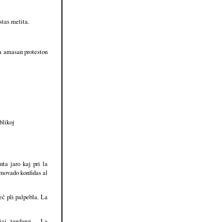
estas metita.
la amasan proteston
blikoj
nta jaro kaj pri la
 movado konfidas al
eĉ pli palpebla. La
iaj tendaroj . La