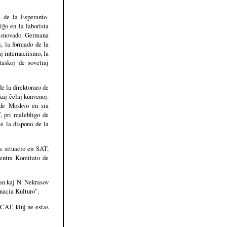
o de la Esperanto-
iĝo en la laborista
to-movado. Germana
j, la formado de la
j internaciismo, la
taskoj de sovetiaj
e la direktoraro de
kaj ĉelaj kunvenoj.
 de Moskvo en sia
, pri malebligo de
je la dispono de la
a situacio en SAT,
Centra Komitato de
an kaj N. Nekrasov
rnacia Kulturo".
 CAT, kiuj ne estas