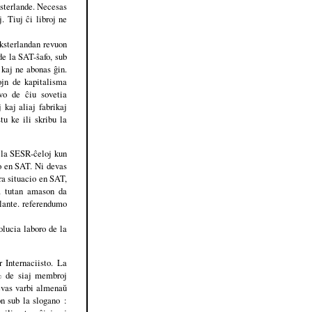
ksterlande. Necesas
. Tiuj ĉi libroj ne
ksterlandan revuon
de la SAT-ŝafo, sub
 kaj ne abonas ĝin.
ojn de kapitalisma
vo de ĉiu sovetia
 kaj aliaj fabrikaj
tu ke ili skribu la
 la SESR-ĉeloj kun
io en SAT. Ni devas
era situacio en SAT,
la tutan amason da
ulante. referendumo
olucia laboro de la
 Internaciisto. La
% de siaj membroj
devas varbi almenaŭ
on sub la slogano :