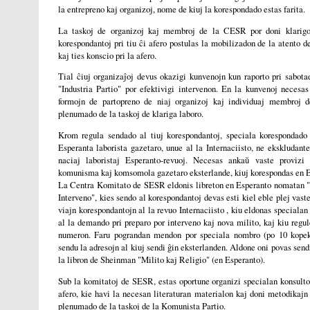
la entrepreno kaj organizoj, nome de kiuj la korespondado estas farita.
La taskoj de organizoj kaj membroj de la CESR por doni klarigoj
korespondantoj pri tiu ĉi afero postulas la mobilizadon de la atento 
kaj ties konscio pri la afero.
Tial ĉiuj organizaĵoj devus okazigi kunvenojn kun raporto pri sabota
"Industria Partio" por efektivigi intervenon. En la kunvenoj necesas
formojn de partopreno de niaj organizoj kaj individuaj membroj
plenumado de la taskoj de klariga laboro.
Krom regula sendado al tiuj korespondantoj, speciala korespondado 
Esperanta laborista gazetaro, unue al la Internaciisto, ne ekskludant
naciaj laboristaj Esperanto-revuoj. Necesas ankaŭ vaste provizi 
komunisma kaj komsomola gazetaro eksterlande, kiuj korespondas en E
La Centra Komitato de SESR eldonis libreton en Esperanto nomatan "
Interveno", kies sendo al korespondantoj devas esti kiel eble plej vast
viajn korespondantojn al la revuo Internaciisto , kiu eldonas speciala
al la demando pri preparo por interveno kaj nova milito, kaj kiu regule
numeron. Faru pograndan mendon por speciala nombro (po 10 kope
sendu la adresojn al kiuj sendi ĝin eksterlanden. Aldone oni povas send
la libron de Sheinman "Milito kaj Religio" (en Esperanto).
Sub la komitatoj de SESR, estas oportune organizi specialan konsulton
afero, kie havi la necesan literaturan materialon kaj doni metodikajn 
plenumado de la taskoj de la Komunista Partio.