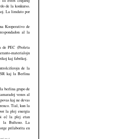
li estos ĉiujaraj
rdo de la konkurso.
noj. La limdato por
ona Kooperativo de
respondadon al la
jn de PEC (Proleta
eranto-materialojn
rikoj kaj fabrikoj.
trolciferojn de la
ESR kaj la Berlina
la berlina grupo de
 kamaradoj venos al
e povas kaj ne devas
enco. Tial, kun la
or la plej energia
i eĉ la plej etan
aj la Bulteno. La
rge prilaborita en
ntistoj