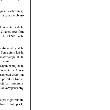
n al eksterlandaj
de la tuta membraro
do organizita de la
 ellabori specifajn
 de la CESR en la
estu sendita al la
e Sennaciulo kaj la
materialojn al la
speranto.
Organizantoj de la
e organizita. Abonu
n numeron dediĉitan
 pritraktos tiun ĉi
koj) kaj samtempe
i al korespondantoj
 pri la pritraktata
instrukciojn por la