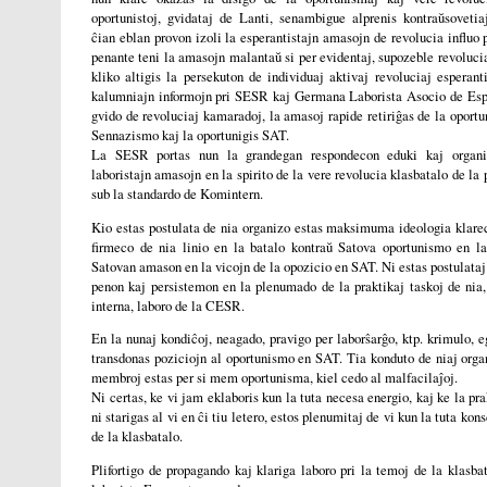
oportunistoj, gvidataj de Lanti, senambigue alprenis kontraŭsovetiaj
ĉian eblan provon izoli la esperantistajn amasojn de revolucia influo 
penante teni la amasojn malantaŭ si per evidentaj, supozeble revolucia
kliko altigis la persekuton de individuaj aktivaj revoluciaj esperanti
kalumniajn informojn pri SESR kaj Germana Laborista Asocio de Esper
gvido de revoluciaj kamaradoj, la amasoj rapide retiriĝas de la oport
Sennazismo kaj la oportunigis SAT.
La SESR portas nun la grandegan respondecon eduki kaj organi
laboristajn amasojn en la spirito de la vere revolucia klasbatalo de la 
sub la standardo de Komintern.
Kio estas postulata de nia organizo estas maksimuma ideologia klarec
firmeco de nia linio en la batalo kontraŭ Satova oportunismo en la
Satovan amason en la vicojn de la opozicio en SAT. Ni estas postulat
penon kaj persistemon en la plenumado de la praktikaj taskoj de nia,
interna, laboro de la CESR.
En la nunaj kondiĉoj, neagado, pravigo per laborŝarĝo, ktp. krimulo, 
transdonas poziciojn al oportunismo en SAT. Tia konduto de niaj orga
membroj estas per si mem oportunisma, kiel cedo al malfacilaĵoj.
Ni certas, ke vi jam eklaboris kun la tuta necesa energio, kaj ke la pra
ni starigas al vi en ĉi tiu letero, estos plenumitaj de vi kun la tuta ko
de la klasbatalo.
Plifortigo de propagando kaj klariga laboro pri la temoj de la klasb