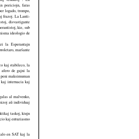
n poziciojn, faras
per logado, trompo,
j frazoj. La Lanti-
stoj, disvastigante
antistoj, kie, sub
unisma ideologio de
zi la Esperantajn
proletaro, marŝante
o kaj stabileco, la
 afero de gajni la
aj peni maksimuman
 kaj internacia kaj
egalas al malvenko,
nizoj aŭ individuaj
ktikaj taskoj, kiujn
nscio kaj entuziasmo
atalo en SAT kaj la