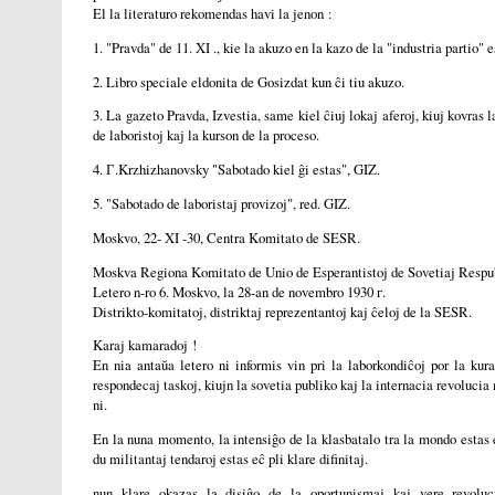
El la literaturo rekomendas havi la jenon :
1. "Pravda" de 11. XI ., kie la akuzo en la kazo de la "industria partio" 
2. Libro speciale eldonita de Gosizdat kun ĉi tiu akuzo.
3. La gazeto Pravda, Izvestia, same kiel ĉiuj lokaj aferoj, kiuj kovras 
de laboristoj kaj la kurson de la proceso.
4. Г.Krzhizhanovsky "Sabotado kiel ĝi estas", GIZ.
5. "Sabotado de laboristaj provizoj", red. GIZ.
Moskvo, 22- XI -30, Centra Komitato de SESR.
Moskva Regiona Komitato de Unio de Esperantistoj de Sovetiaj Respu
Letero n-ro 6. Moskvo, la 28-an de novembro 1930 г.
Distrikto-komitatoj, distriktaj reprezentantoj kaj ĉeloj de la SESR.
Karaj kamaradoj !
En nia antaŭa letero ni informis vin pri la laborkondiĉoj por la kura
respondecaj taskoj, kiujn la sovetia publiko kaj la internacia revolucia
ni.
En la nuna momento, la intensiĝo de la klasbatalo tra la mondo estas 
du militantaj tendaroj estas eĉ pli klare difinitaj.
nun klare okazas la disiĝo de la oportunismaj kaj vere revoluc