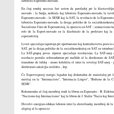
laborista Esperanto-movado.
En ĉiuj rondoj necesas fari serion da paroladoj pri la klastavoliĝ
movado : la burĝa, neŭtrala kaj laborista Esperanto-movado, la tavol
Esperanto-movado : la SESR kaj la SAT, la revolucio de la Esperan
laborista Esperanto-movado, la disiga politiko de la socialdemokrato
Socialisma Unio de Esperantistoj, la opozicio en SAT ; sennaciismo ka
rolo de la Espert-movado en la klasbatalo de la proletaro kaj la 
esperantistoj.
Liveri specialajn raportojn pri oportunismo kaj kontraŭsovetia pozicio d
SAT, pri la disiga politiko de la socialdemokratoj en SAT en tuturban 
La SAT-grupoj povas alpreni specialajn rezoluciojn. La SAT-anoj
rezolucio postulis referendumon pri malfido al la direktoraro de SAT
transdono de ŝuldoj - mono kolektita el inter la sovetiaj SAT-anoj - 
direktoraro antaŭ ĝia reelekto. , ktp.
Ĉe Espervesperoj starigis legadon kaj diskutadon de materialoj pri l
metitaj en la "Internaciisto", "Internacia Lingvo", "Bulteno de la 
SESR".
Rekomendas al ĉiuj membroj studi la libron en Esperanto : B. Eidelm
"Naciismo kaj Internaciismo" kaj la libron de J. Stalin "Nacia kaj Inte
Disvolvi energian edukan laboron inter la eksterlandaj membroj de la
aligitaj al la opozicio