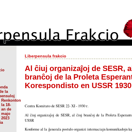
Liberpensula frakcio
Al ĉiuj organizaĵoj de SESR, al
cio
branĉoj de la Proleta Esperan
Korespondisto en USSR 1930
onda
de la
pensuloj
Renkonton
la 18-
Centra Komitato de SESR 22- XI - 1930 г.
an de
majo
Al ĉiuj organizaĵoj de SESR, al ĉiuj branĉoj de la Proleta Esperant
2023
USSR
ia
Konforme al la ĝenerala postulo organizi internaciajn komunikadojn kaj