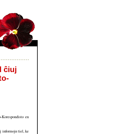
 ĉiuj
to-
o-Korespondisto en
 informojn tiel, ke