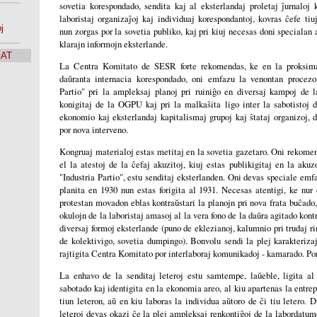
sovetia korespondado, sendita kaj al eksterlandaj proletaj ĵurnaloj 
laboristaj organizaĵoj kaj individuaj korespondantoj, kovras ĉefe ti
j
nun zorgas por la sovetia publiko, kaj pri kiuj necesas doni specialan 
klarajn informojn eksterlande.
SAT
La Centra Komitato de SESR forte rekomendas, ke en la proksima
daŭranta internacia korespondado, oni emfazu la venontan procezo
Partio" pri la ampleksaj planoj pri ruiniĝo en diversaj kampoj de 
konigitaj de la OGPU kaj pri la malkaŝita ligo inter la sabotistoj d
ekonomio kaj eksterlandaj kapitalismaj grupoj kaj ŝtataj organizoj, 
por nova interveno.
Kongruaj materialoj estas metitaj en la sovetia gazetaro. Oni rekomend
el la atestoj de la ĉefaj akuzitoj, kiuj estas publikigitaj en la aku
"Industria Partio", estu senditaj eksterlanden. Oni devas speciale emfa
planita en 1930 nun estas forigita al 1931. Necesas atentigi, ke nur
protestan movadon eblas kontraŭstari la planojn pri nova frata buĉado
okulojn de la laboristaj amasoj al la vera fono de la daŭra agitado kont
diversaj formoj eksterlande (puno de eklezianoj, kalumnio pri trudaj 
de kolektivigo, sovetia dumpingo). Bonvolu sendi la plej karakteriza
rajtigita Centra Komitato por interlaboraj komunikadoj - kamarado. Po
La enhavo de la senditaj leteroj estu samtempe, laŭeble, ligita al 
sabotado kaj identigita en la ekonomia areo, al kiu apartenas la entrep
tiun leteron, aŭ en kiu laboras la individua aŭtoro de ĉi tiu letero. D
leteroj devas okazi ĉe la plej ampleksaj renkontiĝoj de la labordatum