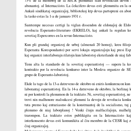
75% de la membroj de la SECR plenumas sian revolucian devon - i
abonantoj. al Internaciisto. La ĉekcifero devas esti plenumita en la o
Ankaŭ sindikataj organizaĵoj, bibliotekoj ktp devas partopreni en abo
la tasko estas la 1-a de januaro 1931 г.
Samtempe necesas certigi la viglan dissendon de eldonaĵoj de Eld
revolucia Esperanto-literaturo (EKRELO), kaj ankaŭ la regulan ko
sovetiaj Espercorres en la revuo Internaciisto.
Kun pli grandaj organizoj de urboj (almenaŭ 20 homoj), kreu filio
Esperanta Korespondanto) por servi lokajn organizaĵojn kaj presi Esp
kaj organizi interlaborajn rilatojn kun laboristoj eksterlande de niaj fab
Tenu alta la standardo de la sovetiaj esperantistoj — superu la kon
kontrakto por la revolucia konkurso inter la Moskva organizo de S
grupo de Esperanto-laboristoj.
Ekde la tago de la 13-a datreveno de oktobro ni eniris konkurencon kun 
laborantaj esperantistoj. En la 14-a datreveno de oktobro, la berlinaj
ni por kontroli la plenumon de la traktato. Ni, sovetiaj esperantistoj, n
trovi nin malhonore malsukcesi plenumi la devojn de revolucia konkur
tuta premo kaj entuziasmo de la konstruantoj de la socialismo, tuj p
plenumo de niaj laborplanoj ! Venki ĉiujn malfacilaĵojn, malhelp
trarompon. La traktato estos publikigita en la Internaciisto k
interkonsento devas esti komunikita al ĉiu membro de la CESR kaj zo
ĉiuj organizaĵoj.
Maksimuma atento al Esperuchebe kaj altigo de la kvalifikoj de espera