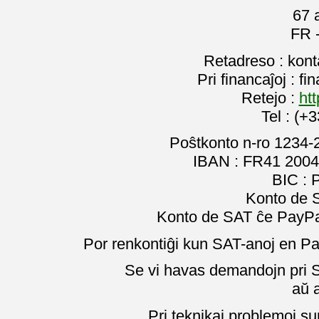
67 
FR 
Retadreso : kon
Pri financaĵoj : f
Retejo :
htt
Tel : (+
Poŝtkonto n-ro 1234-
IBAN : FR41 2004
BIC :
Konto de 
Konto de SAT ĉe PayPal
Por renkontiĝi kun SAT-anoj en Pa
Se vi havas demandojn pri SA
aŭ 
Pri teknikaj problemoj su