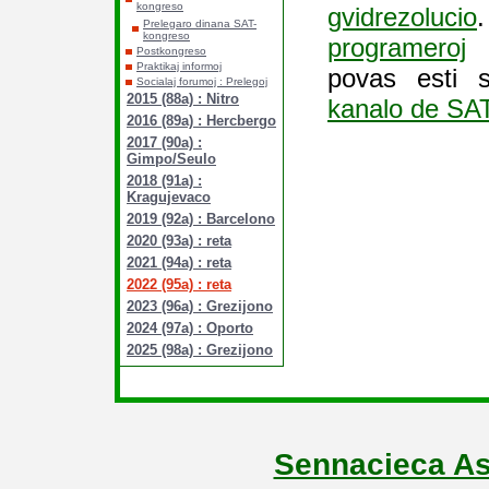
kongreso
gvidrezolucio
Prelegaro dinana SAT-
kongreso
programeroj
e
Postkongreso
Praktikaj informoj
povas esti 
Socialaj forumoj : Prelegoj
2015 (88a) : Nitro
kanalo de SA
2016 (89a) : Hercbergo
2017 (90a) :
Gimpo/Seulo
2018 (91a) :
Kragujevaco
2019 (92a) : Barcelono
2020 (93a) : reta
2021 (94a) : reta
2022 (95a) : reta
2023 (96a) : Grezijono
2024 (97a) : Oporto
2025 (98a) : Grezijono
Sennacieca As