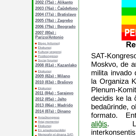
2002 (75a) : Alikanto
2003 (76a) : Ĉaŭdefono
2004 (77a) : Bratislavo
2005 (78a) : Zagrebo
2006 (79a) : Beogrado
2007 (80a) :
Parizo/Antonio
Blogo (informoj)
Ekskursoj
Kulturaj vesperoj
SAT-Kongres
Postkongresoj
Sociaj forumoj
Moskvo, de ant
2008 (81a) : Kazanlako
milita invado
Ekskursoj
2009 (82a) : Milano
la Organiza K
2010 (83a) : Braŝovo
Plenum-Komi
Ekskursoj
2011 (84a) : Sarajevo
decidis ke la 
2012 (85a) : Jalto
bedaŭrinde, o
2013 (86a) : Madrido
2014 (87a) : Dinano
formato. E
Antaŭkongreso
aliĝis
. La 
Artaj momentoj
Ekskursoj
interkonsen
En amaskomunikiloj
Memoraĵoj el dinana SAT-