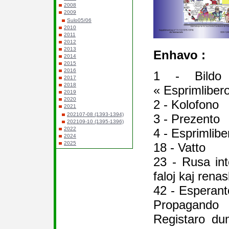
2008
2009
Sulo05/06
2010
2011
2012
2013
Enhavo :
2014
2015
2016
1 - Bildo 
2017
2018
« Esprimliber
2019
2020
2 - Kolofono
2021
202107-08 (1393-1394)
3 - Prezento
202109-10 (1395-1396)
2022
4 - Esprimlib
2024
2025
18 - Vatto
23 - Rusa inte
faloj kaj renask
42 - Esperanto
Propagand
Registaro du