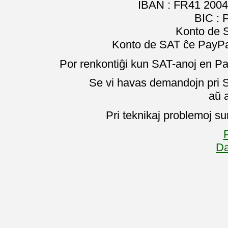
IBAN : FR41 2004
BIC :
Konto de 
Konto de SAT ĉe PayPal
Por renkontiĝi kun SAT-anoj en Pa
Se vi havas demandojn pri SA
aŭ 
Pri teknikaj problemoj su
P
Da