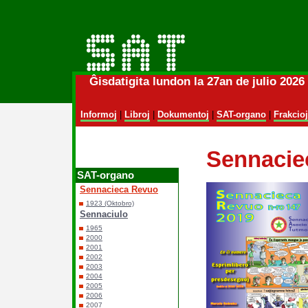
Ĝisdatigita lundon la 27an de julio 202
Informoj
|
Libroj
|
Dokumentoj
|
SAT-organo
|
Frakcioj
Sennacie
SAT-organo
Sennacieca Revuo
1923 (Oktobro)
Sennaciulo
1965
2000
2001
2002
2003
2004
2005
2006
2007