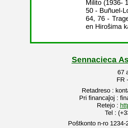
Milito (1936- 
50 - Buñuel-L
64, 76 - Trag
en Hiroŝima 
Sennacieca As
67 
FR 
Retadreso : kon
Pri financaĵoj : f
Retejo :
htt
Tel : (+
Poŝtkonto n-ro 1234-