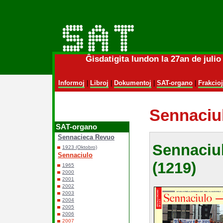
Ĝisdatigita lundon la 27an de juli
Informoj
|
Libroj
|
Dokumentoj
|
SAT-organo
|
Frakcioj
Sennaciul
SAT-organo
Sennacieca Revuo
Sennaci
1923 (Oktobro)
Sennaciulo
(1219)
1965
2000
2001
2002
2003
2004
2005
2006
2007