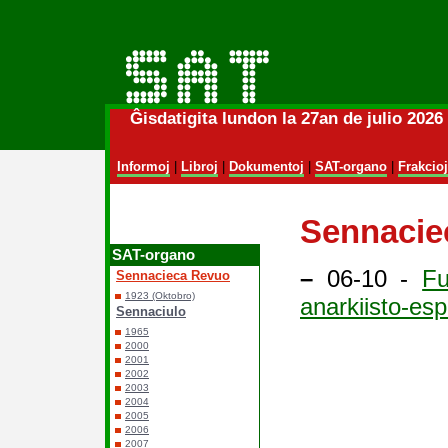
Ĝisdatigita lundon la 27an de julio 202
Informoj
|
Libroj
|
Dokumentoj
|
SAT-organo
|
Frakcioj
Sennacie
SAT-organo
–
06-10 -
Fu
Sennacieca Revuo
1923 (Oktobro)
anarkiisto-esp
Sennaciulo
1965
2000
2001
2002
2003
2004
2005
2006
2007