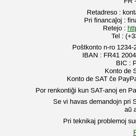
FR 
Retadreso : kon
Pri financaĵoj : f
Retejo :
htt
Tel : (+
Poŝtkonto n-ro 1234-
IBAN : FR41 2004
BIC :
Konto de 
Konto de SAT ĉe PayPal
Por renkontiĝi kun SAT-anoj en Pa
Se vi havas demandojn pri SA
aŭ 
Pri teknikaj problemoj su
P