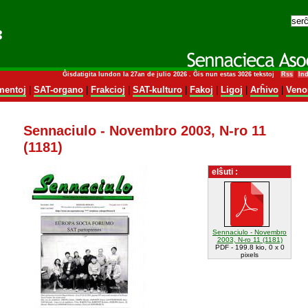
Ĝisdatigita lundon la 27an de julio 2026 . Ĝis nun estas 3026 tekstoj
Rss
In
entoj
|
SAT-organo
|
Frakcioj
|
SAT-kulturo
|
Fakoj
|
Ligoj
|
Arĥivo
|
Veno
Sennaciulo - Novembro 2003, N-ro 11
(1181)
elŝuti :
Sennaciulo - Novembro
2003, N-ro 11 (1181)
PDF - 199.8 kio, 0 x 0
pixels