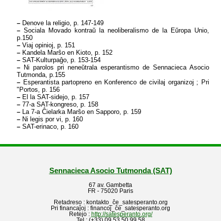
–
Denove la religio, p. 147-149
–
Sociala Movado kontraŭ la neoliberalismo de la Eŭropa Unio,
p.150
–
Viaj opinioj, p. 151
–
Kandela Marŝo en Kioto, p. 152
–
SAT-Kulturpaĝo, p. 153-154
–
Ni parolos pri neneŭtrala esperantismo de Sennacieca Asocio
Tutmonda, p.155
–
Esperantista partopreno en Konferenco de civilaj organizoj ; Pri
"Portos, p. 156
–
El la SAT-sidejo, p. 157
–
77-a SAT-kongreso, p. 158
–
La 7-a Ĉielarka Marŝo en Sapporo, p. 159
–
Ni legis por vi, p. 160
–
SAT-erinaco, p. 160
Sennacieca Asocio Tutmonda (SAT)
67 av. Gambetta
FR - 75020 Paris
Retadreso : kontakto_ĉe_satesperanto.org
Pri financaĵoj : financoj_ĉe_satesperanto.org
Retejo :
http://satesperanto.org/
Tel : (+33) 09 53 50 99 58