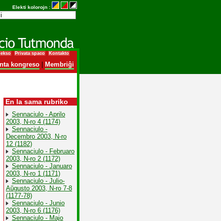
Elekti kolorojn :
dekso
Privata spaco
Kontakto
nta kongreso
|
Membriĝi
En la sama rubriko
Sennaciulo - Aprilo
2003, N-ro 4 (1174)
Sennaciulo -
Decembro 2003, N-ro
12 (1182)
Sennaciulo - Februaro
2003, N-ro 2 (1172)
Sennaciulo - Januaro
2003, N-ro 1 (1171)
Sennaciulo - Julio-
Aŭgusto 2003, N-ro 7-8
(1177-78)
Sennaciulo - Junio
2003, N-ro 6 (1176)
Sennaciulo - Majo