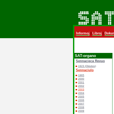
Informoj
|
Libroj
|
Dokum
SAT-organo
Sennacieca Revuo
1923 (Oktobro)
Sennaciulo
1965
2000
2001
2002
2003
2004
2005
2006
2007
2008
2009