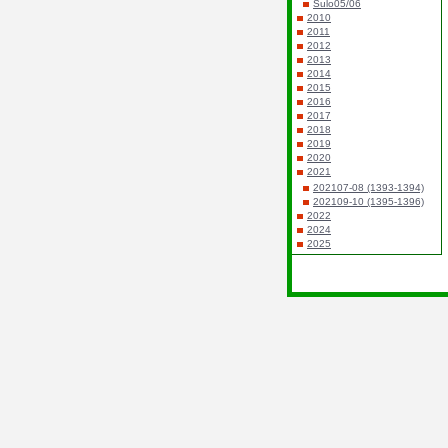
Sulo05/06
2010
2011
2012
2013
2014
2015
2016
2017
2018
2019
2020
2021
202107-08 (1393-1394)
202109-10 (1395-1396)
2022
2024
2025