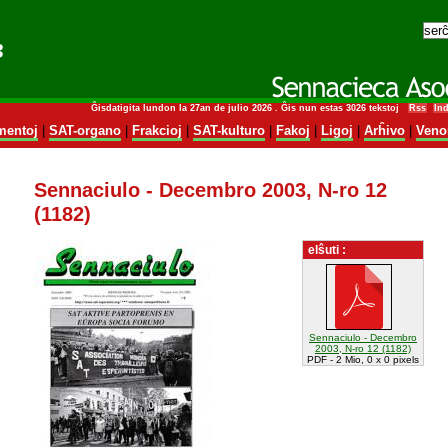
Ĝisdatigita lundon la 27an de julio 2026 . Ĝis nun estas 3026 tekstoj
Rss
In
entoj
|
SAT-organo
|
Frakcioj
|
SAT-kulturo
|
Fakoj
|
Ligoj
|
Arĥivo
|
Veno
Sennaciulo - Decembro 2003, N-ro 12
(1182)
elŝuti :
Sennaciulo - Decembro
2003, N-ro 12 (1182)
PDF - 2 Mio, 0 x 0 pixels