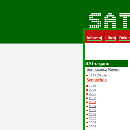
Informoj
|
Libroj
|
Dokum
SAT-organo
Sennacieca Revuo
1923 (Oktobro)
Sennaciulo
1965
2000
2001
2002
2003
2004
2005
2006
2007
2008
2009