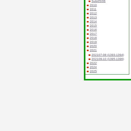
Sulo05/06
2010
2011
2012
2013
2014
2015
2016
2017
2018
2019
2020
2021
202107-08 (1393-1394)
202109-10 (1395-1396)
2022
2024
2025