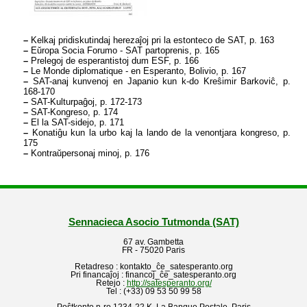
–
Kelkaj pridiskutindaj herezaĵoj pri la estonteco de SAT, p. 163
–
Eŭropa Socia Forumo - SAT partoprenis, p. 165
–
Prelegoj de esperantistoj dum ESF, p. 166
–
Le Monde diplomatique - en Esperanto, Bolivio, p. 167
–
SAT-anaj kunvenoj en Japanio kun k-do Kreŝimir Barkoviĉ, p.
168-170
–
SAT-Kulturpaĝoj, p. 172-173
–
SAT-Kongreso, p. 174
–
El la SAT-sidejo, p. 171
–
Konatiĝu kun la urbo kaj la lando de la venontjara kongreso, p.
175
–
Kontraŭpersonaj minoj, p. 176
Sennacieca Asocio Tutmonda (SAT)
67 av. Gambetta
FR - 75020 Paris
Retadreso : kontakto_ĉe_satesperanto.org
Pri financaĵoj : financoj_ĉe_satesperanto.org
Retejo :
http://satesperanto.org/
Tel : (+33) 09 53 50 99 58