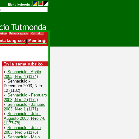
Elekti kolorojn :
dekso
Privata spaco
Kontakto
nta kongreso
|
Membriĝi
En la sama rubriko
Sennaciulo - Aprilo
2003, N-ro 4 (1174)
Sennaciulo -
Decembro 2003, N-ro
12 (1182)
Sennaciulo - Februaro
2003, N-ro 2 (1172)
Sennaciulo - Januaro
2003, N-ro 1 (1171)
Sennaciulo - Julio-
Aŭgusto 2003, N-ro 7-8
(1177-78)
Sennaciulo - Junio
2003, N-ro 6 (1176)
Sennaciulo - Majo