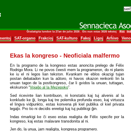
Ĝisdatigita lundon la 27an de julio 2026 . Ĝis nun estas 3026 tekstoj
Rss
In
entoj
|
SAT-organo
|
Frakcioj
|
SAT-kulturo
|
Fakoj
|
Ligoj
|
Arĥivo
|
Veno
Ekas la kongreso - Neoficiala malfermo
En la programo de la kongreso estas anoncita prelego de Félix
Rodrigo Mora. Li ne povos ĉeesti mem la programeron, do ni planis
ke iu el ni legos lian tekston. Kvankam ne eblos okazigi tujan
postan debatadon kun la aŭtoro, ni havos okazon renkonti lin la
unuan tagon de la postkongreso, ĉar li gvidos la unuan, tuttagan,
ekskurson “
Vojaĝo al la Mezepoko
”.
Sed ricevinte lian kontribuon, ni konstatis kaj tuj alvenis al la
konkludo ke ĝi, longa kaj tre polemika profunda eseo, kaj virtuoza
el lingva vidpunkto, estas konvena pli kiel publika ol kiel privata
legaĵo. Pro tio ni decidis enretigi kaj tuj publikigi ĝin.
Indas rimarkigi ke ĉi eseo estas realigita de Félix specife por la
kongreso, kaj estas malavare transdonita al ni.
Jen do, la unua, jam realigita, kongresa programero.