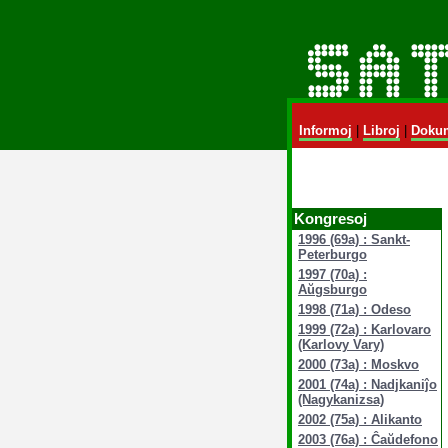
Informoj
|
Libroj
|
Dokum
Kongresoj
1996 (69a) : Sankt-
Peterburgo
1997 (70a) :
Aŭgsburgo
1998 (71a) : Odeso
1999 (72a) : Karlovaro
(Karlovy Vary)
2000 (73a) : Moskvo
2001 (74a) : Nadjkaniĵo
(Nagykanizsa)
2002 (75a) : Alikanto
2003 (76a) : Ĉaŭdefono