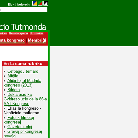
Elekti kolorojn :
dekso
Privata spaco
Kontakto
nta kongreso
|
Membriĝi
En la sama rubriko
Ĉefpaĝo / temaro
Aliĝilo
Aliĝintoj al Madrida
kongreso (2013)
Bildaro
Deklaracio kaj
Gvidrezolucio de la 86-a
SAT-Kongreso
Ekas la kongreso -
Neoficiala malfermo
Fotoj k filmetoj
kongresaj
Gazetartikoloj
Gravaj prikongresaj
novaĵoj