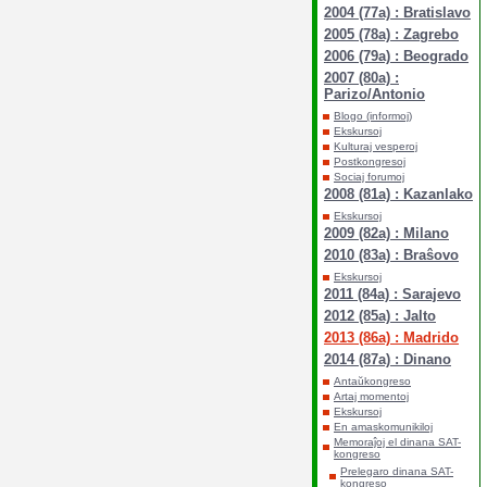
2004 (77a) : Bratislavo
2005 (78a) : Zagrebo
2006 (79a) : Beogrado
2007 (80a) :
Parizo/Antonio
Blogo (informoj)
Ekskursoj
Kulturaj vesperoj
Postkongresoj
Sociaj forumoj
2008 (81a) : Kazanlako
Ekskursoj
2009 (82a) : Milano
2010 (83a) : Braŝovo
Ekskursoj
2011 (84a) : Sarajevo
2012 (85a) : Jalto
2013 (86a) : Madrido
2014 (87a) : Dinano
Antaŭkongreso
Artaj momentoj
Ekskursoj
En amaskomunikiloj
Memoraĵoj el dinana SAT-
kongreso
Prelegaro dinana SAT-
kongreso