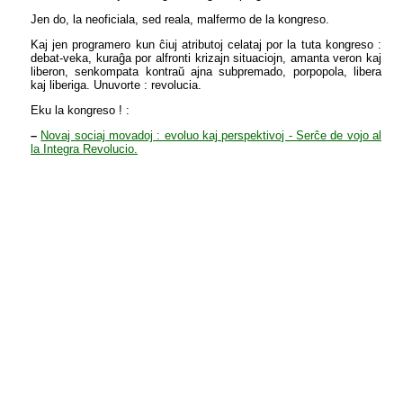
Jen do, la neoficiala, sed reala, malfermo de la kongreso.
Kaj jen programero kun ĉiuj atributoj celataj por la tuta kongreso :
debat-veka, kuraĝa por alfronti krizajn situaciojn, amanta veron kaj
liberon, senkompata kontraŭ ajna subpremado, porpopola, libera
kaj liberiga. Unuvorte : revolucia.
Eku la kongreso ! :
–
Novaj sociaj movadoj : evoluo kaj perspektivoj - Serĉe de vojo al
la Integra Revolucio.