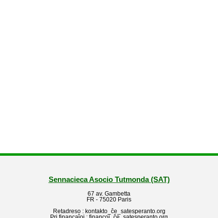
Sennacieca Asocio Tutmonda (SAT)
67 av. Gambetta
FR - 75020 Paris
Retadreso : kontakto_ĉe_satesperanto.org
Pri financaĵoj : financoj_ĉe_satesperanto.org