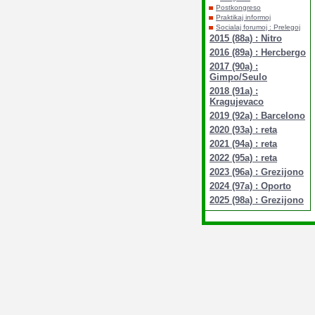
Postkongreso
Praktikaj informoj
Socialaj forumoj : Prelegoj
2015 (88a) : Nitro
2016 (89a) : Hercbergo
2017 (90a) :
Gimpo/Seulo
2018 (91a) :
Kragujevaco
2019 (92a) : Barcelono
2020 (93a) : reta
2021 (94a) : reta
2022 (95a) : reta
2023 (96a) : Grezijono
2024 (97a) : Oporto
2025 (98a) : Grezijono