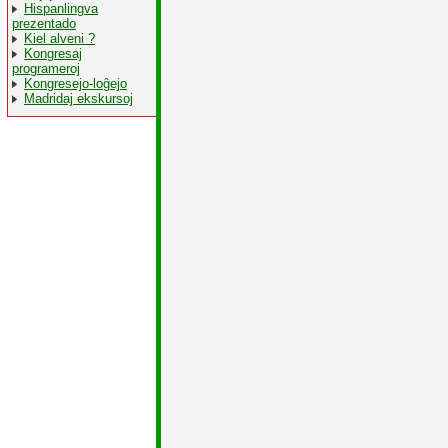
Hispanlingva
prezentado
Kiel alveni ?
Kongresaj
programeroj
Kongresejo-loĝejo
Madridaj ekskursoj