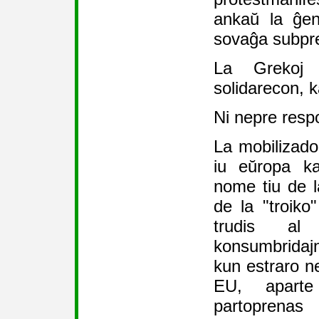
ankaŭ la ĝene
sovaĝa subpre
La Grekoj b
solidarecon, 
Ni nepre respo
La mobilizado
iu eŭropa kaj
nome tiu de l
de la "troiko
trudis al
konsumbrida
kun estraro ne
EU, aparte
partoprenas 