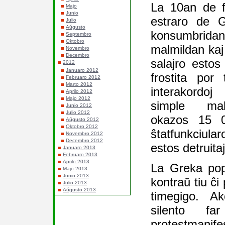
La 10an de fe
Majo
Junio
estraro de G
Julio
Aŭgusto
konsumbridan
Septembro
Oktobro
malmildan ka
Novembro
Decembro
salajro estos
2012
Januaro 2012
frostita por t
Februaro 2012
Marto 2012
interakordo
Aprilo 2012
Majo 2012
simple malap
Junio 2012
Julio 2012
okazos 15 0
Aŭgusto 2012
Oktobro 2012
ŝtatfunkciula
Novembro 2012
Decembro 2012
estos detruita
Januaro 2013
Februaro 2013
Aprilo 2013
La Greka pop
Majo 2013
Junio 2013
kontraŭ tiu ĉi 
Julio 2013
Aŭgusto 2013
timegigo. A
silento far
protestmanifes