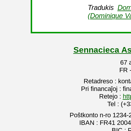
Tradukis
Domi
(Dominique Va
Sennacieca As
67 
FR 
Retadreso : kon
Pri financaĵoj : f
Retejo :
htt
Tel : (+
Poŝtkonto n-ro 1234-
IBAN : FR41 2004
BIC :