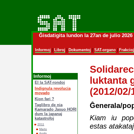
Ĝisdatigita lundon la 27an de julio 202
Informoj
|
Libroj
|
Dokumentoj
|
SAT-organo
|
Frakcioj
Solidarec
Informoj
luktanta 
El la SAT-rondoj
Indignula revolucia
(2012/02/
movado
Kion fari ?
Ĝenerala/po
Taglibro de nia
Kamarado Jasuo HORI
dum la japanaj
Kiam iu popo
katastrofoj
estas atakataj
2011
Marto
Aprilo