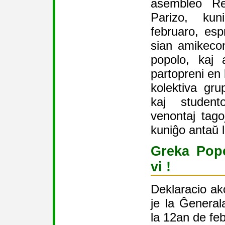
asembleo Re
Parizo, ku
februaro, es
sian amikecon
popolo, kaj a
partopreni en 
kolektiva gru
kaj student
venontaj tago
kuniĝo antaŭ
Greka Popo
vi !
Deklaracio ak
je la Ĝenera
la 12an de fe