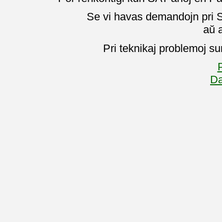
Se vi havas demandojn pri SA
aŭ 
Pri teknikaj problemoj su
P
Da