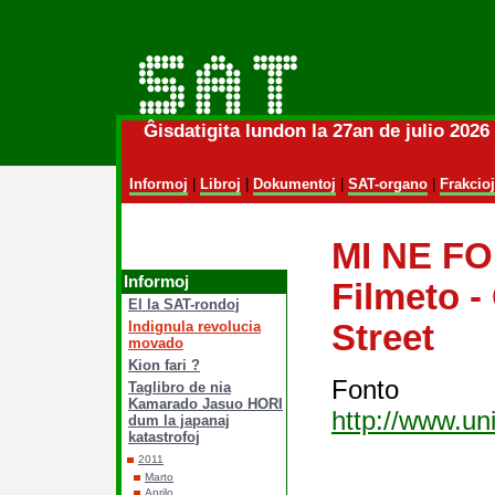
Ĝisdatigita lundon la 27an de julio 202
Informoj
|
Libroj
|
Dokumentoj
|
SAT-organo
|
Frakcioj
MI NE FO
Informoj
Filmeto -
El la SAT-rondoj
Indignula revolucia
Street
movado
Kion fari ?
Fo
Taglibro de nia
Kamarado Jasuo HORI
http://www.uni
dum la japanaj
katastrofoj
2011
Marto
Aprilo