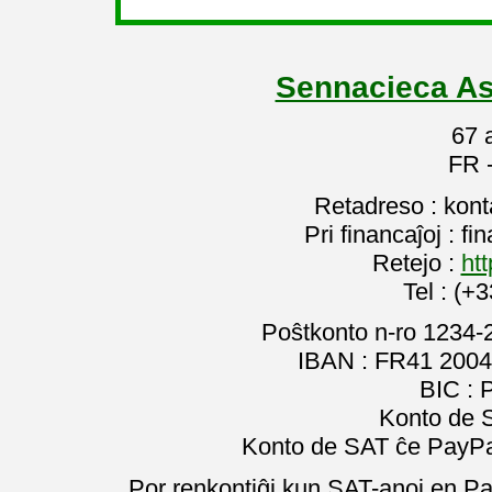
Sennacieca As
67 
FR 
Retadreso : kon
Pri financaĵoj : f
Retejo :
htt
Tel : (+
Poŝtkonto n-ro 1234-
IBAN : FR41 2004
BIC :
Konto de 
Konto de SAT ĉe PayPal
Por renkontiĝi kun SAT-anoj en Pa