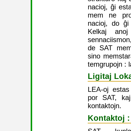
nacioj, ĝi e
mem ne prop
nacioj, do ĝi
Kelkaj ano
sennaciismon,
de SAT mem.
sino memstar
temgrupojn : l
Ligitaj Lok
LEA-oj estas 
por SAT, kaj
kontaktojn.
Kontaktoj :