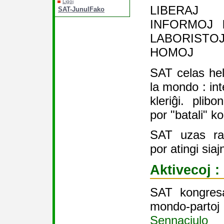
Ligoj
LIBERAJ
SAT-JunulFako
INFORMOJ 
LABORISTO
HOMOJ
SAT celas hel
la mondo : int
kleriĝi. plibon
por "batali" k
SAT uzas rac
por atingi si
Aktivecoj :
SAT kongresa
mondo-partoj
Sennaciulo
a