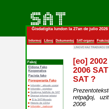
Ĝisdatigita lundon la 27an de julio 202
Informoj
|
Libroj
|
Dokumentoj
|
SAT-organo
|
Frakcioj
LINGVO KAJ TRADUKOJ D
[eo] 2002
Fakoj
Eldona Fako
2006 SAT 
Kooperativa
Pacista fako
SAT ?
Poresperanta Fako
Informiloj : aktuale uzataj
Prezentotek
Informiloj : projektoj
Seslingva faldfolio de SAT
retpaĝoj, uz
Diversaj informaj tekstoj
El la SAT-Movado
2006
Historio de LEAoj
Informiloj : malnovaj