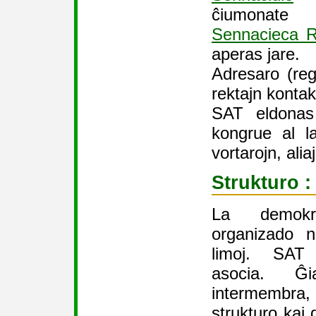
ĉiumonate
Sennacieca 
aperas jare.
Adresaro (regu
rektajn kontakt
SAT eldonas 
kongrue al l
vortarojn, aliaj
Strukturo :
La demokr
organizado n
limoj. SA
asocia. Ĝi
intermembra, 
strukturo kaj 