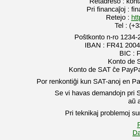
Retadreso : kon
Pri financaĵoj : f
Retejo :
htt
Tel : (+
Poŝtkonto n-ro 1234-
IBAN : FR41 2004
BIC :
Konto de 
Konto de SAT ĉe PayPal
Por renkontiĝi kun SAT-anoj en Pa
Se vi havas demandojn pri SA
aŭ 
Pri teknikaj problemoj su
P
Da