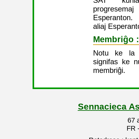
SAT kunla
progresemaj 
Esperanton.
aliaj Esperant
Membriĝo :
Notu ke la
signifas ke n
membriĝi.
Sennacieca As
67 
FR 