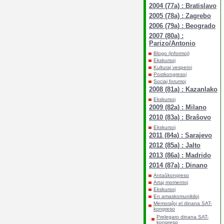
2004 (77a) : Bratislavo
2005 (78a) : Zagrebo
2006 (79a) : Beogrado
2007 (80a) :
Parizo/Antonio
Blogo (informoj)
Ekskursoj
Kulturaj vesperoj
Postkongresoj
Sociaj forumoj
2008 (81a) : Kazanlako
Ekskursoj
2009 (82a) : Milano
2010 (83a) : Braŝovo
Ekskursoj
2011 (84a) : Sarajevo
2012 (85a) : Jalto
2013 (86a) : Madrido
2014 (87a) : Dinano
Antaŭkongreso
Artaj momentoj
Ekskursoj
En amaskomunikiloj
Memoraĵoj el dinana SAT-
kongreso
Prelegaro dinana SAT-
kongreso