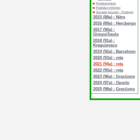
Postkongreso
Praktikaj informoj
Socialaj forumoj : Prelegoj
2015 (88a) : Nitro
2016 (89a) : Hercbergo
2017 (90a) :
Gimpo/Seulo
2018 (91a) :
Kragujevaco
2019 (92a) : Barcelono
2020 (93a) : reta
2021 (94a) : reta
2022 (95a) : reta
2023 (96a) : Grezijono
2024 (97a) : Oporto
2025 (98a) : Grezijono