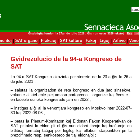
Ĝisdatigita lundon la 27an de julio 2026 . Ĝis nun estas 3026 tekstoj
Rss
In
entoj
|
SAT-organo
|
Frakcioj
|
SAT-kulturo
|
Fakoj
|
Ligoj
|
Arĥivo
|
Veno
Gvidrezolucio de la 94-a Kongreso de
SAT
La 94-a SAT-Kongreso okazinta perinterrete de la 23‑a ĝis la 26‑a
de julio 2021 :
–
salutas la organizadon de reta kongreso en dua jaro sinsekve,
vokante al kiel eble plej amasa partopreno – organize kaj ĉeeste –
en laŭeble surloka kongresado jam en 2022 ;
–
instigas aliĝi al la venontjara kongreso en Moskvo inter 2022-07-
30 kaj 2022-08-06 ;
–
petas la Plenum-Komitaton kaj Eldonan Fakon Kooperativan de
SAT pritaksi la eblon pli ol ĝis nun eldoni librojn kaj broŝurojn en
bitlibraj formatoj taŭgaj por legiloj, kaj ellabori starpunkton pri la
prezdifinado resp. senkosteco de tiaj eldonaĵoj ;