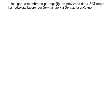
–
instigas la membraron pli engaĝiĝi en provizado de la SAT-retejo
kaj redakciaj laboroj por
Sennaciulo
kaj
Sennacieca Revuo
.