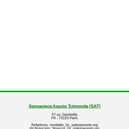
Sennacieca Asocio Tutmonda (SAT)
67 av. Gambetta
FR - 75020 Paris
Retadreso : kontakto_ĉe_satesperanto.org
Pri financaĵoj : financoj_ĉe_satesperanto.org