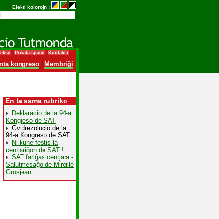
Elekti kolorojn :
dekso
Privata spaco
Kontakto
nta kongreso
|
Membriĝi
En la sama rubriko
Deklaracio de la 94-a
Kongreso de SAT
Gvidrezolucio de la
94-a Kongreso de SAT
Ni kune festis la
centjariĝon de SAT !
SAT fariĝas centjara -
Salutmesaĝo de Mireille
Grosjean