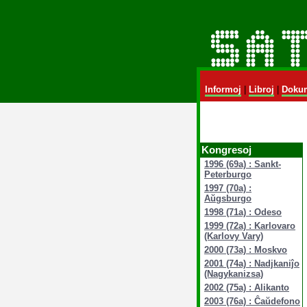
Informoj
|
Libroj
|
Dokum
Kongresoj
1996 (69a) : Sankt-
Peterburgo
1997 (70a) :
Aŭgsburgo
1998 (71a) : Odeso
1999 (72a) : Karlovaro
(Karlovy Vary)
2000 (73a) : Moskvo
2001 (74a) : Nadjkaniĵo
(Nagykanizsa)
2002 (75a) : Alikanto
2003 (76a) : Ĉaŭdefono