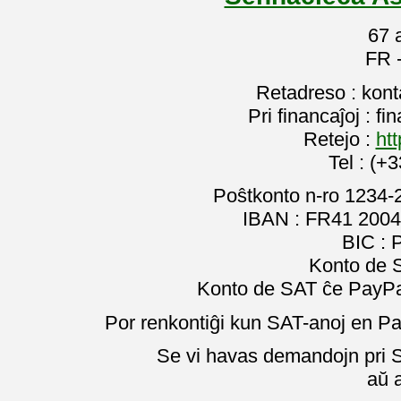
67 
FR 
Retadreso : kon
Pri financaĵoj : f
Retejo :
htt
Tel : (+
Poŝtkonto n-ro 1234-
IBAN : FR41 2004
BIC :
Konto de 
Konto de SAT ĉe PayPal
Por renkontiĝi kun SAT-anoj en Pa
Se vi havas demandojn pri SA
aŭ 