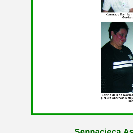
Kamarado Kani kun
Gordana
Edzino de k-do Kovacs
plezuro observas Matej
ko
Sennacieca As