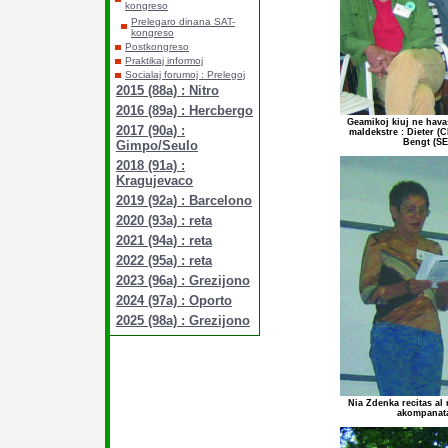
kongreso
Prelegaro dinana SAT-
kongreso
Postkongreso
Praktikaj informoj
Socialaj forumoj : Prelegoj
2015 (88a) : Nitro
2016 (89a) : Hercbergo
Geamikoj kiuj ne hava
2017 (90a) :
maldekstre : Dieter (C
Bengt (SE
Gimpo/Seulo
2018 (91a) :
Kragujevaco
2019 (92a) : Barcelono
2020 (93a) : reta
2021 (94a) : reta
2022 (95a) : reta
2023 (96a) : Grezijono
2024 (97a) : Oporto
2025 (98a) : Grezijono
Nia Zdenka recitas al
akompanata