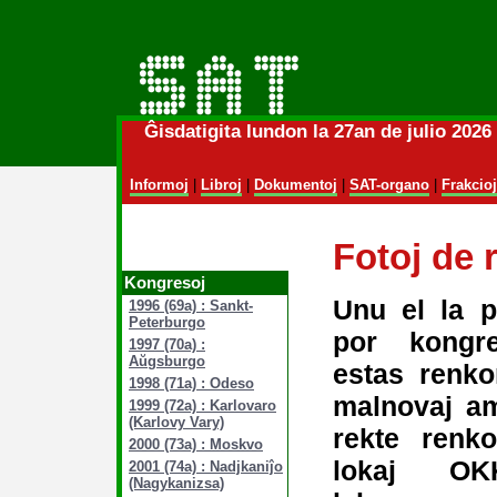
Ĝisdatigita lundon la 27an de julio 202
Informoj
|
Libroj
|
Dokumentoj
|
SAT-organo
|
Frakcioj
Fotoj de 
Kongresoj
Unu el la p
1996 (69a) : Sankt-
Peterburgo
por kongre
1997 (70a) :
Aŭgsburgo
estas renko
1998 (71a) : Odeso
malnovaj am
1999 (72a) : Karlovaro
(Karlovy Vary)
rekte renko
2000 (73a) : Moskvo
lokaj OK
2001 (74a) : Nadjkaniĵo
(Nagykanizsa)