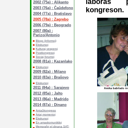
laboras 
2002 (75a) : Alikanto
kongreson.
2003 (76a) : Ĉaŭdefono
2004 (77a) : Bratislavo
2005 (78a) : Zagrebo
2006 (79a) : Beogrado
2007 (80a) :
Parizo/Antonio
Blogo (informoj)
Ekskursoj
Kulturaj vesperoj
Postkongresoj
Sociaj forumoj
2008 (81a) : Kazanlako
Ekskursoj
2009 (82a) : Milano
2010 (83a) : Braŝovo
Ekskursoj
2011 (84a) : Sarajevo
Amika babilado int
2012 (85a) : Jalto
2013 (86a) : Madrido
2014 (87a) : Dinano
Antaŭkongreso
Artaj momentoj
Ekskursoj
En amaskomunikiloj
Memoraĵoj el dinana SAT-