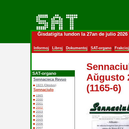
Ĝisdatigita lundon la 27an de julio 202
Informoj
|
Libroj
|
Dokumentoj
|
SAT-organo
|
Frakcioj
Sennaciul
SAT-organo
Aŭgusto 2
Sennacieca Revuo
(1165-6)
1923 (Oktobro)
Sennaciulo
1965
2000
2001
2002
2003
2004
2005
2006
2007