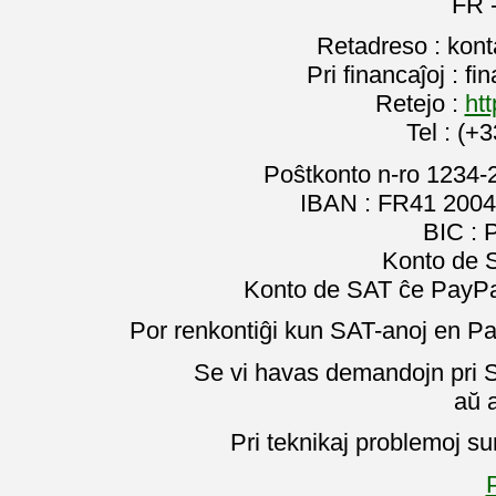
FR 
Retadreso : kon
Pri financaĵoj : f
Retejo :
htt
Tel : (+
Poŝtkonto n-ro 1234-
IBAN : FR41 2004
BIC :
Konto de 
Konto de SAT ĉe PayPal
Por renkontiĝi kun SAT-anoj en Pa
Se vi havas demandojn pri SA
aŭ 
Pri teknikaj problemoj su
P