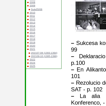
2008
2009
Sulo05/06
2010
2011
2012
2013
2014
2015
2016
2017
2018
–
Sukcesa kon
2019
2020
99
2021
202107-08 (1393-1394)
–
Deklaracio
202109-10 (1395-1396)
2022
p.100
2024
2025
–
En Alikanto
101
–
Rezolucio de
SAT - p. 102
–
La alia 
Konferenco, -