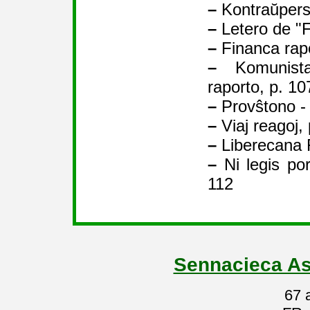
–
Kontraŭperso
–
Letero de "Fe
–
Financa rapo
–
Komunista
raporto, p. 10
–
Provŝtono - 
–
Viaj reagoj, 
–
Liberecana F
–
Ni legis por
112
Sennacieca As
67 