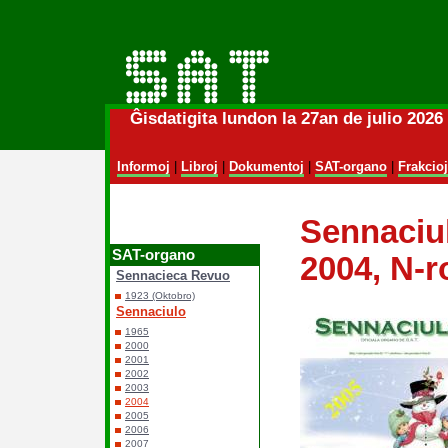
Ĝisdatigita lundon la 27an de julio 202
Informoj
|
Libroj
|
Dokumentoj
|
SAT-organo
|
Frakcioj
Sennaciu
SAT-organo
2004, N-r
Sennacieca Revuo
1923 (Oktobro)
Sennaciulo
1965
2000
2001
2002
2003
2004
2005
2006
2007