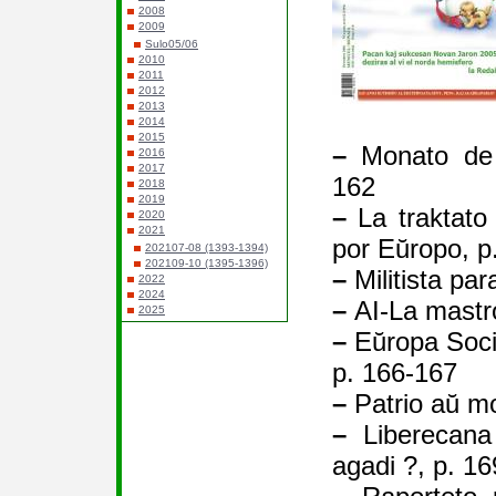
2008
2009
Sulo05/06
2010
2011
2012
2013
2014
2015
–
Monato de l
2016
2017
162
2018
2019
–
La traktato 
2020
2021
por Eŭropo, p
202107-08 (1393-1394)
202109-10 (1395-1396)
–
Militista par
2022
2024
–
AI-La mastro
2025
–
Eŭropa Soci
p. 166-167
–
Patrio aŭ mo
–
Liberecana 
agadi ?, p. 16