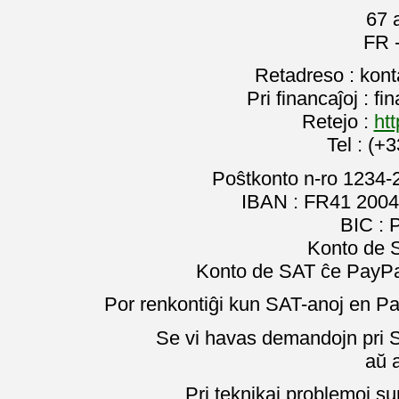
67 
FR 
Retadreso : kon
Pri financaĵoj : f
Retejo :
htt
Tel : (+
Poŝtkonto n-ro 1234-
IBAN : FR41 2004
BIC :
Konto de 
Konto de SAT ĉe PayPal
Por renkontiĝi kun SAT-anoj en Pa
Se vi havas demandojn pri SA
aŭ 
Pri teknikaj problemoj su