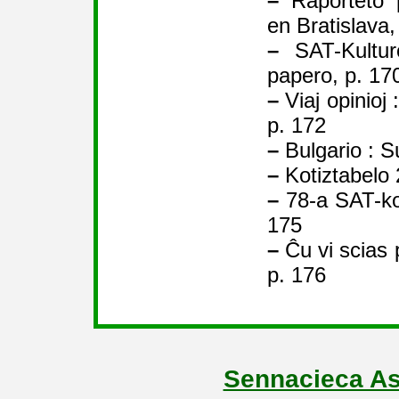
–
Raporteto 
en Bratislava,
–
SAT-Kultur
papero, p. 17
–
Viaj opinioj 
p. 172
–
Bulgario : S
–
Kotiztabelo 
–
78-a SAT-ko
175
–
Ĉu vi scias p
p. 176
Sennacieca As