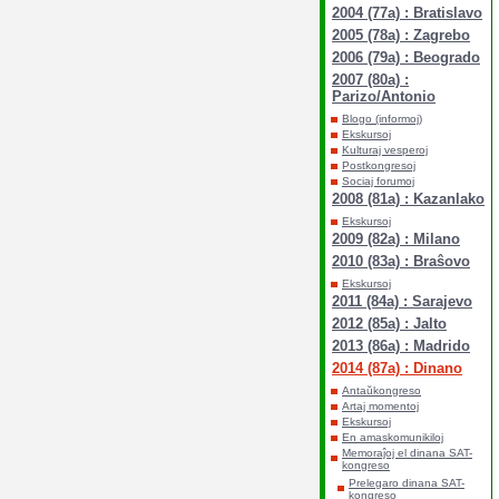
2004 (77a) : Bratislavo
2005 (78a) : Zagrebo
2006 (79a) : Beogrado
2007 (80a) :
Parizo/Antonio
Blogo (informoj)
Ekskursoj
Kulturaj vesperoj
Postkongresoj
Sociaj forumoj
2008 (81a) : Kazanlako
Ekskursoj
2009 (82a) : Milano
2010 (83a) : Braŝovo
Ekskursoj
2011 (84a) : Sarajevo
2012 (85a) : Jalto
2013 (86a) : Madrido
2014 (87a) : Dinano
Antaŭkongreso
Artaj momentoj
Ekskursoj
En amaskomunikiloj
Memoraĵoj el dinana SAT-
kongreso
Prelegaro dinana SAT-
kongreso