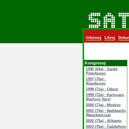
Informoj
|
Libroj
|
Dokum
Kongresoj
1996 (69a) : Sankt-
Peterburgo
1997 (70a) :
Aŭgsburgo
1998 (71a) : Odeso
1999 (72a) : Karlovaro
(Karlovy Vary)
2000 (73a) : Moskvo
2001 (74a) : Nadjkaniĵo
(Nagykanizsa)
2002 (75a) : Alikanto
2003 (76a) : Ĉaŭdefono