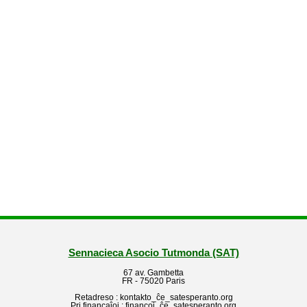
Sennacieca Asocio Tutmonda (SAT)
67 av. Gambetta
FR - 75020 Paris
Retadreso : kontakto_ĉe_satesperanto.org
Pri financaĵoj : financoj_ĉe_satesperanto.org