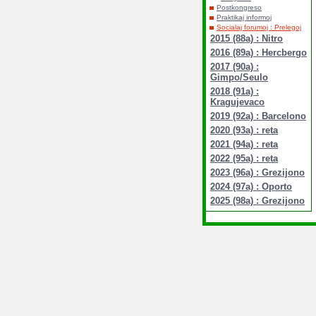
Postkongreso
Praktikaj informoj
Socialaj forumoj : Prelegoj
2015 (88a) : Nitro
2016 (89a) : Hercbergo
2017 (90a) :
Gimpo/Seulo
2018 (91a) :
Kragujevaco
2019 (92a) : Barcelono
2020 (93a) : reta
2021 (94a) : reta
2022 (95a) : reta
2023 (96a) : Grezijono
2024 (97a) : Oporto
2025 (98a) : Grezijono