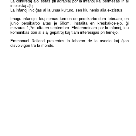
La konkretaj aĵoj estas pli agrablaj por la infanoj kaj permesas iri al
intelektaj aĵoj.
La infanoj iniciĝas al la unua kulturo, sen kiu nenio alia ekzistus.
Imagu infanojn, kiuj semas kernon de persikarbo dum februaro, en
junio persikarbo altas je 60cm, instalita en kreskakcelejo, ĝi
mezuras 1,7m alta en septembro. Eksterordinara por la infanoj, kiu
komunikas tion al siaj gepatroj kaj tiam interesiĝas pri lernejo.
Emmanuel Rolland prezentos la laboron de la asocio kaj ĝian
disvolviĝon tra la mondo.