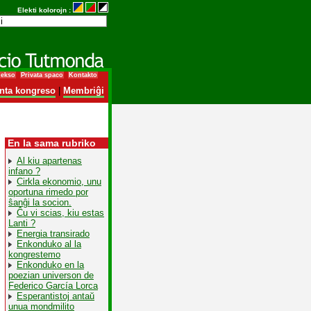
Elekti kolorojn :
dekso
Privata spaco
Kontakto
nta kongreso
|
Membriĝi
En la sama rubriko
Al kiu apartenas
infano ?
Cirkla ekonomio, unu
oportuna rimedo por
ŝanĝi la socion.
Ĉu vi scias, kiu estas
Lanti ?
Energia transirado
Enkonduko al la
kongrestemo
Enkonduko en la
poezian universon de
Federico García Lorca
Esperantistoj antaŭ
unua mondmilito