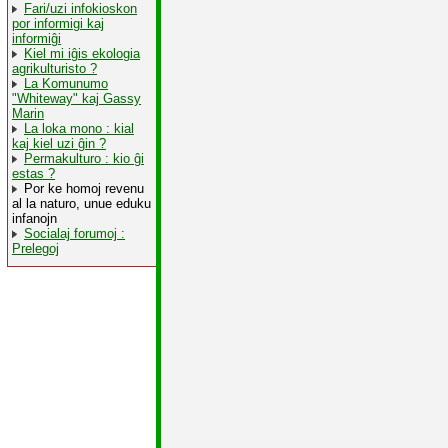
Fari/uzi infokioskon
por informigi kaj
informiĝi
Kiel mi iĝis ekologia
agrikulturisto ?
La Komunumo
"Whiteway" kaj Gassy
Marin
La loka mono : kial
kaj kiel uzi ĝin ?
Permakulturo : kio ĝi
estas ?
Por ke homoj revenu
al la naturo, unue eduku
infanojn
Socialaj forumoj :
Prelegoj