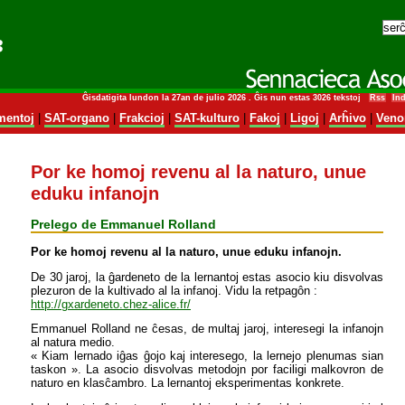
Ĝisdatigita lundon la 27an de julio 2026 . Ĝis nun estas 3026 tekstoj
Rss
In
entoj
|
SAT-organo
|
Frakcioj
|
SAT-kulturo
|
Fakoj
|
Ligoj
|
Arĥivo
|
Veno
Por ke homoj revenu al la naturo, unue
eduku infanojn
Prelego de Emmanuel Rolland
Por ke homoj revenu al la naturo, unue eduku infanojn.
De 30 jaroj, la ĝardeneto de la lernantoj estas asocio kiu disvolvas
plezuron de la kultivado al la infanoj. Vidu la retpagôn :
http://gxardeneto.chez-alice.fr/
Emmanuel Rolland ne ĉesas, de multaj jaroj, interesegi la infanojn
al natura medio.
« Kiam lernado iĝas ĝojo kaj interesego, la lernejo plenumas sian
taskon ». La asocio disvolvas metodojn por faciligi malkovron de
naturo en klasĉambro. La lernantoj eksperimentas konkrete.