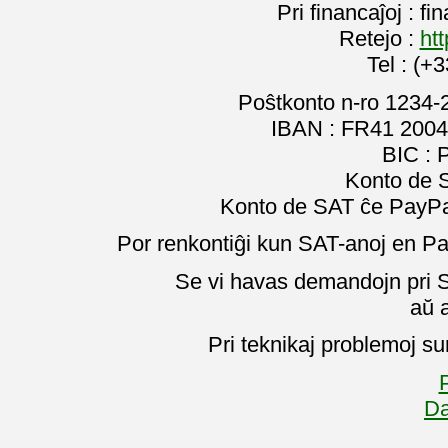
Pri financaĵoj : f
Retejo :
htt
Tel : (+
Poŝtkonto n-ro 1234-
IBAN : FR41 2004
BIC :
Konto de 
Konto de SAT ĉe PayPal
Por renkontiĝi kun SAT-anoj en Pa
Se vi havas demandojn pri SA
aŭ 
Pri teknikaj problemoj su
P
Da