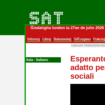
Ĝisdatigita lundon la 27an de julio 202
Informoj
|
Libroj
|
Dokumentoj
|
SAT-organo
|
Frakcioj
LINGUA E TRADUZIONI DE
Esperant
Itala ‑ Italiano
adatto per
sociali