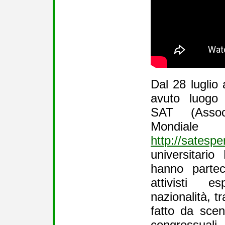
Dal 28 luglio
avuto luogo
SAT (Associ
Mondial
http://satespe
universitari
hanno partec
attivisti e
nazionalità, tr
fatto da scena
congressual