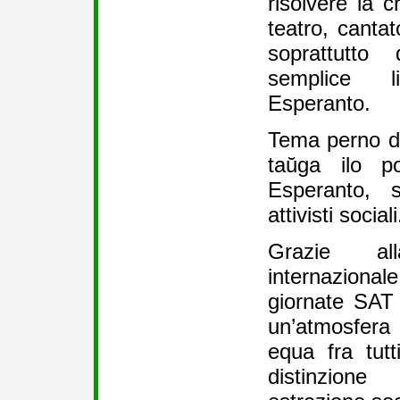
risolvere la c
teatro, cantato
soprattutto 
semplice 
Esperanto.
Tema perno de
taŭga ilo po
Esperanto, 
attivisti sociali
Grazie al
internazional
giornate SAT 
un’atmosfer
equa fra tutt
distinzion