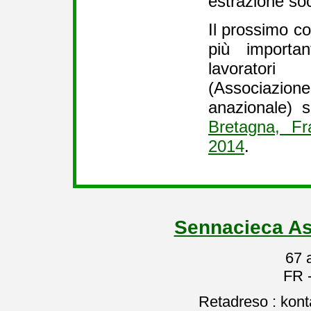
estrazione soc
Il prossimo c
più importan
lavoratori
(Associazione
anazionale) 
Bretagna, F
2014
.
Sennacieca As
67 
FR 
Retadreso : kon