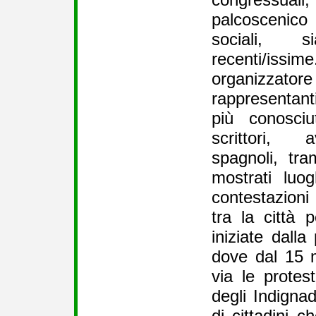
palcoscenic
sociali, 
recenti/is
organizzato
rappresentan
più conosci
scrittori, a
spagnoli, tra
mostrati luog
contestazioni
tra la città 
iniziate dalla
dove dal 15 
via le prote
degli Indigna
di cittadini 