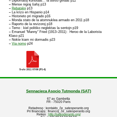
–
Diplomatoj kunsidas... la borso gvidas p12
–
Mense nigraj ŝafoj p13
–
Rebataĵoj
p13
–
La krizo en Hispanio p14
–
Historieto pri migrado p16
–
Monda stato de la atomnuklea armado en 2011 p18
–
Raporto de la revizoroj p18
–
Temo : kiel politiko neglektas la sentojn p19
–
Emanuel “Manny” Fried (1913–2011) : Heroo de la Laborista
Klaso p21
–
Nokte kiam mi dormadis p23
–
Via nomo
p24
S-ulo 2011 07/08 (P1-4)
Sennacieca Asocio Tutmonda (SAT)
67 av. Gambetta
FR - 75020 Paris
Retadreso : kontakto_ĉe_satesperanto.org
Pri financaĵoj : financoj_ĉe_satesperanto.org
Retejo :
http://satesperanto.org/