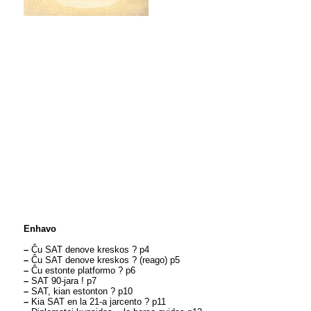
Enhavo
–
Ĉu SAT denove kreskos ? p4
–
Ĉu SAT denove kreskos ? (reago) p5
–
Ĉu estonte platformo ? p6
–
SAT 90-jara ! p7
–
SAT, kian estonton ? p10
–
Kia SAT en la 21-a jarcento ? p11