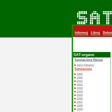
Informoj
|
Libroj
|
Dokum
SAT-organo
Sennacieca Revuo
1923 (Oktobro)
Sennaciulo
1965
2000
2001
2002
2003
2004
2005
2006
2007
2008
2009