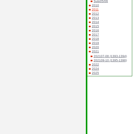
Sulo05/06
2010
2011
2012
2013
2014
2015
2016
2017
2018
2019
2020
2021
202107-08 (1393-1394)
202109-10 (1395-1396)
2022
2024
2025