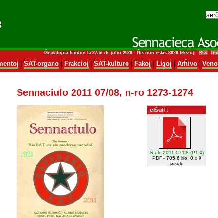
Ĝisdatigita lundon la 27an de julio 2026 . Ĝis nun estas 3026 tekstoj
Rss
In
entoj
|
SAT-organo
|
Frakcioj
|
SAT-kulturo
|
Fakoj
|
Ligoj
|
Arĥivo
|
Veno
Sennaciulo 2011 07/08, n-ro 1273-1274
elŝuti :
S-ulo 2011 07/08 (P1-4)
PDF - 705.6 kio, 0 x 0
pixels