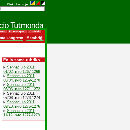
Elekti kolorojn :
dekso
Privata spaco
Kontakto
nta kongreso
|
Membriĝi
En la sama rubriko
Sennaciulo 2011
01/02, n-ro 1267-1268
Sennaciulo 2011
03/04, n-ro 1269-1270
Sennaciulo 2011
05/06, n-ro 1271-1272
Sennaciulo 2011
07/08, n-ro 1273-1274
Sennaciulo 2011
09/10, n-ro 1275-1276
Sennaciulo 2011
11/12, n-ro 1277-1278