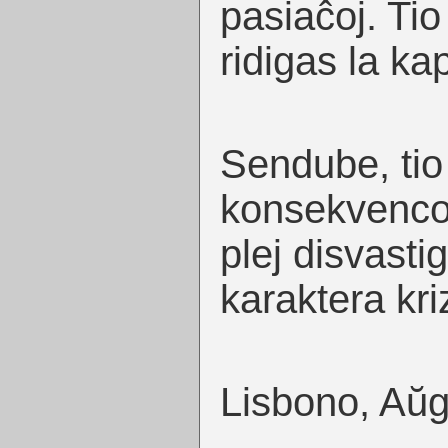
pasiaĉoj. Ti
ridigas la kapi
Sendube, tio
konsekvenco
plej disvasti
karaktera kri
Lisbono, Aŭ