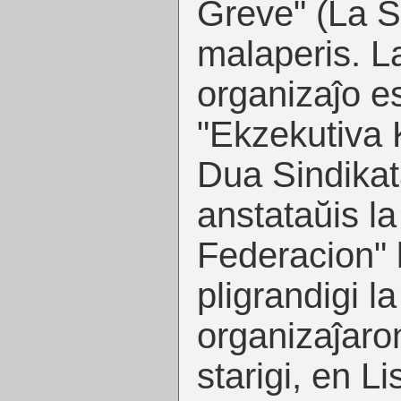
Greve" (La St
malaperis. La
organizaĵo es
"Ekzekutiva 
Dua Sindikat
anstataŭis la
Federacion" 
pligrandigi l
organizaĵaro
starigi, en L