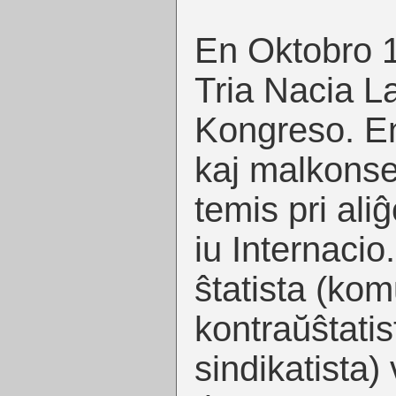
En Oktobro 1
Tria Nacia L
Kongreso. En
kaj malkonsen
temis pri aliĝ
iu Internacio.
ŝtatista (kom
kontraŭŝtatis
sindikatista) 