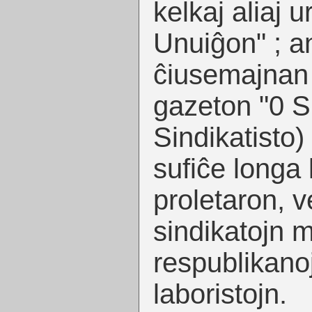
kelkaj aliaj 
Unuiĝon" ; an
ĉiusemajnan 
gazeton "0 Si
Sindikatisto)
sufiĉe longa k
proletaron, v
sindikatojn m
respublikanoj
laboristojn.