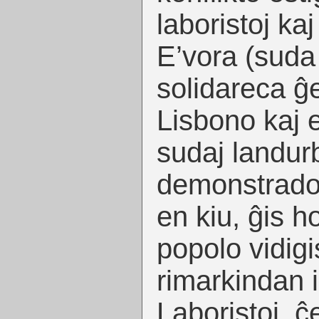
laboristoj kaj
E’vora (suda
solidareca ĝe
Lisbono kaj e
sudaj landur
demonstrado
en kiu, ĝis h
popolo vidigis
rimarkindan 
Laboristoj, ĉ