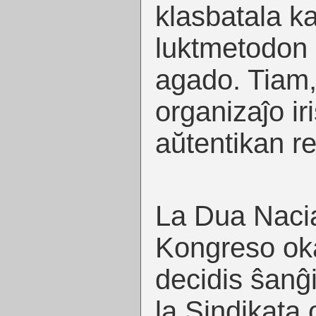
klasbatala ka
luktmetodon
agado. Tiam,
organizaĵo iri
aŭtentikan r
La Dua Nacia
Kongreso oka
decidis ŝanĝi
la Sindikata 