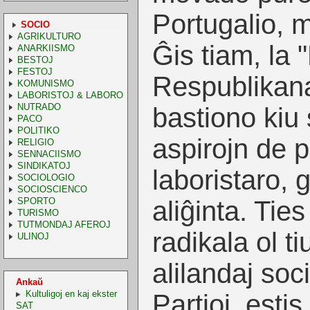
Portugalio, 
SOCIO
AGRIKULTURO
Ĝis tiam, la 
ANARKIISMO
BESTOJ
FESTOJ
Respublikana 
KOMUNISMO
LABORISTOJ & LABORO
NUTRADO
bastiono kiu s
PACO
POLITIKO
aspirojn de p
RELIGIO
SENNACIISMO
SINDIKATOJ
laboristaro, 
SOCIOLOGIO
SOCIOSCIENCO
SPORTO
aliĝinta. Tie
TURISMO
TUTMONDAJ AFEROJ
radikala ol ti
ULINOJ
alilandaj soc
Ankaŭ
Kultuligoj en kaj ekster
Partioj, estis
SAT