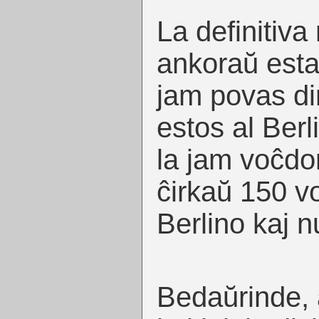
La definitiva
ankoraŭ esta
jam povas dir
estos al Berl
la jam voĉdon
ĉirkaŭ 150 v
Berlino kaj 
Bedaŭrinde, 