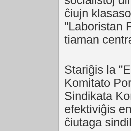
socialistoj d
ĉiujn klasaso
"Laboristan 
tiaman centr
Stariĝis la "
Komitato Por
Sindikata Ko
efektiviĝis e
ĉiutaga sindi