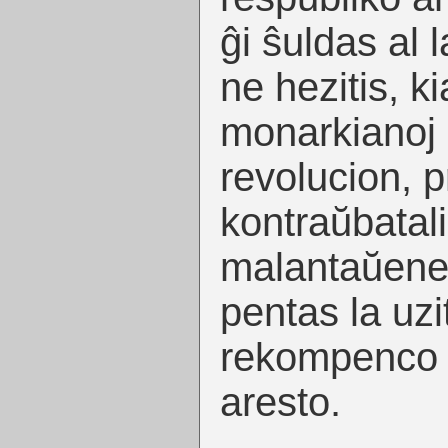
ĝi ŝuldas al l
ne hezitis, k
monarkianoj 
revolucion, p
kontraŭbatali
malantaŭenem
pentas la uzi
rekompenco es
aresto.