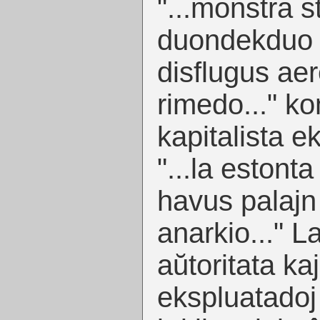
"...monstra s
duondekduo d
disflugus aer
rimedo..." ko
kapitalista e
"...la estont
havus palajn 
anarkio..." La
aŭtoritata kaj
ekspluatadoj 