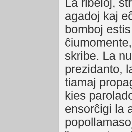
La ribeloj, st
agadoj kaj e
bomboj estis 
ĉiumomente, 
skribe. La n
prezidanto, la
tiamaj propag
kies parolado
ensorĉigi la
popollamasoj