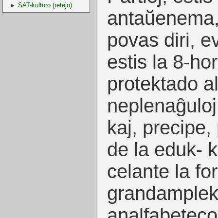
SAT-kulturo (retejo)
antaŭenema,
povas diri, e
estis la 8-ho
protektado al 
neplenaĝuloj
kaj, precipe
de la eduk- k
celante la fo
grandample
analfabeteco