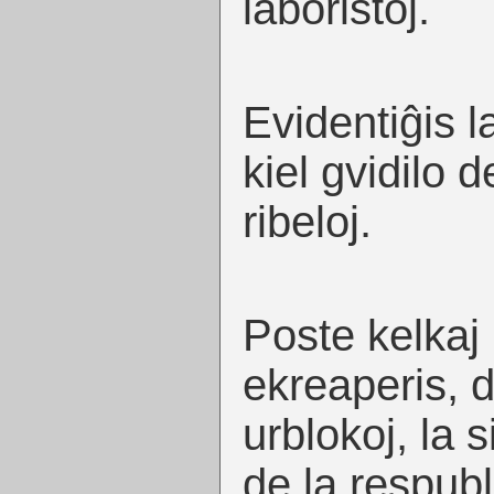
laboristoj.
Evidentiĝis l
kiel gvidilo d
ribeloj.
Poste kelkaj
ekreaperis, d
urblokoj, la s
de la respubl