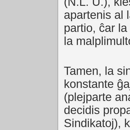
(N.L. U.), ki
apartenis al l
partio, ĉar la
la malplimult
Tamen, la si
konstante ĝa
(plejparte ana
decidis prop
Sindikatoj), k