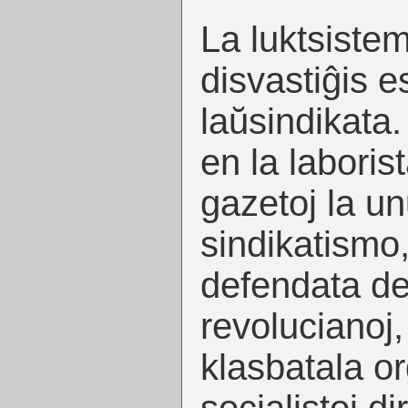
La luktsistem
disvastiĝis es
laŭsindikata
en la laboris
gazetoj la unu
sindikatismo,
defendata d
revolucianoj,
klasbatala or