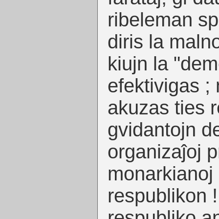
ribeleman spi
diris la maln
kiujn la "dem
efektivigas ;
akuzas ties r
gvidantojn de
organizaĵoj p
monarkianoj 
respublikon 
respubliko a