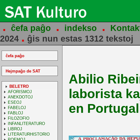
.
.
.
ĉefa paĝo
indekso
Kontak
.
2024
ĝis nun estas 1312 tekstoj
ĉefa paĝo
Hejmpaĝo de SAT
Abilio Ribei
BELETRO
laborista k
AFORISMOJ
ANEKDOTOJ
ESEOJ
en Portugali
FABELOJ
FABLOJ
FILOZOFIO
INFANLITERATURO
LIBROJ
LITERATURHISTORIO
POEMOJ