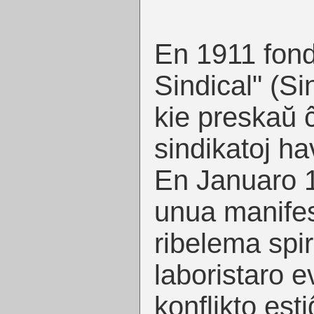
En 1911 fond
Sindical" (S
kie preskaŭ ĉ
sindikatoj ha
En Januaro 1
unua manifes
ribelema spir
laboristaro e
konflikto esti