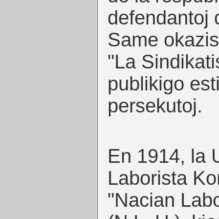
defendantoj d
Same okazis 
"La Sindikati
publikigo est
persekutoj.
En 1914, la
Laborista Kon
"Nacian Labo