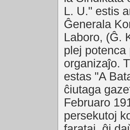
L. U." estis 
Ĝenerala Kon
Laboro, (Ĝ. K
plej potenca 
organizaĵo. 
estas "A Bata
ĉiutaga gaze
Februaro 191
persekutoj ko
farataj, ĝi da