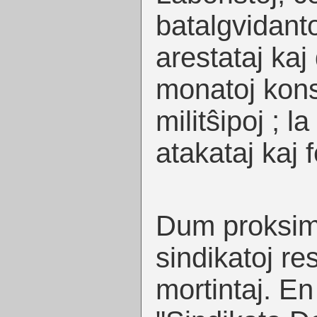
batalgvidant
arestataj kaj
monatoj kons
militŝipoj ; l
atakataj kaj 
Dum proksim
sindikatoj re
mortintaj. En