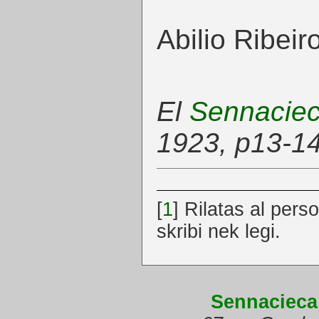
Abilio Ribeir
El
Sennacie
1923, p13-1
[
1
]
Rilatas al pers
skribi nek legi.
Sennacieca