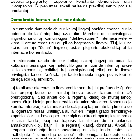
Esperanto-parolantoj. Esperanto konstante demonstras sian
vivkapablon. Ĝi plenumas ankaŭ multe da praktikaj servoj por siaj
parolantoj.
Demokratia komunikado mondskale
La tutmonda dominado de nur kelkaj lingvoj baziĝas esence sur la
potenco de la ŝtatoj, kiuj uzas ilin. Membroj de neprivilegiitaj
lingvokomunumoj komunikiĝas "deklivosupren" internacinivele –
kiom ili entute regas unu aŭ pli da hegemoniaj lingvoj. Tiuj, kiuj ne
scias iun ajn "ĉefan" lingvon, estas plejparte ekskluditaj el la
internacia komunikado.
La internacia uzado de nur kelkaj naciaj lingvoj distordas la
kulturan interŝanĝon kaj malekvilibrigas la fluon de informoj favore
al la ekonomiaj, politikaj kaj opinigvidantaj elitoj de la lingve
privilegiitaj landoj. Neŭtrala, pli facile lernebla lingvo povus krei pli
da egaleco kaj ekvilibro.
Iuj fatalisme akceptas la lingvoproblemon, kaj iuj profitas de ĝi, ĉar
iliaj propraj konoj de fremdaj lingvoj estas kariere utilaj aŭ
prestiĝodonaj. Sed antaŭ ĉio la regantaj klasoj de multaj landoj
havas ĉiujn kialojn por konservi la aktualan situacion. Kongruas ja
kun ilia intereso, ke la amaso de salajruloj kaj entute la plimulto de
la loĝantaro restas unulingva aŭ nur en limigita grado fremdlingve
kapabla, ĉar tiuj havas pro tio malpli da aliro al opinioj kaj informoj
el aliaj landoj, kiuj ne trapasis la filtrilon de la enlandaj
amaskomunikiloj, kiujn ili, la regantaj klasoj, dominas. Ankaŭ la
senpera interŝanĝo kun samsortanoj en aliaj landoj estas tiel
malhelpata. "Tutmondiĝo de sube", ofte temigata koncepto en la