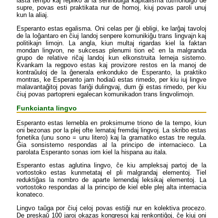
lasta tempo kaj repliko al la senindulga kapitalisma tutmondiĝo de
supre, povas esti praktikata nur de homoj, kiuj povas paroli unuj
kun la aliaj.
Esperanto estas egalisma. Oni celas per ĝi ebligi, ke larĝaj tavoloj
de la loĝantaro en ĉiuj landoj senpere komunikiĝu trans lingvajn kaj
politikajn limojn. La angla, kiun multaj rigardas kiel la faktan
mondan lingvon, ne sukcesas plenumi tion eĉ en la malgranda
grupo de relative riĉaj landoj kun elkonstruita lerneja sistemo.
Kvankam la regpovo estas kaj provizore restos en la manoj de
kontraŭuloj de la ĝenerala enkonduko de Esperanto, la praktiko
montras, ke Esperanto jam hodiaŭ estas rimedo, per kiu iuj lingve
malavantaĝitoj povas fariĝi dulingvaj, dum ĝi estas rimedo, per kiu
ĉiuj povas partopreni egalecan komunikadon trans lingvolimojn.
Funkcianta lingvo
Esperanto estas lernebla en proksimume triono de la tempo, kiun
oni bezonas por la plej ofte lernataj fremdaj lingvoj. La skribo estas
fonetika (unu sono = unu litero) kaj la gramatiko estas tre regula.
Ĝia sonsistemo respondas al la principo de internacieco. La
parolata Esperanto sonas iom kiel la hispana au itala.
Esperanto estas aglutina lingvo, ĉe kiu ampleksaj partoj de la
vortostoko estas kunmetataj el pli malgrandaj elementoj. Tiel
reduktiĝas la nombro de aparte lernendaj leksikaj elementoj. La
vortostoko respondas al la principo de kiel eble plej alta internacia
konateco.
Lingvo taŭga por ĉiuj celoj povas estiĝi nur en kolektiva procezo.
De preskaŭ 100 jaroj okazas kongresoj kaj renkontiĝoj, ĉe kiuj oni