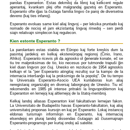
parolas Esperanton. Estas dekmiloj da libroj kaj kelkcent regule
aperantaj, kvankam plej ofte malgrandaj gazetoj en Esperanto.
Esperanto ofte iĝas la ĉiutaga familia lingvo ĉe paroj de diversetna
deveno (kaj ties infanoj).
Esperanto evoluas same kiel aliaj lingvoj – per leksika pruntado kaj
nomado de nocioj el jam ekzistantaj lingvaj rimedoj – sen perdi
siajn relativajn simplecon kaj regulecon.
Kien estonte Esperanto ?
La parolantaro estas stabila en Eŭropo kaj forte kreskis dum la
pasintaj jardekoj en kelkaj ekstereŭropaj regionoj (Ĉinio, Irano,
Afriko). Esperanto ricevis pli da agnosko ol ĝenerale konate, eĉ se
tiu tre malproksimas de tio, kio necesus por tutmonde trapuŝi ĝin
kiel duan lingvon por ĉiuj. Unesko en rezolucio de 1954 agnoskis
kelkajn el la "per Esperanto atingitaj rezultoj sur la kampo de la
internacia interŝanĝo kaj la proksimigo de la popoloj". De tiu tempo
la Universala Esperanto-Asocio UEA kunlaboras kun aliaj
neregistaraj organizaĵoj en diversaj laborgrupoj de Unesko. Tiu eĉ
rekomendis en 1985 pli intense pritrakti la lingvoproblemon kaj
Esperanton en lernejoj kaj altlernejoj de la ŝtatoj-membroj.
Kelkaj landoj allasas Esperanton kiel fakultativan lernejan fakon.
La Universitato de Budapeŝto havas Esperanto-fakultaton, kaj aliaj
universitatoj proponas kursojn en kaj pri Esperanto. Lokaj instancoj
eldonas turismajn informilojn en Esperanto, kaj internaciaj
elsendejoj en pluraj landoj dissendas ĉiutagajn aŭ ĉiusemajnajn
Esperanto-programojn per kurtaj ondoj aŭ satelite.