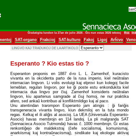
Ĝisdatigita lundon la 27an de julio 2026 . Ĝis nun estas 3026 tekstoj
Rss
In
entoj
|
SAT-organo
|
Frakcioj
|
SAT-kulturo
|
Fakoj
|
Ligoj
|
Arĥivo
|
Veno
LINGVO KAJ TRADUKOJ DE LA ARTIKOLO
Esperanto ? Kio estas tio ?
Esperanton proponis en 1887 d-ro L. L. Zamenhof, kuracisto
vivanta en la okcidenta parto de la rusa imperio, kiel neŭtralan
internacian lingvon. Li volis evoluigi kaj elprovi kun kolegoj facile
lerneblan, regulan lingvon, por ke ĝi poste estu enkondukita kiel
internacia dua lingvo por ĉiuj. Zamenhof konsideris neŭtralan
lingvon, kiu apartenus samgrade al ĉiuj homoj, ne nur praktika
afero, sed ankaŭ kontribuo al konfliktmildigo kaj al paco.
Unu atentindan trarompon Esperanto jam atingis : ĝi fariĝis
transgeneracia vivanta lingvo, kiun dekmiloj en la tuta mondo
regas. Kelkaj el ili aliĝis al asocioj. La UEA (Universala Esperanto-
Asocio) havas membrojn en 114 landoj. La pli malgranda SAT
(Sennacieca Asocio Tutmonda) havas ĉ. 1000 membrojn. Ĝi estas
renkontiĝejo de maldekstraj (ĉefe socialismaj, komunismaj,
anarkiismaj kaj kontraŭnaciismaj), sindikate kaj ekologie aktivaj