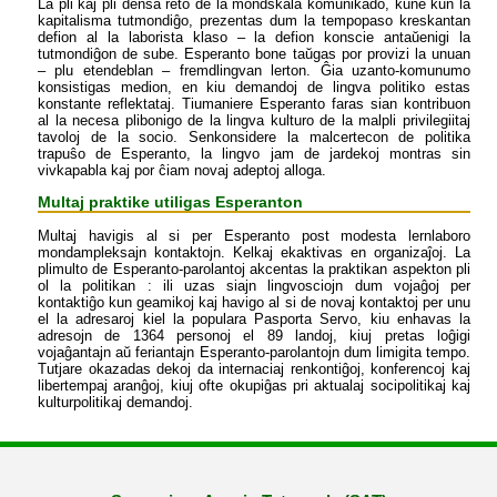
La pli kaj pli densa reto de la mondskala komunikado, kune kun la
kapitalisma tutmondiĝo, prezentas dum la tempopaso kreskantan
defion al la laborista klaso – la defion konscie antaŭenigi la
tutmondiĝon de sube. Esperanto bone taŭgas por provizi la unuan
– plu etendeblan – fremdlingvan lerton. Ĝia uzanto-komunumo
konsistigas medion, en kiu demandoj de lingva politiko estas
konstante reflektataj. Tiumaniere Esperanto faras sian kontribuon
al la necesa plibonigo de la lingva kulturo de la malpli privilegiitaj
tavoloj de la socio. Senkonsidere la malcertecon de politika
trapuŝo de Esperanto, la lingvo jam de jardekoj montras sin
vivkapabla kaj por ĉiam novaj adeptoj alloga.
Multaj praktike utiligas Esperanton
Multaj havigis al si per Esperanto post modesta lernlaboro
mondampleksajn kontaktojn. Kelkaj ekaktivas en organizaĵoj. La
plimulto de Esperanto-parolantoj akcentas la praktikan aspekton pli
ol la politikan : ili uzas siajn lingvosciojn dum vojaĝoj per
kontaktiĝo kun geamikoj kaj havigo al si de novaj kontaktoj per unu
el la adresaroj kiel la populara Pasporta Servo, kiu enhavas la
adresojn de 1364 personoj el 89 landoj, kiuj pretas loĝigi
vojaĝantajn aŭ feriantajn Esperanto-parolantojn dum limigita tempo.
Tutjare okazadas dekoj da internaciaj renkontiĝoj, konferencoj kaj
libertempaj aranĝoj, kiuj ofte okupiĝas pri aktualaj socipolitikaj kaj
kulturpolitikaj demandoj.