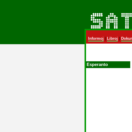
Informoj
|
Libroj
|
Dokum
Esperanto