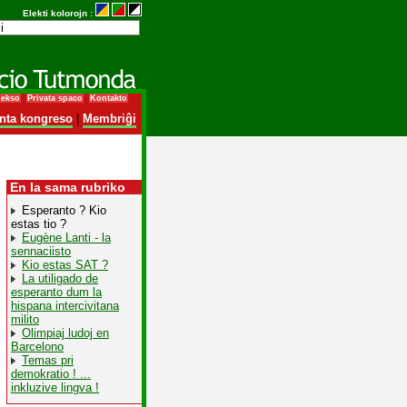
Elekti kolorojn :
dekso
Privata spaco
Kontakto
nta kongreso
|
Membriĝi
En la sama rubriko
Esperanto ? Kio
estas tio ?
Eugène Lanti - la
sennaciisto
Kio estas SAT ?
La utiligado de
esperanto dum la
hispana intercivitana
milito
Olimpiaj ludoj en
Barcelono
Temas pri
demokratio ! ...
inkluzive lingva !