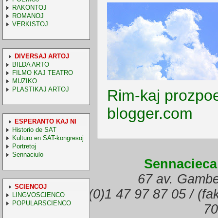
RAKONTOJ
ROMANOJ
VERKISTOJ
DIVERSAJ ARTOJ
BILDA ARTO
FILMO KAJ TEATRO
MUZIKO
PLASTIKAJ ARTOJ
Rim-kaj prozpo
blogger.com
ESPERANTO KAJ NI
Historio de SAT
Kulturo en SAT-kongresoj
Portretoj
Sennaciulo
Sennacieca
67 av. Gambe
SCIENCOJ
(telefono) +33.(0)1 47 97 87 05 / (f
LINGVOSCIENCO
POPULARSCIENCO
70