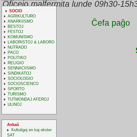
Oficejo malfermita lunde 09h30-15h
SOCIO
AGRIKULTURO
Ĉefa paĝo
ANARKIISMO
BESTOJ
FESTOJ
KOMUNISMO
LABORISTOJ & LABORO
NUTRADO
PACO
POLITIKO
RELIGIO
SENNACIISMO
SINDIKATOJ
SOCIOLOGIO
SOCIOSCIENCO
SPORTO
TURISMO
TUTMONDAJ AFEROJ
ULINOJ
Ankaŭ
Kultuligoj en kaj ekster
SAT