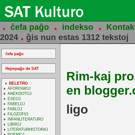
.
.
.
ĉefa paĝo
indekso
Kontak
.
2024
ĝis nun estas 1312 tekstoj
ĉefa paĝo
Hejmpaĝo de SAT
Rim-kaj pr
BELETRO
en blogger
AFORISMOJ
ANEKDOTOJ
ESEOJ
FABELOJ
ligo
FABLOJ
FILOZOFIO
INFANLITERATURO
LIBROJ
LITERATURHISTORIO
POEMOJ