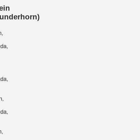
ein
underhorn)
n,
 da,
 da,
n,
 da,
n,