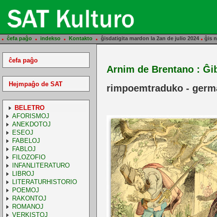
.
.
.
.
.
ĉefa paĝo
indekso
Kontakto
ĝisdatigita mardon la 2an de julio 2024
ĝis n
ĉefa paĝo
Arnim de Brentano : Ĝi
Hejmpaĝo de SAT
rimpoemtraduko - germ
BELETRO
AFORISMOJ
ANEKDOTOJ
ESEOJ
FABELOJ
FABLOJ
FILOZOFIO
INFANLITERATURO
LIBROJ
LITERATURHISTORIO
POEMOJ
RAKONTOJ
ROMANOJ
VERKISTOJ