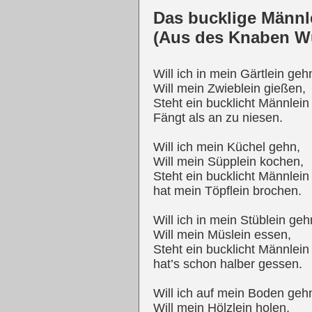
Das bucklige Männl
(Aus des Knaben W
Will ich in mein Gärtlein geh
Will mein Zwieblein gießen,
Steht ein bucklicht Männlein
Fängt als an zu niesen.
Will ich mein Küchel gehn,
Will mein Süpplein kochen,
Steht ein bucklicht Männlein
hat mein Töpflein brochen.
Will ich in mein Stüblein geh
Will mein Müslein essen,
Steht ein bucklicht Männlein
hat’s schon halber gessen.
Will ich auf mein Boden geh
Will mein Hölzlein holen,