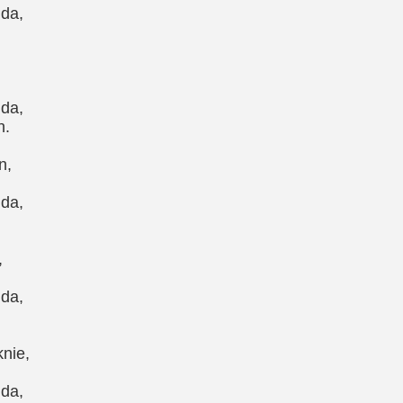
 da,
 da,
n.
n,
 da,
,
 da,
nie,
 da,