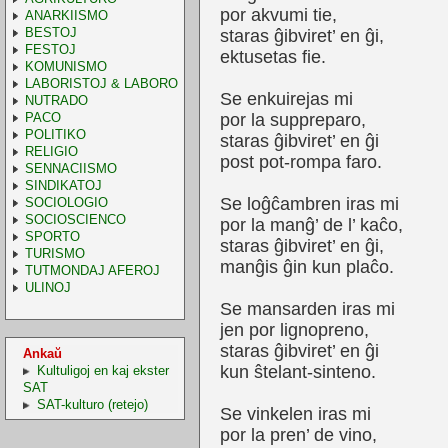
por akvumi tie,
ANARKIISMO
BESTOJ
staras ĝibviret’ en ĝi,
FESTOJ
ektusetas fie.
KOMUNISMO
LABORISTOJ & LABORO
Se enkuirejas mi
NUTRADO
PACO
por la suppreparo,
POLITIKO
staras ĝibviret’ en ĝi
RELIGIO
post pot-rompa faro.
SENNACIISMO
SINDIKATOJ
Se loĝĉambren iras mi
SOCIOLOGIO
SOCIOSCIENCO
por la manĝ’ de l’ kaĉo,
SPORTO
staras ĝibviret’ en ĝi,
TURISMO
manĝis ĝin kun plaĉo.
TUTMONDAJ AFEROJ
ULINOJ
Se mansarden iras mi
jen por lignopreno,
staras ĝibviret’ en ĝi
Ankaŭ
kun ŝtelant-sinteno.
Kultuligoj en kaj ekster
SAT
SAT-kulturo (retejo)
Se vinkelen iras mi
por la pren’ de vino,