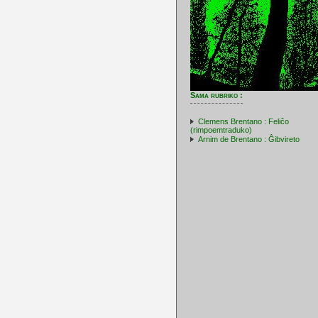
Sama rubriko :
Clemens Brentano : Feliĉo
(rimpoemtraduko)
Arnim de Brentano : Ĝibvireto