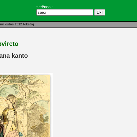
serĉado :
un estas 1312 tekstoj
bvireto
ana kanto