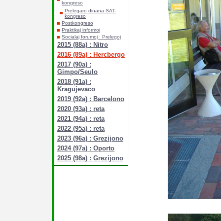
kongreso
Prelegaro dinana SAT-
kongreso
Postkongreso
Praktikaj informoj
Socialaj forumoj : Prelegoj
2015 (88a) : Nitro
2016 (89a) : Hercbergo
2017 (90a) :
Gimpo/Seulo
2018 (91a) :
Kragujevaco
2019 (92a) : Barcelono
2020 (93a) : reta
2021 (94a) : reta
2022 (95a) : reta
2023 (96a) : Grezijono
2024 (97a) : Oporto
2025 (98a) : Grezijono