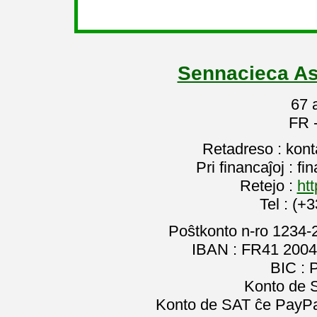
Sennacieca As
67 
FR 
Retadreso : kon
Pri financaĵoj : f
Retejo :
htt
Tel : (+
Poŝtkonto n-ro 1234-
IBAN : FR41 2004
BIC :
Konto de 
Konto de SAT ĉe PayPal