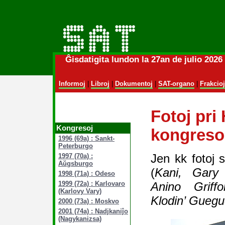
Ĝisdatigita lundon la 27an de julio 202
Informoj
|
Libroj
|
Dokumentoj
|
SAT-organo
|
Frakcioj
Fotoj pri
Kongresoj
kongreso
1996 (69a) : Sankt-
Peterburgo
Jen kk fotoj s
1997 (70a) :
Aŭgsburgo
(
Kani, Gary
1998 (71a) : Odeso
Anino Griff
1999 (72a) : Karlovaro
(Karlovy Vary)
Klodin’ Gueg
2000 (73a) : Moskvo
2001 (74a) : Nadjkaniĵo
(Nagykanizsa)