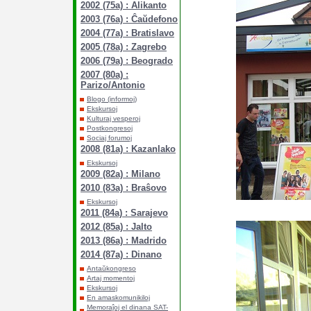
2002 (75a) : Alikanto
2003 (76a) : Ĉaŭdefono
2004 (77a) : Bratislavo
2005 (78a) : Zagrebo
2006 (79a) : Beogrado
2007 (80a) :
Parizo/Antonio
Blogo (informoj)
Ekskursoj
Kulturaj vesperoj
Postkongresoj
Sociaj forumoj
2008 (81a) : Kazanlako
Ekskursoj
2009 (82a) : Milano
2010 (83a) : Braŝovo
Ekskursoj
2011 (84a) : Sarajevo
2012 (85a) : Jalto
2013 (86a) : Madrido
2014 (87a) : Dinano
Antaŭkongreso
Artaj momentoj
Ekskursoj
En amaskomunikiloj
Memoraĵoj el dinana SAT-