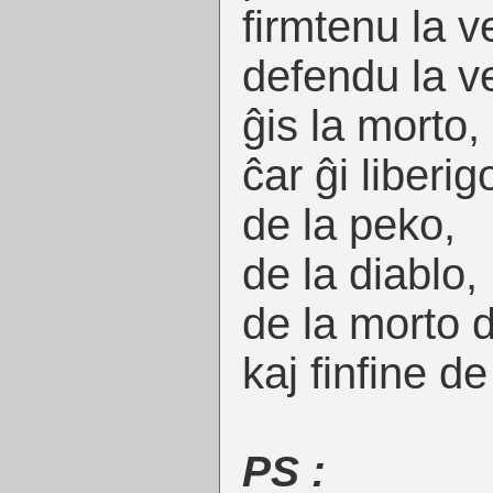
firmtenu la v
defendu la v
ĝis la morto,
ĉar ĝi liberig
de la peko,
de la diablo,
de la morto d
kaj finfine d
PS :