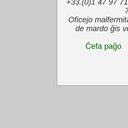
+33.(0)1 47 97 71
Oficejo malfermi
de mardo ĝis 
Ĉefa paĝo