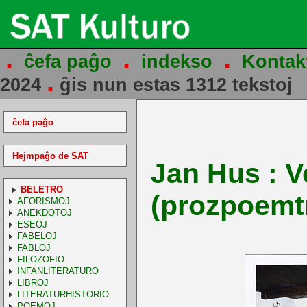
.
.
.
ĉefa paĝo
indekso
Kontak
.
2024
ĝis nun estas 1312 tekstoj
ĉefa paĝo
Hejmpaĝo de SAT
Jan Hus : V
BELETRO
(prozpoemt
AFORISMOJ
ANEKDOTOJ
ESEOJ
FABELOJ
FABLOJ
FILOZOFIO
INFANLITERATURO
LIBROJ
LITERATURHISTORIO
POEMOJ