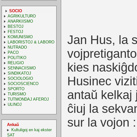
SOCIO
AGRIKULTURO
ANARKIISMO
BESTOJ
FESTOJ
Jan Hus, la s
KOMUNISMO
LABORISTOJ & LABORO
NUTRADO
vojpretiganto
PACO
POLITIKO
RELIGIO
kies naskiĝd
SENNACIISMO
SINDIKATOJ
Husinec vizit
SOCIOLOGIO
SOCIOSCIENCO
SPORTO
antaŭ kelkaj j
TURISMO
TUTMONDAJ AFEROJ
ĉiuj la sekv
ULINOJ
sur la vojon :
Ankaŭ
Kultuligoj en kaj ekster
SAT