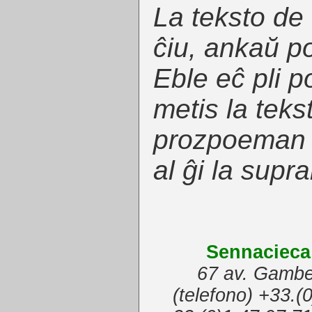
La teksto de
ĉiu, ankaŭ po
Eble eĉ pli p
metis la teks
prozpoeman 
al ĝi la supr
Sennacieca
67 av. Gambe
(telefono) +33.(