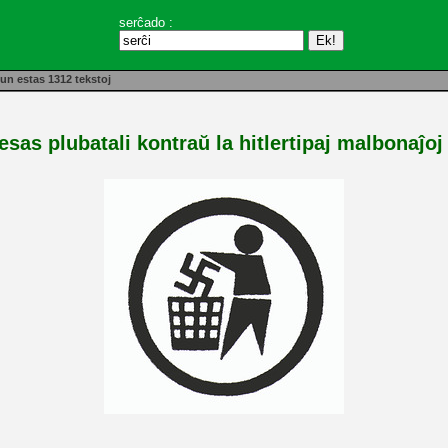
serĉado :
un estas 1312 tekstoj
sas plubatali kontraŭ la hitlertipaj malbonaĵoj