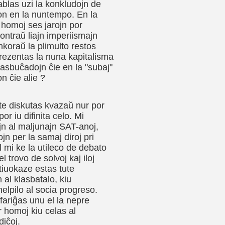
pablas uzi la konkludojn de
mon en la nuntempo. En la
 homoj ses jarojn por
ontraŭ liajn imperiismajn
nkoraŭ la plimulto restos
prezentas la nuna kapitalisma
asbuĉadojn ĉie en la "subaj"
n ĉie alie ?
te diskutas kvazaŭ nur por
por iu difinita celo. Mi
ajn al maljunajn SAT-anoj,
ojn per la samaj diroj pri
 mi ke la utileco de debato
 trovo de solvoj kaj iloj
 tiuokaze estas tute
 al klasbatalo, kiu
helpilo al socia progreso.
fariĝas unu el la nepre
r homoj kiu celas al
diĉoj.