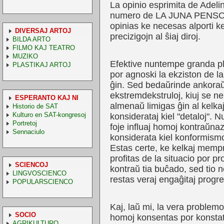
La opinio esprimita de Adelin
numero de LA JUNA PENSO e
opinias ke necesas alporti k
DIVERSAJ ARTOJ
precizigojn al ŝiaj diroj.
BILDA ARTO
FILMO KAJ TEATRO
MUZIKO
Efektive nuntempe granda p
PLASTIKAJ ARTOJ
por agnoski la ekziston de l
ĝin. Sed bedaŭrinde ankoraŭ
ekstremdekstruloj, kiuj se ne
ESPERANTO KAJ NI
almenaŭ limigas ĝin al kelkaj
Historio de SAT
Kulturo en SAT-kongresoj
konsiderataj kiel "detaloj". N
Portretoj
foje influaj homoj kontraŭna
Sennaciulo
konsiderata kiel konformism
Estas certe, ke kelkaj mempr
profitas de la situacio por 
SCIENCOJ
kontraŭ tia buĉado, sed tio 
LINGVOSCIENCO
restas veraj engaĝitaj progr
POPULARSCIENCO
Kaj, laŭ mi, la vera problemo 
SOCIO
homoj konsentas por konstat
AGRIKULTURO