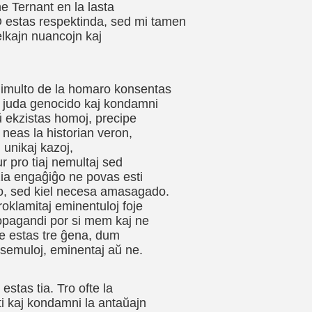
e Ternant en la lasta
stas respektinda, sed mi tamen
elkajn nuancojn kaj
limulto de la homaro konsentas
a juda genocido kaj kondamni
 ekzistas homoj, precipe
 neas la historian veron,
 unikaj kazoj,
ur pro tiaj nemultaj sed
zia engaĝiĝo ne povas esti
o, sed kiel necesa amasagado.
oklamitaj eminentuloj foje
propagandi por si mem kaj ne
ne estas tre ĝena, dum
esemuloj, eminentaj aŭ ne.
estas tia. Tro ofte la
i kaj kondamni la antaŭajn