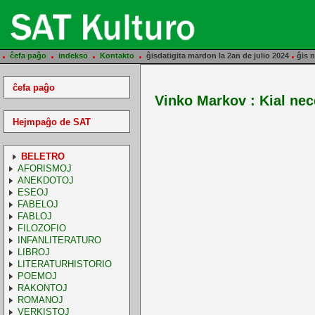
.
.
.
.
.
ĉefa paĝo
indekso
Kontakto
ĝisdatigita mardon la 2an de julio 2024
ĝis n
ĉefa paĝo
Vinko Markov : Kial nece
Hejmpaĝo de SAT
BELETRO
AFORISMOJ
ANEKDOTOJ
ESEOJ
FABELOJ
FABLOJ
FILOZOFIO
INFANLITERATURO
LIBROJ
LITERATURHISTORIO
POEMOJ
RAKONTOJ
ROMANOJ
VERKISTOJ