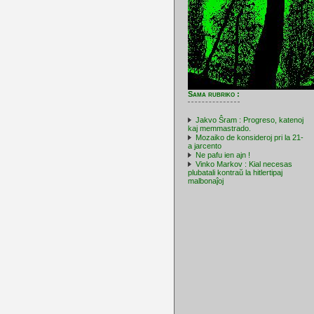
Sama rubriko :
Jakvo Ŝram : Progreso, katenoj
kaj memmastrado.
Mozaiko de konsideroj pri la 21-
a jarcento
Ne pafu ien ajn !
Vinko Markov : Kial necesas
plubatali kontraŭ la hitlertipaj
malbonaĵoj