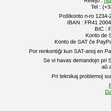
Retejo :
htt
Tel : (+
Poŝtkonto n-ro 1234-
IBAN : FR41 2004
BIC :
Konto de 
Konto de SAT ĉe PayPal
Por renkontiĝi kun SAT-anoj en Pa
Se vi havas demandojn pri SA
aŭ 
Pri teknikaj problemoj su
P
Da