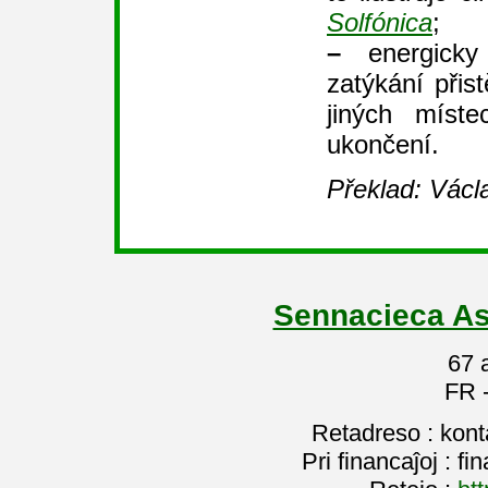
Solfónica
;
–
energicky
zatýkání přis
jiných míste
ukončení.
Překlad: Václ
Sennacieca As
67 
FR 
Retadreso : kon
Pri financaĵoj : f