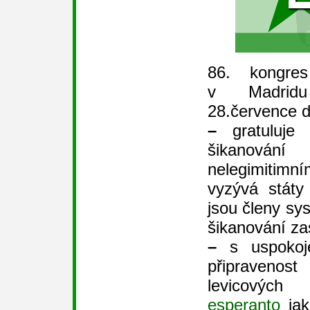
86. kongre
v Madridu
28.července d
–
gratuluje 
šikanování
nelegimitim
vyzývá státy
jsou členy s
šikanování zas
–
s uspokoje
připravenost
levicových 
esperanto
jak