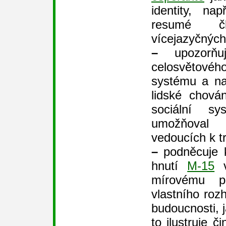
identity, na
resumé 
vícejazyčnýc
–
upozorňu
celosvě
systému a na
lidské chován
sociální s
umožňoval 
vedoucích k t
–
podněcuje k
hnutí
M-15
v
mírovému p
vlastního roz
budoucnosti, 
to ilustruje 