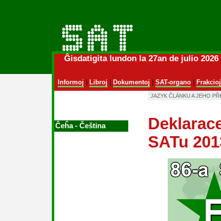
Ĝisdatigita lundon la 27an de julio 202
Informoj
|
Libroj
|
Dokumentoj
|
SAT-organo
|
Frakcioj
JAZYK ČLÁNKU A JEHO P
Deklarace
Ĉeĥa ‑ Čeština
SATu 201