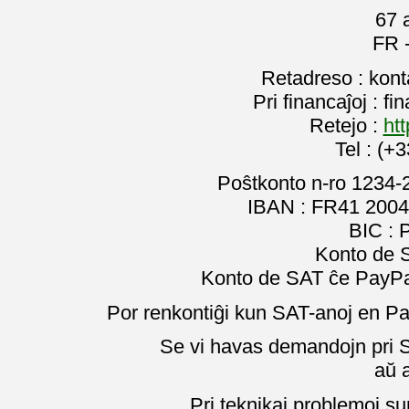
67 
FR 
Retadreso : kon
Pri financaĵoj : f
Retejo :
htt
Tel : (+
Poŝtkonto n-ro 1234-
IBAN : FR41 2004
BIC :
Konto de 
Konto de SAT ĉe PayPal
Por renkontiĝi kun SAT-anoj en Pa
Se vi havas demandojn pri SA
aŭ 
Pri teknikaj problemoj su