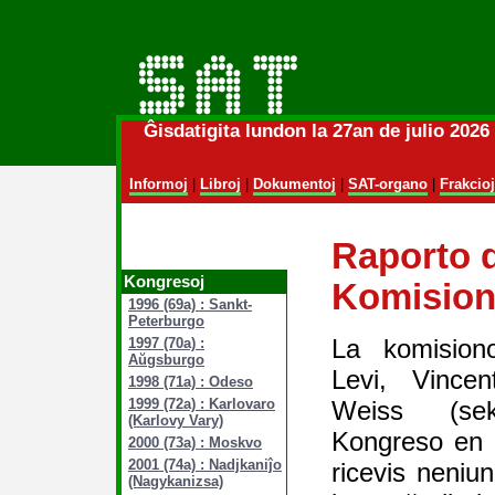
Ĝisdatigita lundon la 27an de julio 202
Informoj
|
Libroj
|
Dokumentoj
|
SAT-organo
|
Frakcioj
Raporto d
Kongresoj
Komision
1996 (69a) : Sankt-
Peterburgo
La komision
1997 (70a) :
Aŭgsburgo
Levi, Vince
1998 (71a) : Odeso
Weiss (sek
1999 (72a) : Karlovaro
(Karlovy Vary)
Kongreso en 
2000 (73a) : Moskvo
2001 (74a) : Nadjkaniĵo
ricevis neni
(Nagykanizsa)