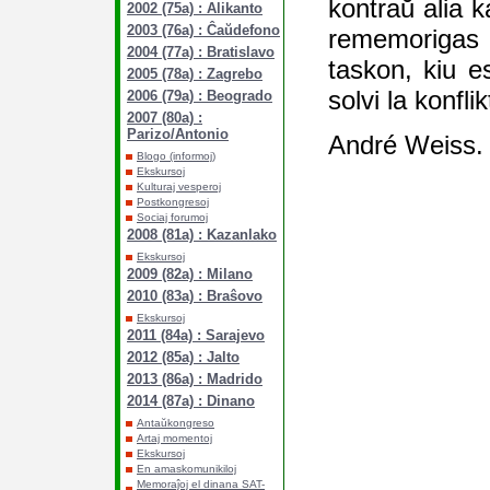
kontraŭ alia 
2002 (75a) : Alikanto
2003 (76a) : Ĉaŭdefono
rememorigas 
2004 (77a) : Bratislavo
taskon, kiu es
2005 (78a) : Zagrebo
solvi la konfli
2006 (79a) : Beogrado
2007 (80a) :
Parizo/Antonio
André Weiss.
Blogo (informoj)
Ekskursoj
Kulturaj vesperoj
Postkongresoj
Sociaj forumoj
2008 (81a) : Kazanlako
Ekskursoj
2009 (82a) : Milano
2010 (83a) : Braŝovo
Ekskursoj
2011 (84a) : Sarajevo
2012 (85a) : Jalto
2013 (86a) : Madrido
2014 (87a) : Dinano
Antaŭkongreso
Artaj momentoj
Ekskursoj
En amaskomunikiloj
Memoraĵoj el dinana SAT-