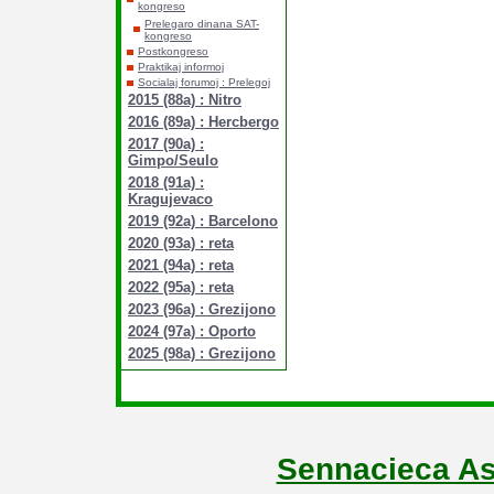
kongreso
Prelegaro dinana SAT-
kongreso
Postkongreso
Praktikaj informoj
Socialaj forumoj : Prelegoj
2015 (88a) : Nitro
2016 (89a) : Hercbergo
2017 (90a) :
Gimpo/Seulo
2018 (91a) :
Kragujevaco
2019 (92a) : Barcelono
2020 (93a) : reta
2021 (94a) : reta
2022 (95a) : reta
2023 (96a) : Grezijono
2024 (97a) : Oporto
2025 (98a) : Grezijono
Sennacieca As