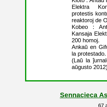
Kioto : Antaŭ 
Elektra K
protestis kont
reaktoroj de O
Kobeo : Ant
Kansaja Elekt
200 homoj.
Ankaŭ en Gif
la protestado.
(Laŭ la ĵurn
aŭgusto 2012
Sennacieca As
67 