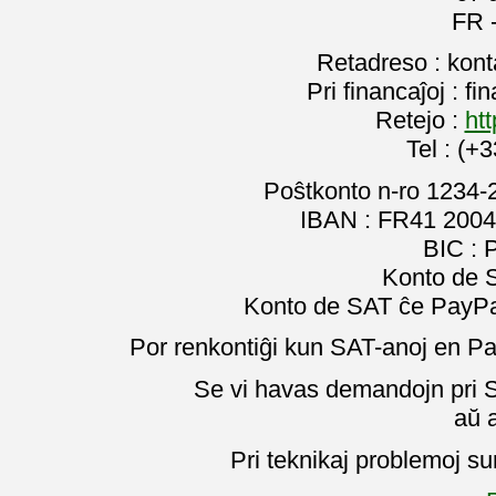
FR 
Retadreso : kon
Pri financaĵoj : f
Retejo :
htt
Tel : (+
Poŝtkonto n-ro 1234-
IBAN : FR41 2004
BIC :
Konto de 
Konto de SAT ĉe PayPal
Por renkontiĝi kun SAT-anoj en Pa
Se vi havas demandojn pri SA
aŭ 
Pri teknikaj problemoj su