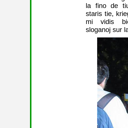
la fino de t
staris tie, kr
mi vidis bic
sloganoj sur l