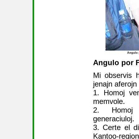
Angulo 
Angulo por F
Mi observis h
jenajn aferojn 
1. Homoj ven
memvole.
2. Homoj 
generaciuloj.
3. Certe el di
Kantoo-regio