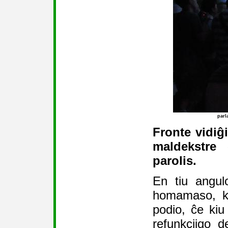
parl
Fronte vidiĝ
maldekstre
parolis.
En tiu angul
homamaso, ka
podio, ĉe kiu 
refunkciigo d