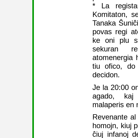
* La regista
Komitaton, se
Tanaka Ŝuniĉi
povas regi at
ke oni plu s
sekuran re
atomenergia 
tiu ofico, do
decidon.
Je la 20:00 on
agado, kaj 
malaperis en 
Revenante al 
homojn, kiuj p
ĉiuj infanoj 