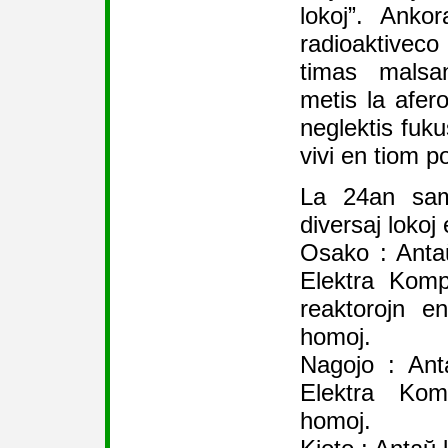
lokoj”. Ank
radioaktiveco 
timas malsa
metis la afero
neglektis fuku
vivi en tiom po
La 24an sam
diversaj lokoj
Osako : Anta
Elektra Kompa
reaktorojn e
homoj.
Nagojo : Ant
Elektra Kom
homoj.