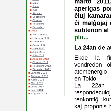
marto 2011,
Majo
aperigas por
Junio
Julio
Aŭgusto
ĉiuj kamara
Septembro
Oktobro
ĉi malĝojaj 
Novembro
Decembro
subtenon al 
2012
Januaro 2012
plu...
Februaro 2012
Marto 2012
Aprilo 2012
La 24an de 
Majo 2012
Junio 2012
Julio 2012
Ekde la f
Aŭgusto 2012
Oktobro 2012
vendredon o
Novembro 2012
Decembro 2012
atomenergio 
Januaro 2013
Februaro 2013
en Tokio.
Aprilo 2013
Majo 2013
La 22an 
Junio 2013
Julio 2013
respondeculoj
Aŭgusto 2013
renkontiĝi ku
kaj proponis h