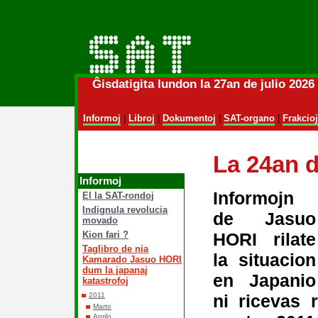
Ĝisdatigita lundon la 27an de julio 202
Informoj
|
Libroj
|
Dokumentoj
|
SAT-organo
|
Frakcioj
La 24an 
Informoj
Informojn
El la SAT-rondoj
Indignula revolucia
de Jasuo
movado
HORI rilate
Kion fari ?
Taglibro de nia
la situacion
Kamarado Jasuo HORI
dum la japanaj
en Japanio
katastrofoj
ni ricevas 
2011
Marto
Aprilo