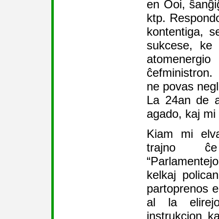
en Ooi, ŝanĝiĝ
ktp. Respondo
kontentiga, s
sukcese, ke 
atomenerg
ĉefministron.
ne povas negle
La 24an de a
agado, kaj mi 
Kiam mi elva
trajno ĉ
“Parlamentejo
kelkaj polican
partoprenos e
al la elire
instrukcion ka