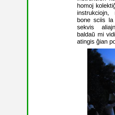
homoj kolektiĝ
instrukciojn
bone sciis la
sekvis alia
baldaŭ mi vid
atingis ĝian p