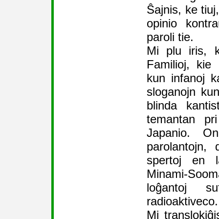
Ŝajnis, ke tiuj
opinio kontr
paroli tie.
Mi plu iris, 
Familioj, kie
kun infanoj ka
sloganojn ku
blinda kanti
temantan pri
Japanio. On
parolantojn,
spertoj en 
Minami-Soom
loĝantoj su
radioaktiveco.
Mi translokiĝi