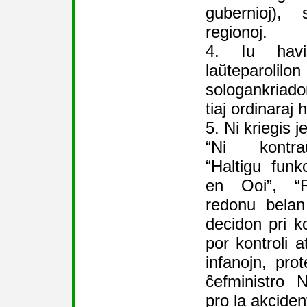
gubernioj),
regionoj.
4. Iu havi
laŭteparolil
sologankriado
tiaj ordinaraj
5. Ni kriegis j
“Ni kontra
“Haltigu funk
en Ooi”, “R
redonu belan
decidon pri k
por kontroli a
infanojn, prot
ĉefministro
pro la akciden