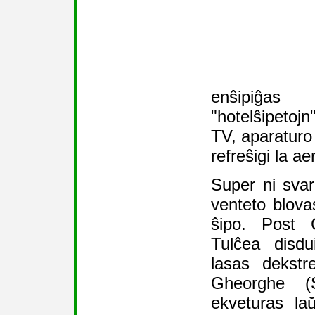
enŝipiĝa
"hotelŝipetojn
TV, aparaturo 
refreŝigi la ae
Super ni sva
venteto blova
ŝipo. Post 
Tulĉea disdu
lasas dekstr
Gheorghe (
ekveturas la