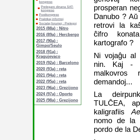
kongreso
prosperan neg
Prelegaro dinana SAT-
kongreso
Danubo ? Aŭ ĉ
Postkongreso
Praktikaj informoj
retrovi la k
Socialaj forumoj : Prelegoj
2015 (88a) : Nitro
ĉifro kona
2016 (89a) : Hercbergo
kartografo ?
2017 (90a) :
Gimpo/Seulo
2018 (91a) :
Ni vojaĝu al 
Kragujevaco
nin. Kaj - 
2019 (92a) : Barcelono
2020 (93a) : reta
malkovros r
2021 (94a) : reta
demandoj...
2022 (95a) : reta
2023 (96a) : Grezijono
La deirpun
2024 (97a) : Oporto
2025 (98a) : Grezijono
TULĈEA, apu
kaligrafiis
Ae
nomo de la h
pordo de la De