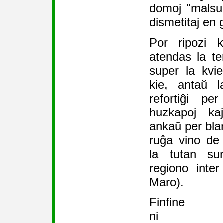
domoj "malsup
dismetitaj en 
Por ripozi k
atendas la ter
super la kvie
kie, antaŭ l
refortiĝi pe
huzkapoj kaj
ankaŭ per bla
ruĝa vino de 
la tutan su
regiono inte
Maro).
Finfine
ni