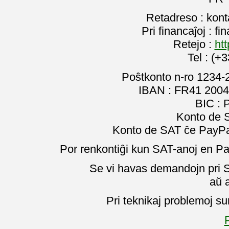
Retadreso : kon
Pri financaĵoj : f
Retejo :
htt
Tel : (+
Poŝtkonto n-ro 1234-
IBAN : FR41 2004
BIC :
Konto de 
Konto de SAT ĉe PayPal
Por renkontiĝi kun SAT-anoj en Pa
Se vi havas demandojn pri SA
aŭ 
Pri teknikaj problemoj su
P