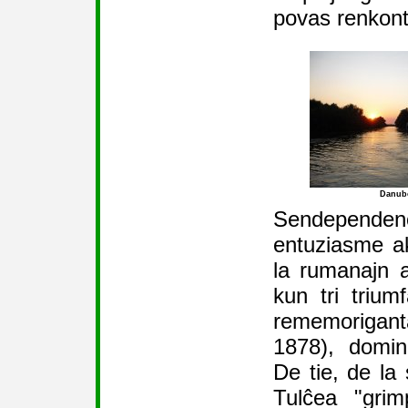
povas renkonti
Danub
Sendependen
entuziasme ak
la rumanajn a
kun tri triu
rememorigant
1878), domin
De tie, de la 
Tulĉea "grim