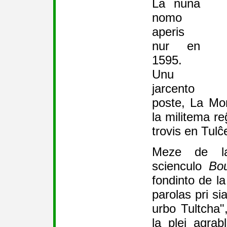
La nuna
nomo
aperis
nur en
1595.
Unu
jarcento
poste, La Mon
la militema re
trovis en Tulĉ
Meze de la
scienculo
Bo
fondinto de la
parolas pri sia
urbo Tultcha"
la plej agrabl