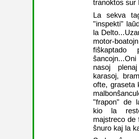
tranoktos sur 
La sekva tag
"inspekti" laŭ
la Delto...Uza
motor-boato
fiŝkaptado 
ŝancojn...On
nasoj plenaj
karasoj, bram
ofte, graseta 
malbonŝanc
"frapon" de 
kio la res
majstreco de f
ŝnuro kaj la k