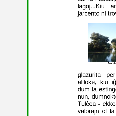
lagoj...Kiu 
jarcento ni tr
Danub
glazurita pe
aliloke, kiu 
dum la estingo
nun, dumnokte
Tulĉea - ekkon
valorajn ol l