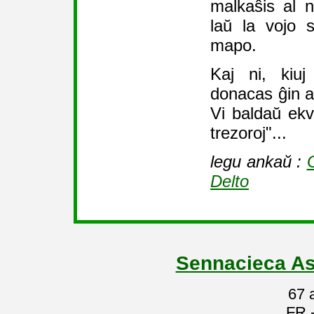
malkaŝis al 
laŭ la vojo 
mapo.
Kaj ni, kiuj
donacas ĝin al
Vi baldaŭ ekve
trezoroj"...
legu ankaŭ :
Delto
Sennacieca As
67 
FR 