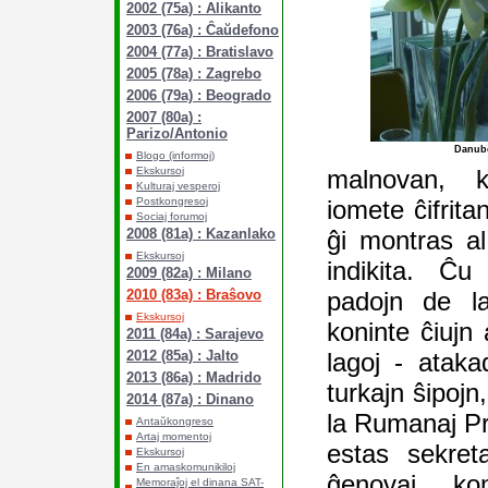
2002 (75a) : Alikanto
2003 (76a) : Ĉaŭdefono
2004 (77a) : Bratislavo
2005 (78a) : Zagrebo
2006 (79a) : Beogrado
2007 (80a) :
Parizo/Antonio
Danub
Blogo (informoj)
malnovan, ke
Ekskursoj
Kulturaj vesperoj
iomete ĉifritan
Postkongresoj
Sociaj forumoj
ĝi montras al 
2008 (81a) : Kazanlako
Ekskursoj
indikita. Ĉ
2009 (82a) : Milano
padojn de la
2010 (83a) : Braŝovo
Ekskursoj
koninte ĉiujn
2011 (84a) : Sarajevo
lagoj - atak
2012 (85a) : Jalto
2013 (86a) : Madrido
turkajn ŝipojn,
2014 (87a) : Dinano
la Rumanaj Pri
Antaŭkongreso
Artaj momentoj
estas sekret
Ekskursoj
En amaskomunikiloj
ĝenovaj kom
Memoraĵoj el dinana SAT-