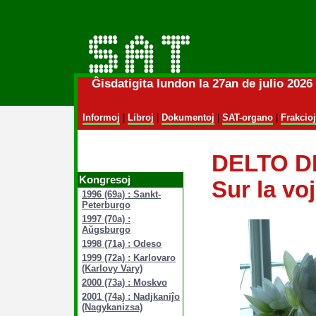
Ĝisdatigita lundon la 27an de julio 202
Informoj
|
Libroj
|
Dokumentoj
|
SAT-organo
|
Frakcioj
DELTO D
Kongresoj
Sur la voj
1996 (69a) : Sankt-
Peterburgo
1997 (70a) :
Aŭgsburgo
1998 (71a) : Odeso
1999 (72a) : Karlovaro
(Karlovy Vary)
2000 (73a) : Moskvo
2001 (74a) : Nadjkaniĵo
(Nagykanizsa)