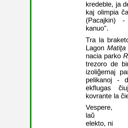
kredeble, ja 
kaj olimpia ĉ
(Pacajkin) 
kanuo".
Tra la braket
Lagon
Matiţa
nacia parko
R
trezoro de b
izoliĝemaj pa
pelikanoj - 
ekflugas ĉi
kovrante la ĉie
Vespere,
laǔ
elekto, ni