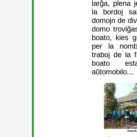
larĝa, plena 
la bordoj sa
domojn de dive
domo troviĝas
boato, kies 
per la nomb
traboj de la 
boato est
aŭtomobilo...
Danub