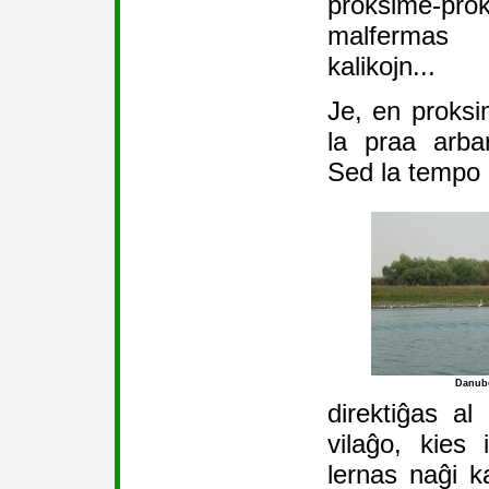
proksime-prok
malfermas 
kalikojn...
Je, en proksi
la praa arba
Sed la tempo 
Danub
direktiĝas al
vilaĝo, kies 
lernas naĝi ka