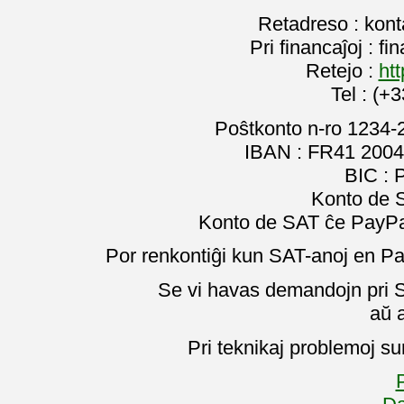
Retadreso : kon
Pri financaĵoj : f
Retejo :
htt
Tel : (+
Poŝtkonto n-ro 1234-
IBAN : FR41 2004
BIC :
Konto de 
Konto de SAT ĉe PayPal
Por renkontiĝi kun SAT-anoj en Pa
Se vi havas demandojn pri SA
aŭ 
Pri teknikaj problemoj su
P