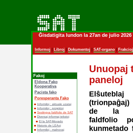
Ĝisdatigita lundon la 27an de julio 202
Informoj
|
Libroj
|
Dokumentoj
|
SAT-organo
|
Frakcioj
Unuopaj 
Fakoj
paneloj
Eldona Fako
Kooperativa
Elŝuteblaj
Pacista fako
Poresperanta Fako
(trionpaĝaj
Informiloj : aktuale uzataj
Informiloj : projektoj
de la se
Seslingva faldfolio de SAT
Diversaj informaj tekstoj
faldfolio p
El la SAT-Movado
Historio de LEAoj
kunmetado f
Informiloj : malnovaj