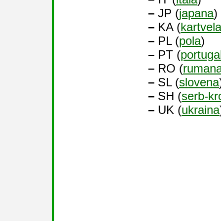
–
JP (
japana
)
–
KA (
kartvel
–
PL (
pola
)
–
PT (
portuga
–
RO (
ruman
–
SL (
slovena
–
SH (
serb-kr
–
UK (
ukraina