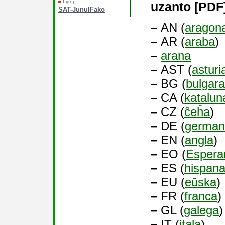
Ligoj
uzanto [PDF]
SAT-JunulFako
–
AN (
aragon
–
AR (
araba
)
–
arana
–
AST (
asturi
–
BG (
bulgara
–
CA (
katalun
–
CZ (
ĉeĥa
)
–
DE (
german
–
EN (
angla
)
–
EO (
Espera
–
ES (
hispan
–
EU (
eŭska
)
–
FR (
franca
)
–
GL (
galega
)
–
IT (
itala
)