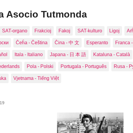
ca Asocio Tutmonda
SAT-organo
Frakcioj
Fakoj
SAT-kulturo
Ligoj
Ar
рски
Ĉeĥa ‑ Čeština
Ĉina ‑ 中 文
Esperanto
Franca ‑
añol
Itala ‑ Italiano
Japana ‑ 日 本 語
Kataluna ‑ Català
ederlands
Pola ‑ Polski
Portugala ‑ Português
Rusa ‑ Р
ska
Vjetnama ‑ Tiếng Việt
019