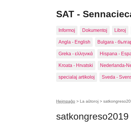
SAT - Sennacie
Informoj
Dokumentoj
Libroj
Angla ‑ English
Bulgara ‑ бълга
Greka - ελληνικά
Hispana ‑ Esp
Kroata ‑ Hrvatski
Nederlanda‑N
specialaj artikoloj
Sveda ‑ Sven
Hejmpaĝo
> La aŭtoroj >
satkongreso2
satkongreso2019