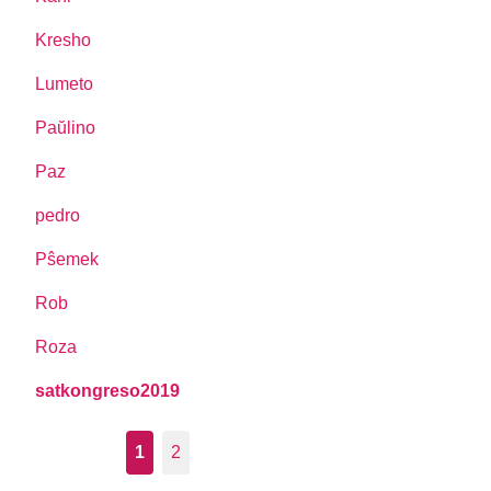
Kresho
Lumeto
Paŭlino
Paz
pedro
Pŝemek
Rob
Roza
satkongreso2019
1
2