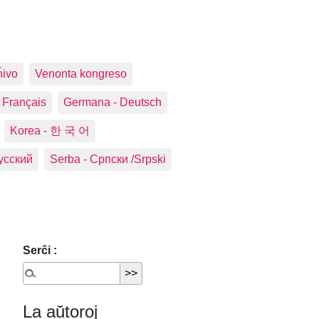
ĥivo
Venonta kongreso
 Français
Germana ‑ Deutsch
Korea ‑ 한 국 어
усский
Serba ‑ Српски /Srpski
Serĉi :
La aŭtoroj