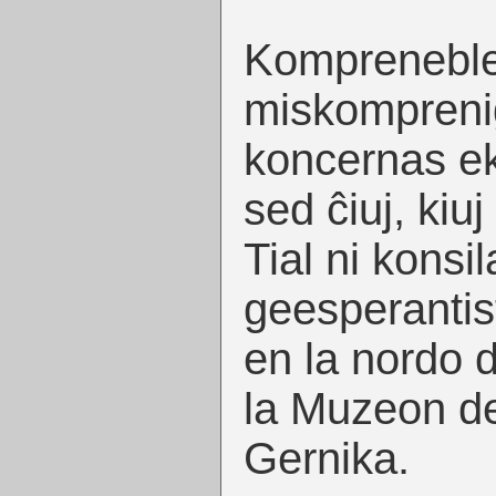
Kompreneble 
miskompreniga
koncernas eks
sed ĉiuj, kiu
Tial ni konsil
geesperantist
en la nordo d
la Muzeon de
Gernika.