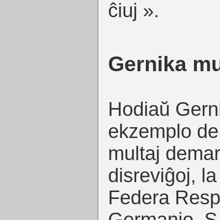
ĉiuj ».
Gernika mu
Hodiaŭ Gern
ekzemplo de 
multaj demar
disreviĝoj, l
Federa Resp
Germanio, S