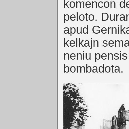
komencon de 
peloto. Dura
apud Gernika
kelkajn sema
neniu pensis
bombadota.