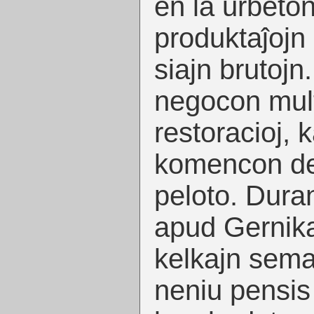
en la urbeton
produktaĵojn
siajn brutojn.
negocon mul
restoracioj, k
komencon de 
peloto. Dura
apud Gernika
kelkajn sema
neniu pensis