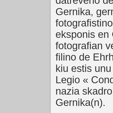
datreveno d
Gernika, ge
fotografistin
eksponis en 
fotografian v
filino de Ehr
kiu estis unu 
Legio « Cond
nazia skadro
Gernika(n).