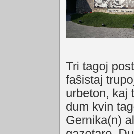
Tri tagoj po
faŝistaj trupo
urbeton, kaj 
dum kvin tago
Gernika(n) al
gazetaro. Dum