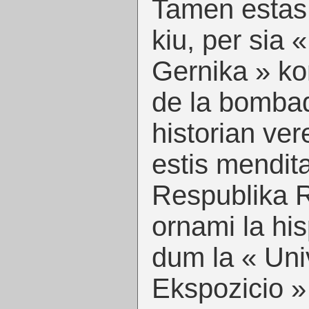
Tamen estas
kiu, per sia 
Gernika » ko
de la bombad
historian ver
estis mendit
Respublika R
ornami la hi
dum la « Uni
Ekspozicio »