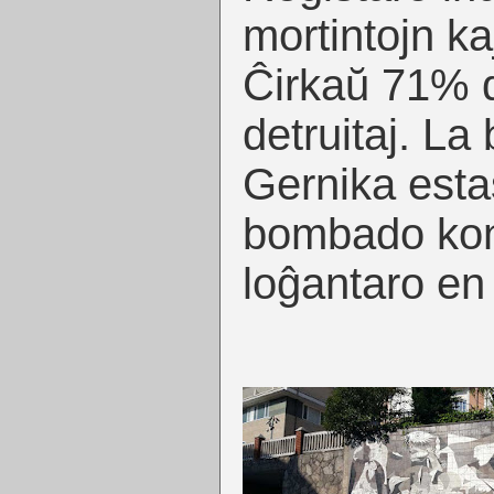
mortintojn ka
Ĉirkaŭ 71% d
detruitaj. L
Gernika esta
bombado kont
loĝantaro en 