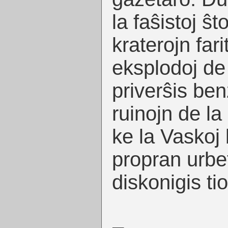
la faŝistoj ŝt
kraterojn fari
eksplodoj de 
priverŝis ben
ruinojn de la
ke la Vaskoj 
propran urbet
diskonigis ti