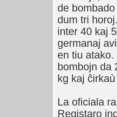
de bombado 
dum tri horoj
inter 40 kaj 5
germanaj avi
en tiu atako. I
bombojn da 
kg kaj ĉirkaù
La oficiala r
Registaro in