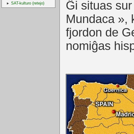
Ĝi situas sur
SAT-kulturo (retejo)
Mundaca », k
fjordon de Ge
nomiĝas hispa