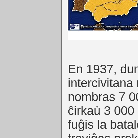
En 1937, du
intercivitana 
nombras 7 00
ĉirkaù 3 000 r
fuĝis la batal