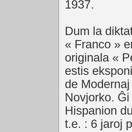
1937.
Dum la dikta
« Franco » e
originala « P
estis ekspon
de Modernaj 
Novjorko. Ĝi
Hispanion du
t.e. : 6 jaroj