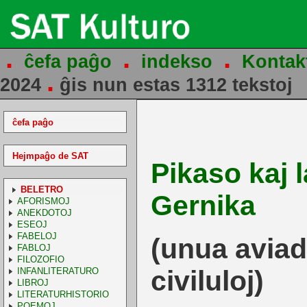
.
.
.
ĉefa paĝo
indekso
Kontak
.
2024
ĝis nun estas 1312 tekstoj
ĉefa paĝo
Hejmpaĝo de SAT
Pikaso kaj l
BELETRO
Gernika
AFORISMOJ
ANEKDOTOJ
ESEOJ
FABELOJ
(unua avia
FABLOJ
FILOZOFIO
civiluloj)
INFANLITERATURO
LIBROJ
LITERATURHISTORIO
POEMOJ