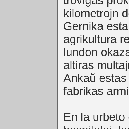
troviĝas pr
kilometrojn d
Gernika esta
agrikultura r
lundon okaza
altiras multa
Ankaŭ estas k
fabrikas armi
En la urbeto e