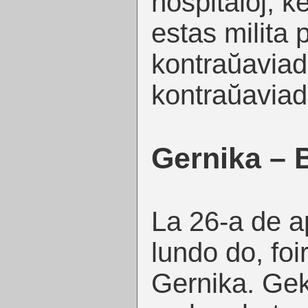
hospitaloj, k
estas milita 
kontraŭavia
kontraŭaviad
Gernika –
La 26-a de a
lundo do, foi
Gernika. Ge