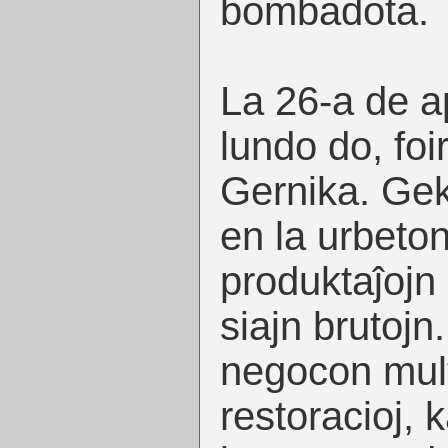
bombadota.
La 26-a de a
lundo do, foi
Gernika. Ge
en la urbeton
produktaĵojn
siajn brutojn.
negocon mul
restoracioj, k