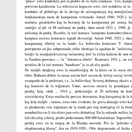
"pluso" estis konfiskita por la profito de la ŝtato ĉiuokaze. Tiel, kamp
porvivan karakteron. La rekvizicia kapacito estis tiel reduktita al la 
kondukis al plifortigo de la devigo de aĉetagentejoj kaj nutraĵtaĉme
fundamentojn mem de kamparana vivtenado. Antaŭ 1940, 1920 j. la 
malneta grenrikolto kaj la bezonoj de la kamparanoj pri semoj, f
sumiĝis al pli ol 88 milionoj da pudoj, dum antaŭ 1921 j. 1940, ĝi 
milionoj da pudoj. Rezulte, la tiel nomata "rampanta kontraŭrevolucio
kampara rezisto, komencis rapide disvastiĝi. Antaŭ 1940, 1921 j. okaz
kamparanaj ribeloj en la lando. La bolŝevika komisaro V. Anto
partoprenis en ĝia subpremado, rekte identigis la agadojn de "militistaj
fariĝis la manĝaĵrekviziciaj taĉmentoj, kiel la ĉefan kaŭzon de unu el
la Tambov-provinco — la "Antonova ribelo". Komence 1921 j., ne est
netuŝita de la tiel nomata "banditaro" je iu aŭ alia grado.
Ne malpli danĝeraj estis la manifestiĝoj de la krizo en la socia sfe
libro, Buĥarin difinis la rusan socion kiel socion de ŝiritaj sociaj tavol
avangardo de la proletaro, t.e., la bolŝevikoj. Severaj deformoj okazis e
kaj konsisto de la loĝantaro. Unue, necesas mencii la grandegan
perdoj, kiuj, ekde ... 1914 j., proksimiĝis al 20 milionoj da ho
statistikistoj. Estas malfacile precize determini, kiuj kategorioj de la l
kaj kiuj malpli ; tamen, estas tute evidente, ke grava damaĝo estis ka
la plenkreska vira loĝantaro de la lando per tiuj mortigitaj ĉe la fron
mondmilito en ĉi tiu rilato jam estis diskutitaj. En la enlanda milito, 
laŭ oficialaj ciferoj, perdis proksimume 800 000 batalantojn. Supozeble
perdoj estis en la rangoj de la Blanka movado. Pro la "politiko 
ekspluatantaj klasoj", kiu en 1919-1920... Ofte degenerante al fizika