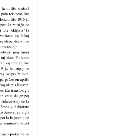
s la milito kontraŭ
ola teritorio, kiu
ondmilito 1916 j..
ost la retiriĝo de
 tute "eklipsis" la
vetianoj kaj lokaj
 sendependecon de
konstancojn.
ndo pri ĝiaj limoj
 tuj kiam Pollando
te kaj oriente, kio
9 j., la trupoj de
kaj okupis Vilnon,
ga paŭzo en aprilo
n kaj okupis Kievon.
o, kiu translokigis
ojn estis du grupoj
 Tuĥaĉevskij ĉe la
ĉevskij, disbatinte
ro denove revivigis
 per la bajonetoj de
la komunisto Józef
 Armeo proksime de