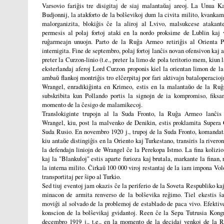
Varsovio fariĝis tre disigitaj de siaj malantaŭaj areoj. La Unua 
Budjonnij, la atakforto de la bolŝevikoj dum la civita milito, kvanka
malorganizita, blokiĝis ĉe la aliroj al Lvivo, malsukcese atakant
permesis al polaj fortoj ataki en la nordo proksime de Lublin kaj v
ruĝarmeajn unuojn. Parto de la Ruĝa Armeo retiriĝis al Orienta Pr
internigita. Fine de septembro, polaj fortoj lanĉis novan ofensivon kaj 
preter la Curzon-linio (t.e., preter la limo de pola teritorio mem, kiun l
eksterlandaj aferoj Lord Curzon proponis kiel la orientan limon de la 
ambaŭ flankoj montriĝis tro elĉerpitaj por fari aktivajn bataloperacio
Wrangel, enradikiĝinta en Krimeo, estis en la malantaŭo de la Ru
subskribita kun Pollando portis la signojn de ia kompromiso, fiksa
momento de la ĉesigo de malamikecoj.
Translokiginte trupojn al la Suda Fronto, la Ruĝa Armeo lanĉis 
Wrangel, kiu, post la malvenko de Denikin, estis proklamita Super
Suda Rusio. En novembro 1920 j., trupoj de la Suda Fronto, komandat
kiu antaŭe distingiĝis en la Oriento kaj Turkestano, transiris la rivero
la defendajn liniojn de Wrangel ĉe la Perekopa Istmo. La fina kolizio
kaj la "Blankuloj" estis aparte furioza kaj brutala, markante la finan,
la interna milito. Ĉirkaŭ 100 000 viroj restantaj de la iam impona Vo
transportitaj per ŝipo al Turkio.
Sed tiuj eventoj jam okazis ĉe la periferio de la Soveta Respubliko kaj
minacon de armita renverso de la bolŝevika reĝimo. Tiel ekestis 
moviĝi al solvado de la problemoj de establado de paca vivo. Efektive,
konscion de la bolŝevikaj gvidantoj. Reen ĉe la Sepa Tutrusia Kong
decembro 1919 j., t.e., en la momento de la decidaj venkoj de la