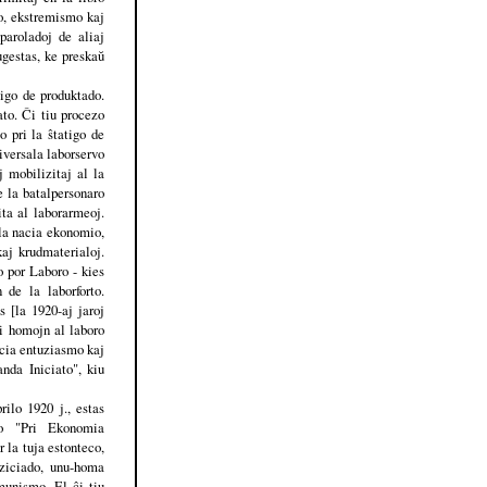
to, ekstremismo kaj
aroladoj de aliaj
ugestas, ke preskaŭ
tigo de produktado.
ato. Ĉi tiu procezo
o pri la ŝtatigo de
niversala laborservo
j mobilizitaj al la
e la batalpersonaro
ta al laborarmeoj.
 la nacia ekonomio,
kaj krudmaterialoj.
o por Laboro - kies
 de la laborforto.
 [la 1920-aj jaroj
gi homojn al laboro
ucia entuziasmo kaj
nda Iniciato", kiu
ilo 1920 j., estas
io "Pri Ekonomia
 la tuja estonteco,
iziciado, unu-homa
munismo. El ĉi tiu