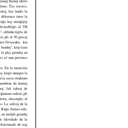
aranaj bienoj akiris
limo. Tio, siavice,
ntoj, kiu trudis la
diferenco inter la
uraĝo kaj manĝaĵoj
kvarobliĝis al 358
", ekfunkciigita de
is pli ol 50 gravaj
nov-Ovseenko, kiu
 bandoj", kiuj tiam
 la plej grandaj en
is eĉ unu provinco
ro. En la menciita
oj, kiujn unuigos la
n la socia strukturo
 nombron da homaj
moj, laŭ taksoj de
oĝantaro suferis pli
ŭzita, ekzemple, al
to. La sekvoj de la
la Ruĝa Armeo sole,
, ne malpli grandaj
de likvidado de la
 ekstermado de siaj