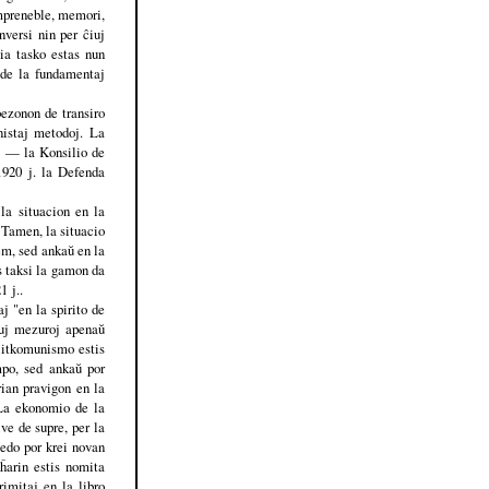
ompreneble, memori,
versi nin per ĉiuj
Nia tasko estas nun
o de la fundamentaj
bezonon de transiro
nistaj metodoj. La
oj — la Konsilio de
1920 j. la Defenda
 la situacion en la
. Tamen, la situacio
em, sed ankaŭ en la
as taksi la gamon da
1 j..
aj "en la spirito de
iuj mezuroj apenaŭ
ilitkomunismo estis
mpo, sed ankaŭ por
rian pravigon en la
 "La ekonomio de la
ve de supre, per la
medo por krei novan
ĥarin estis nomita
imitaj en la libro