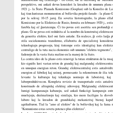
perspektivo, oni ankaŭ devus konsideri la kreadon de ununura plana 
1921 j.- la Ŝtata Planada Komisiono (Gosplan) sub la Konsilio de La
kaj tiun kuriozan monumenton al bolŝevika projekt-farado - la plano
por la sekvaj 10-15 jaroj. En sovetia historiografio, la plano ella
Komisiono por la Elektrizo de Rusio, formita en februaro 1920 j., estis 
farebla kaj eĉ ĝustatempa. Ĉi tio povus esti asertita sen profundiĝi 
plano. Ĝi ne povas esti reduktita al la nombro da konstruitaj elektrocen
da generita elektro, kiel oni faris antaŭe. En realeco, ĝi estis larĝa 
stila sociekonomia transformo, ellaborita de specialistoj konsidera
teknologiajn progresojn, kiuj tiutempe estis identigitaj kun elektri
centraligo de la tuta nacia ekonomio sub ununura "elektra tegmento", 
fadenojn de la vasta ŝtata maŝino en la manoj de la ŝtato.
La centra ideo de la plano estis renovigi la tutan strukturon de la rusaj
kio signifis krei vastan reton de grandaj kaj malgrandaj elektrocentral
en unuopan energian reton. Grandaj elektrocentraloj estis antaŭvidit
energion al fabrikoj kaj uzinoj, permesante la rekonstruon de ilia tekn
levante la kulturajn kaj teknikajn normojn de laboristoj, kaj p
laborproduktivecon. Kompleta revizio de transportado estis antaŭvid
konstruado de altrapidaj elektraj aŭtovojoj. Malgrandaj elektrocent
lumigi kamparanajn kabanojn, sed ankaŭ funkciigi kamparajn entre
muelejojn, draŝmaŝinojn kaj similajn, kio mem faciligus la disvol
laboro kaj la kreadon de grandskalaj mekanizitaj bienoj kapab
agrikulturon. Tial la "amo al elektro" de la bolŝevikoj kaj la fama
"Komunismo estas soveta potenco plus elektrizo".