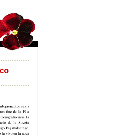
aco
rtoprenantoj savis
non fine de la 19-a
toriografio neis la
uacio de la Soveta
iĝo kaj malsatego.
e la vivo en la nova