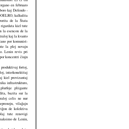
organo en februaro
boro kaj Defendo -
 GOELRO, kalkulita
borita de la Ŝtata
rigardata kiel tute
en la esencon de la
traloj kaj la kvanto
plano por komunist-
nte la plej novajn
zo. Lenin revis pri
por koncentri ĉiujn
 produktivaj fortoj,
oj, interkonektitaj
aj kiel provizantaj
ika infrastrukturo,
lurfoje pliigante
ita, bazita sur la
raloj celis ne nur
prenojn, vilaĝajn
viĝon de kolektiva
laj tute renovigi
 maksimo de Lenin,