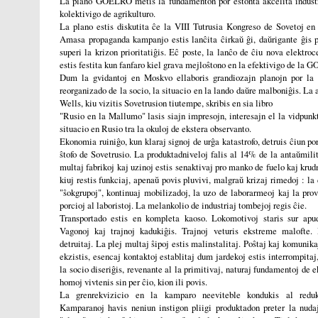
La plano GOELRO metis la fundamenton por estonta akcelita indust
kolektivigo de agrikulturo.
La plano estis diskutita ĉe la VIII Tutrusia Kongreso de Sovetoj en
Amasa propaganda kampanjo estis lanĉita ĉirkaŭ ĝi, daŭrigante ĝis pl
superi la krizon prioritatiĝis. Eĉ poste, la lanĉo de ĉiu nova elektroc
estis festita kun fanfaro kiel grava mejloŝtono en la efektivigo de la
Dum la gvidantoj en Moskvo ellaboris grandiozajn planojn por la 
reorganizado de la socio, la situacio en la lando daŭre malboniĝis. La 
Wells, kiu vizitis Sovetrusion tiutempe, skribis en sia libro
"Rusio en la Mallumo" lasis siajn impresojn, interesajn el la vidpunk
situacio en Rusio tra la okuloj de ekstera observanto.
Ekonomia ruiniĝo, kun klaraj signoj de urĝa katastrofo, detruis ĉiun p
ŝtofo de Sovetrusio. La produktadniveloj falis al 14% de la antaŭmilit
multaj fabrikoj kaj uzinoj estis senaktivaj pro manko de fuelo kaj krudm
kiuj restis funkciaj, apenaŭ povis pluvivi, malgraŭ krizaj rimedoj : la 
"ŝokgrupoj", kontinuaj mobilizadoj, la uzo de laborarmeoj kaj la pro
porcioj al laboristoj. La melankolio de industriaj tombejoj regis ĉie.
Transportado estis en kompleta kaoso. Lokomotivoj staris sur apudr
Vagonoj kaj trajnoj kadukiĝis. Trajnoj veturis ekstreme malofte. 
detruitaj. La plej multaj ŝipoj estis malinstalitaj. Poŝtaj kaj komunika
ekzistis, esencaj kontaktoj establitaj dum jardekoj estis interrompitaj
la socio diseriĝis, revenante al la primitivaj, naturaj fundamentoj de e
homoj vivtenis sin per ĉio, kion ili povis.
La grenrekvizicio en la kamparo neeviteble kondukis al reduk
Kamparanoj havis neniun instigon pliigi produktadon preter la nudaj