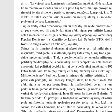
diris : "La vojo al paca konstruado malfermiĝas antaŭ ni. Ni devas, k
ke la malamiko atendas nin ĉe ĉiu paŝo kaj faros multajn provojn ren
rimedoj je sia dispono : perforto, trompo, subaĉeto, konspiroj, ktp. 
direkti la tutan sperton, kiun ni akiris en militaj aferoj, al solvad
problemoj de paca konstruado."
Tiuj ĉi vortoj estas rimarkindaj laŭ du aspektoj. Ili rekte emfazas la 
al paca vivo, sed ili antaŭvidas ĝian efektivigon per militist-komu
ĉefan rolon en tio ĉi asignis centraj kaj krizaj organoj kaj komision
Popolaj Komisaroj, la Konsilio de Laboro kaj Defendo (STO, kiel 
Konsilio fariĝis konata en februaro), kaj aliaj.
Ŝajnus, ke la transiro al ekonomiaj aferoj devus esti iel mildiginta
respubliko, mildigante la malfacilaĵojn kaj katastrofojn, kiuj trafis ĝin
daŭre rapide malboniĝis. Tial, la problemo kuŝis ne nur en la milito m
politikoj efektivigitaj de la bolŝevikoj. El tiu perspektivo, eble neces
ekonomiaj kaj politikaj decidoj faritaj de la bolŝevikoj antaŭ marto 192
Estas facile vidi, ke la plej multaj el ĉi tiuj mezuroj estis efektivigit
Militkomunismo". Sed nun, kiam la minaco de milito retiriĝis, ĉi t
povas esti pravigitaj kiel necesaj. Fariĝas klare, ke la politiko de M
efektivigita ne nur por kontraŭbatali la malfacilaĵojn de milita te
praktiki tutan gamon da komunistaj ideoj. Krome, ĝi ricevis sian teo
verkoj de bolŝevikaj gvidantoj. Inter ili estas la libro de Buĥarin,
transira periodo". Ĝi pravigis la trudadon de komunistaj ideoj ekskluzi
proletara ŝtato, kaj enhavis apologion por devigo kaj perforto kiel ri
socion. Ne estas koincido, ke eĉ inter la bolŝevikoj, la verko de Bu
"libro de malfacila laboro kaj ekzekuto". Kompreneble, la ideoj espr