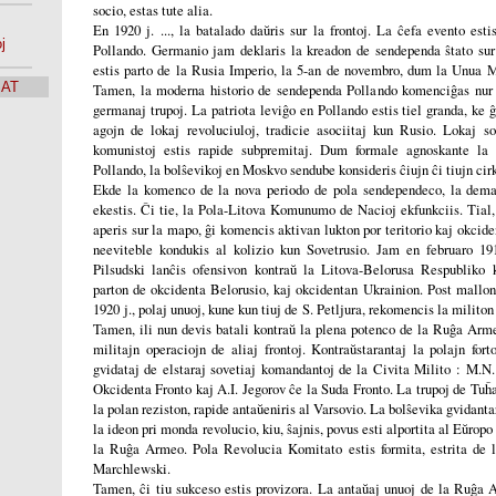
socio, estas tute alia.
En 1920 j. ..., la batalado daŭris sur la frontoj. La ĉefa evento esti
j
Pollando. Germanio jam deklaris la kreadon de sendependa ŝtato sur p
estis parto de la Rusia Imperio, la 5-an de novembro, dum la Unua M
SAT
Tamen, la moderna historio de sendependa Pollando komenciĝas nur p
germanaj trupoj. La patriota leviĝo en Pollando estis tiel granda, ke ĝi
agojn de lokaj revoluciuloj, tradicie asociitaj kun Rusio. Lokaj so
komunistoj estis rapide subpremitaj. Dum formale agnoskante la
Pollando, la bolŝevikoj en Moskvo sendube konsideris ĉiujn ĉi tiujn cir
Ekde la komenco de la nova periodo de pola sendependeco, la dema
ekestis. Ĉi tie, la Pola-Litova Komunumo de Nacioj ekfunkciis. Tial,
aperis sur la mapo, ĝi komencis aktivan lukton por teritorio kaj okciden
neeviteble kondukis al kolizio kun Sovetrusio. Jam en februaro 191
Pilsudski lanĉis ofensivon kontraŭ la Litova-Belorusa Respubliko 
parton de okcidenta Belorusio, kaj okcidentan Ukrainion. Post mallon
1920 j., polaj unuoj, kune kun tiuj de S. Petljura, rekomencis la milito
Tamen, ili nun devis batali kontraŭ la plena potenco de la Ruĝa Arme
militajn operaciojn de aliaj frontoj. Kontraŭstarantaj la polajn fort
gvidataj de elstaraj sovetiaj komandantoj de la Civita Milito : M.N.
Okcidenta Fronto kaj A.I. Jegorov ĉe la Suda Fronto. La trupoj de Tuĥa
la polan reziston, rapide antaŭeniris al Varsovio. La bolŝevika gvidanta
la ideon pri monda revolucio, kiu, ŝajnis, povus esti alportita al Eŭropo
la Ruĝa Armeo. Pola Revolucia Komitato estis formita, estrita de 
Marchlewski.
Tamen, ĉi tiu sukceso estis provizora. La antaŭaj unuoj de la Ruĝa