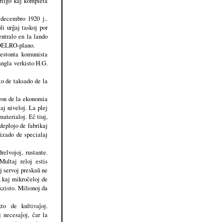
riigo kaj kompleta
 decembro 1920 j..
i urĝaj taskoj por
entralo en la lando
 GOELRO-plano.
estonta komunista
angla verkisto H.G.
to de taksado de la
oron de la ekonomia
aj niveloj. La plej
aterialoj. Eĉ tiuj,
deplojo de fabrikaj
vizado de specialaj
elvojoj, rustante.
Multaj reloj estis
j servoj preskaŭ ne
, kaj mikroĉeloj de
kzisto. Milionoj da
to de kultivaĵoj.
 necesaĵoj, ĉar la