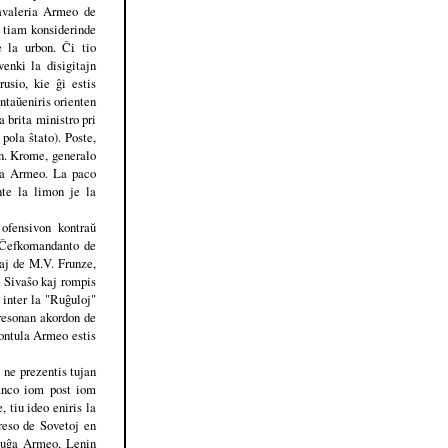
Kavaleria Armeo de
m tiam konsiderinde
e la urbon. Ĉi tio
enki la disigitajn
usio, kie ĝi estis
antaŭeniris orienten
a brita ministro pri
pola ŝtato). Poste,
jn. Krome, generalo
ĝa Armeo. La paco
nte la limon je la
ofensivon kontraŭ
a Ĉefkomandanto de
aj de M.V. Frunze,
n Sivaŝo kaj rompis
 inter la "Ruĝuloj"
 resonan akordon de
lontula Armeo estis
 ne prezentis tujan
ŝanco iom post iom
 tiu ideo eniris la
reso de Sovetoj en
 Ruĝa Armeo, Lenin