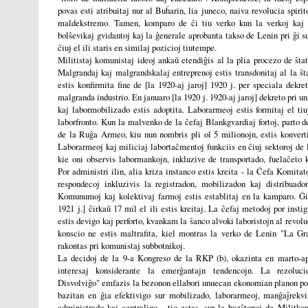
povas esti atribuitaj nur al Buĥarin, lia juneco, naiva revolucia spiri
maldekstremo. Tamen, komparo de ĉi tiu verko kun la verkoj kaj p
bolŝevikaj gvidantoj kaj la ĝenerale aprobanta takso de Lenin pri ĝi s
ĉiuj el ili staris en similaj pozicioj tiutempe.
Militistaj komunistaj ideoj ankaŭ etendiĝis al la plia procezo de ŝta
Malgrandaj kaj malgrandskalaj entreprenoj estis transdonitaj al la ŝt
estis konfirmita fine de [la 1920-aj jaroj] 1920 j. per speciala dekret
malgranda industrio. En januaro [la 1920 j. 1920-aj jaroj] dekreto pri u
kaj labormobilizado estis adoptita. Laborarmeoj estis formitaj el tiu
laborfronto. Kun la malvenko de la ĉefaj Blankgvardiaj fortoj, parto d
de la Ruĝa Armeo, kiu nun nombris pli ol 5 milionojn, estis konverti
Laborarmeoj kaj miliciaj labortaĉmentoj funkciis en ĉiuj sektoroj de
kie oni observis labormankojn, inkluzive de transportado, fuelaĉeto 
Por administri ilin, alia kriza instanco estis kreita - la Ĉefa Komitat
respondecoj inkluzivis la registradon, mobilizadon kaj distribuadon
Komunumoj kaj kolektivaj farmoj estis establitaj en la kamparo. Ĝis
1921 j.] ĉirkaŭ 17 mil el ili estis kreitaj. La ĉefaj metodoj por insti
estis devigo kaj perforto, kvankam la ŝanco alvoki laboristojn al revol
konscio ne estis maltrafita, kiel montras la verko de Lenin "La Gra
rakontas pri komunistaj subbotnikoj.
La decidoj de la 9-a Kongreso de la RKP (b), okazinta en marto-apr
interesaj konsiderante la emerĝantajn tendencojn. La rezoluc
Disvolviĝo" emfazis la bezonon ellabori unuecan ekonomian planon por
bazitan en ĝia efektivigo sur mobilizado, laborarmeoj, manĝaĵrekv
administrado kaj centraligo - tio estas, sur la bazŝtonoj de Militko