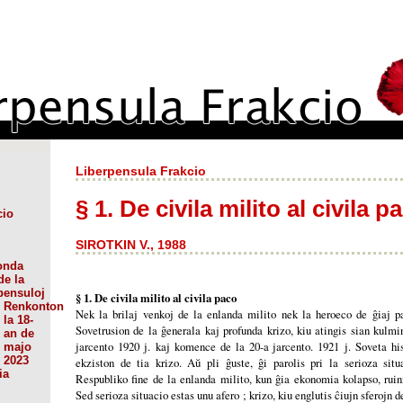
Liberpensula Frakcio
§ 1. De civila milito al civila p
cio
SIROTKIN V., 1988
onda
de la
pensuloj
§ 1. De civila milito al civila paco
Renkonton
Nek la brilaj venkoj de la enlanda milito nek la heroeco de ĝiaj pa
la 18-
Sovetrusion de la ĝenerala kaj profunda krizo, kiu atingis sian kulmi
an de
jarcento 1920 j. kaj komence de la 20-a jarcento. 1921 j. Soveta his
majo
2023
ekziston de tia krizo. Aŭ pli ĝuste, ĝi parolis pri la serioza sit
ia
Respubliko fine de la enlanda milito, kun ĝia ekonomia kolapso, ruin
Sed serioza situacio estas unu afero ; krizo, kiu englutis ĉiujn sferojn d