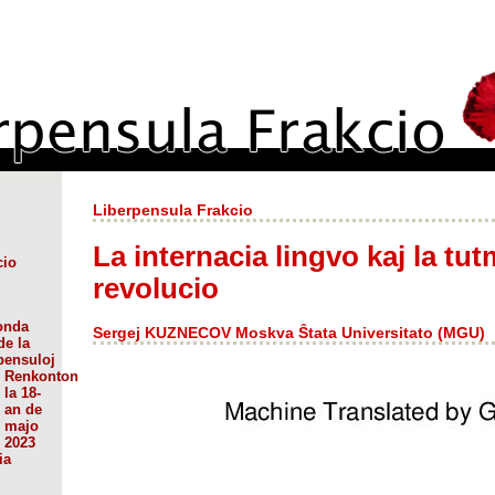
Liberpensula Frakcio
La internacia lingvo kaj la t
cio
revolucio
onda
Sergej KUZNECOV Moskva Ŝtata Universitato (MGU)
de la
pensuloj
Renkonton
la 18-
an de
majo
2023
ia